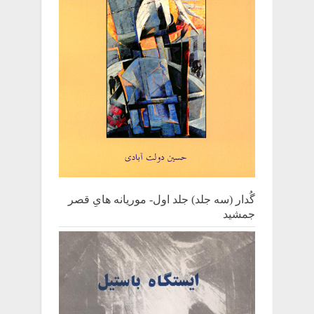
گُدار (سه جلد) جلد اول- موریانه هایِ قصر
جمشید