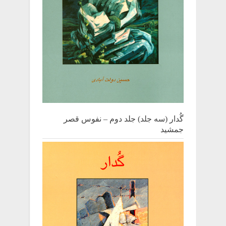
گُدار (سه جلد) جلد دوم – نفوس قصر
جمشید