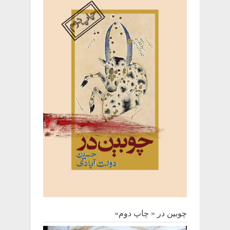
چوبین‌ در « چاپ دوم»