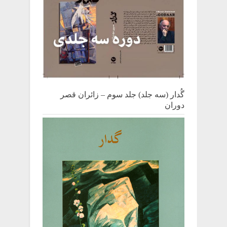
گُدار (سه جلد) جلد سوم – زائران قصر
دوران