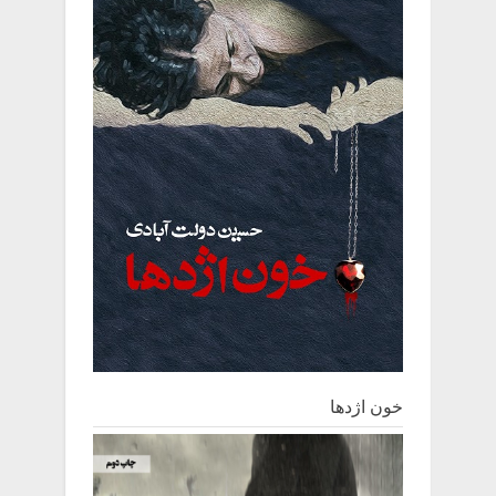
خون اژدها