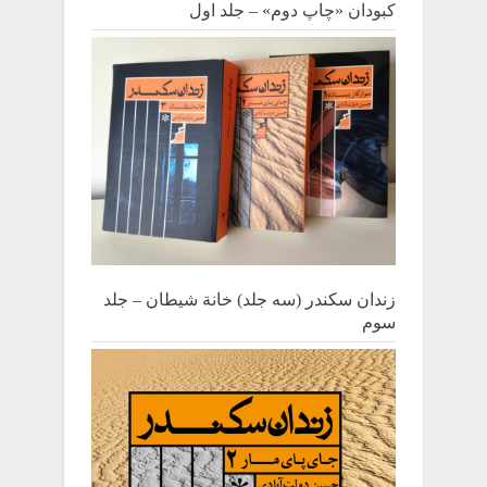
کبودان «چاپ دوم» – جلد اول
زندان سکندر (سه جلد) خانة شیطان – جلد
سوم