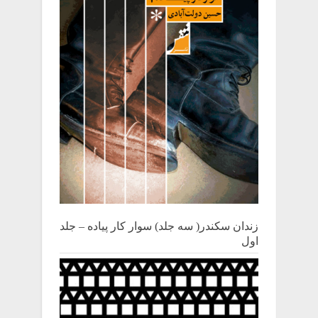
زندان سکندر( سه جلد) سوار کار پیاده – جلد
اول