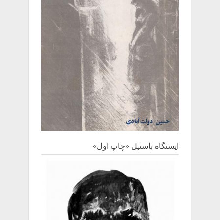
ايستگاه باستيل «چاپ اول»