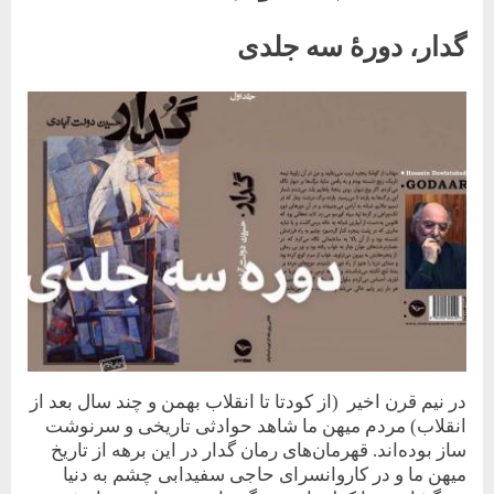
گدار، دورۀ سه جلدی
Posted
By
13 آگوست 2023
حسین دولت‌آبادی
on
در نیم قرن اخیر (از کودتا تا انقلاب بهمن و چند سال بعد از
انقلاب) مردم میهن ما شاهد حوادثی تاریخی و سرنوشت
ساز بوده‌اند. قهرمان‌های رمان گدار در این برهه از تاریخ
میهن ما و در کاروانسرای حاجی سفیدابی چشم به دنیا