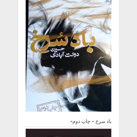
باد سرخ « چاپ دوم»