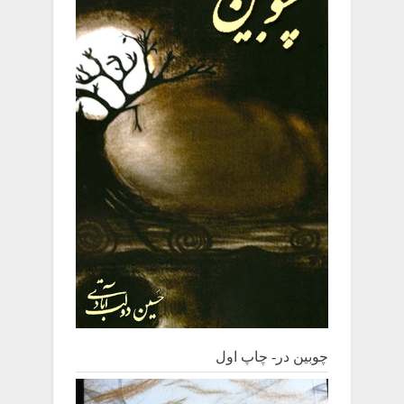
چوبین‌ در- چاپ اول