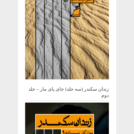
زندان سکندر (سه جلد) جای پای مار – جلد
دوم