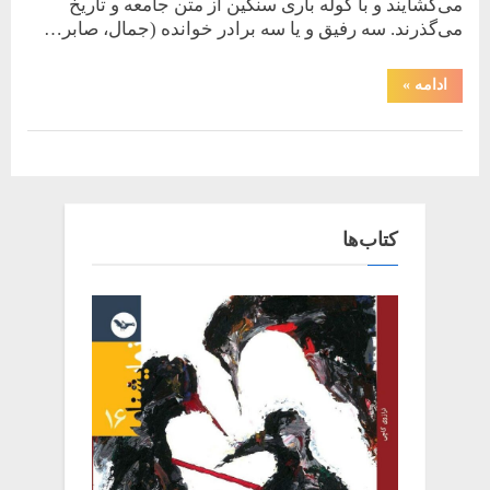
می‌گشایند و با کوله باری سنگین از متن جامعه و تاریخ
می‌گذرند. سه رفیق و یا سه برادر خوانده (جمال، صابر…
“گدار،
ادامه
»
دورۀ
سه
جلدی”
,
رمان
کتاب
کتاب‌ها