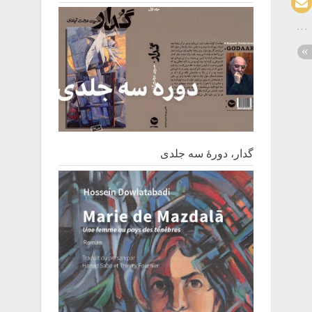
گدار، دورۀ سه جلدی