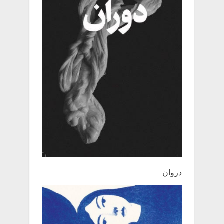
دروان