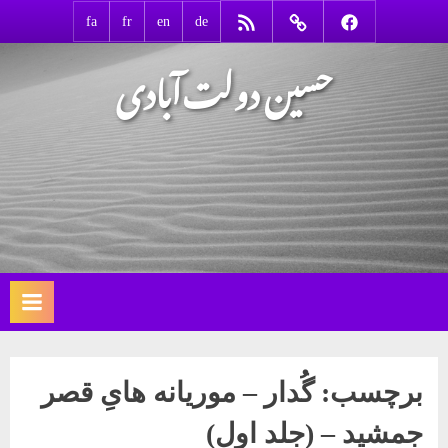
Ski
RSS
Contact
Facebook
fa
fr
en
de
t
حسین دولت‌آبادی
conten
برچسب:
گُدار – موریانه هایِ قصر
جمشید – (جلد اول)