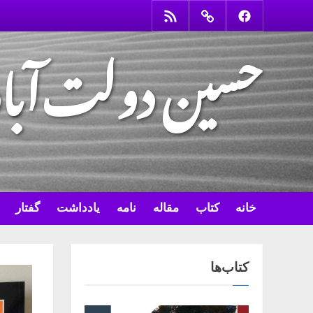
Ski
RSS
Contact
Facebook
t
حسین دولت‌آبا
conten
خانه
کتاب
مقاله
نامه
یادداشت
گفتار
کتاب‌ها