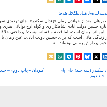
ب را میتوانید از ناکجا بخرید
برهان: بعد از خواندن رمان «زندان سکندر»، جای تردیدی نمی‌
 تازه حسین دولت آبادی شاهکار وی و گواه اوج توانائی هنری و
این اثر، رمان است، اما قصه و فسانه نیست؛ پرداختی خلاقان
ز زندگی هائی است که برای حسین دولت آبادی، عین رمان یا
خور پردازش رمانی بوده‌اند…»
,
ن
کتاب
N
ن سکندر (سه جلد) جای پای
کبودان «چاپ دوم» – جلد 
بری
e
 جلد دوم
x
ته
t
P
o
s