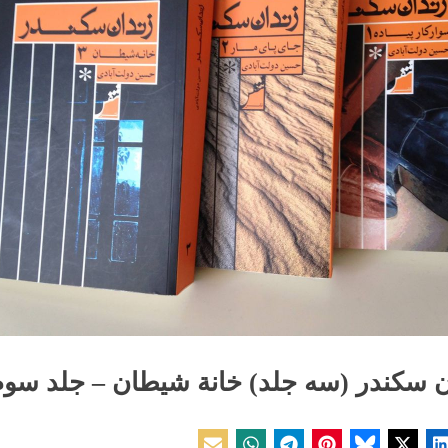
ن سکندر (سه جلد) خانة شیطان – جلد سوم
Pos
ن دولت‌آبادی