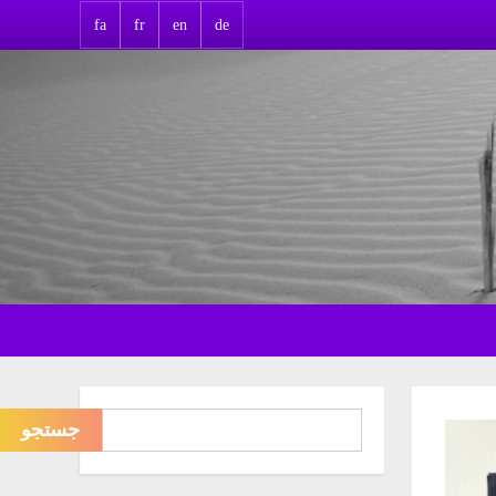
fa
fr
en
de
جستجو
جستجو