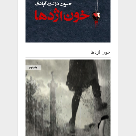
خون اژدها