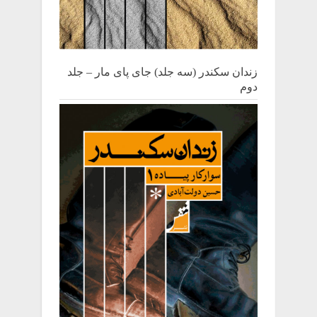
زندان سکندر (سه جلد) جای پای مار – جلد
دوم