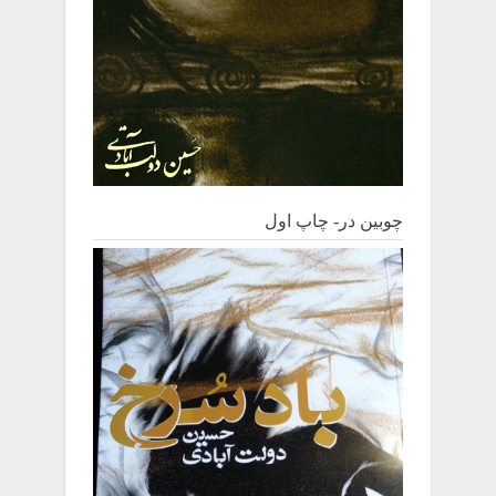
چوبین‌ در- چاپ اول