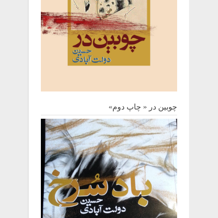
چوبین‌ در « چاپ دوم»