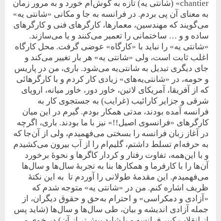
chantier» (شانتی یه) تازه به گوش‌ام خورد و به مرور زمان
به معنای آن پی بردم. در فرانسه به جا و مکانی «شانتی یه»
می‌گویند که مهندسین، معمارها، کارگرهای فنی و کارگرهای
ساده و و … ساختمانی را تعمیر می‌کنند و یا می‌سازند.
«شانتی یه» را نباید با «کارگاه» عوضی گرفت. محل کارگاه
اغلب ثابت است، ولی «شانتی یه» هر بار تغییر می‌کند و
جای دیگری تبدیل به شانتی‌‌یه می‌شود. باری، من در پاریس
و حومه، در «شانتی‌یه‌های» زیادی کار کردم و با کارگرهائی
که از آفریقا، آمریکای لاتین، خاور دور، خاور میانه، اروپای
شرقی و جزایر کارائیب (غرایب) به جستجوی کار به
فرانسه آمده بودند، مدتی همکار بودم. گیرم در این میان
کارگرهای «فرانسوی اصیل!!» نیز با ما بودند. باری، اگرچه
در آغاز زبان فرانسه را بسختی می‌فهمیدم، ولی از آن‌جا که
به حرفه‌ام تسلط داشتم، گلیم‌ام را از آب بیرون می‌کشیدم
و با این‌همه، تفاوت رفتار و کردار کاگرها و نحوۀ برخورد
آن‌ها را با کارفرما و همکارها بنا به تجربۀ سال‌ها و سال‌ها
می‌فهمیدم. این مقدمۀ طولانی را آوردم تا به این نکتۀ
ظریف اشاره کنم. من در «شانتی یه» متوجه شدم که
«آزادی و دمکراسی» و احترام به‌حق و حقوق دیگران، از
جمله آزادی اندیشه و بیان، طی سال‌ها و سال‌ها (شاید پس
از انقلاب کبیر فرانسه و یا شاید پیش‌تر از آن) در خوی و