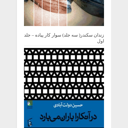
زندان سکندر( سه جلد) سوار کار پیاده – جلد
اول