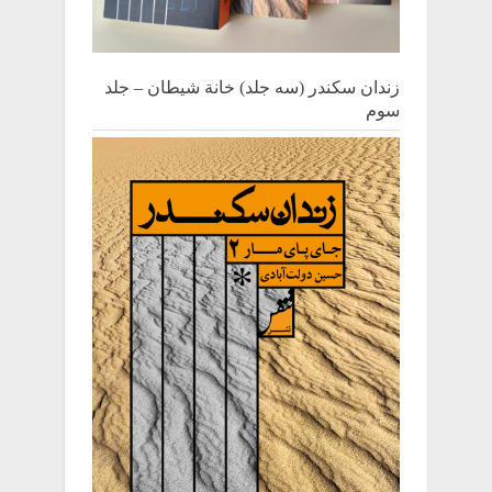
زندان سکندر (سه جلد) خانة شیطان – جلد
سوم