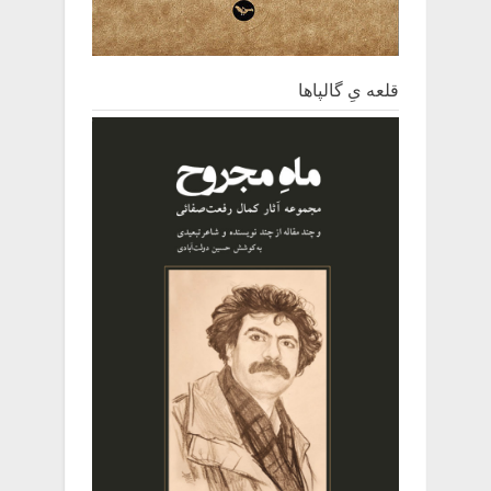
قلعه یِ ‌گالپاها