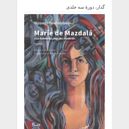
گدار، دورۀ سه جلدی