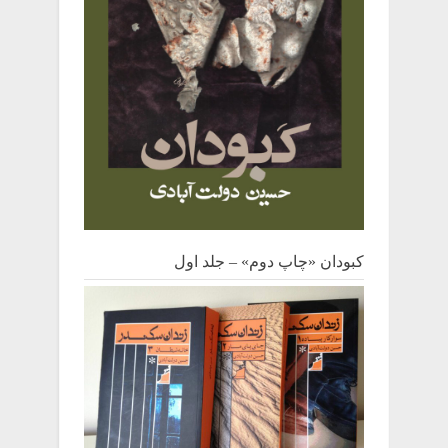
کبودان «چاپ دوم» – جلد اول