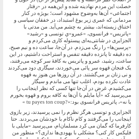
خصلت این مردم نهادینه شده و این‌همه در «رفتار
اجتماعی» آن‌ها به‌وضوح مشهود است؛ بویژه در کنار
مردمانی که عمری زیر یوغ استبداد، در‌ خفقان سیاسی و
اختناق زیسته‌اند، بیشتر به چشم می‌آید. من مدتی با
«پاتریس» فرانسوی، «عمرو»‌یِ تونسی و «رشید»
الجزایری در‌ شانتی‌یه‌ای پیستوله کاری می‌کردم و
«پرسین‌ها» را رنگ می‌زدم. در آن‌جا، ساعت ده و نیم صبح،
ده دقیقه تا پانزده دقیقه تنفس و استراحت داشتیم، در این
ساعت، رشید، عمرو و پاتریس به کافۀ سر کوچه می‌رفتند،
یک فنجان قهوه سر پائی می‌خوردند، سیگاری دود می‌کردند
و نی زنان بر می‌گشتند. در آن روزها من هنوز به قهوه
عادت نکرده بودم، اغلب تنها می ماندم و سیگار
می‌کشیدم. غرض در آن‌جا تنها کسی‌ که نظر اینجانب را
می‌پرسید که «آیا مایلم با آن‌ها به کافه بروم و قهوه بخورم
یا نه»، پاتریس فرانسوی بود:
«?tu payes ton coup »
الجزایری و تونسی هرگز نظرم را نمی پرسیدند، زیر بازوی
اینجانب را می‌گرفتند و کام ناکام با خودشان می‌بردند. حتا
کارفرما که گمان می کرد مسلمان‌ام، می‌پرسید «مایلی با
فلیکس کار کنی؟ مشکلی با یهودی‌ها نداری؟» منظور من