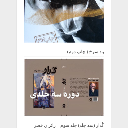
باد سرخ ( چاپ دوم)
گُدار (سه جلد) جلد سوم – زائران قصر