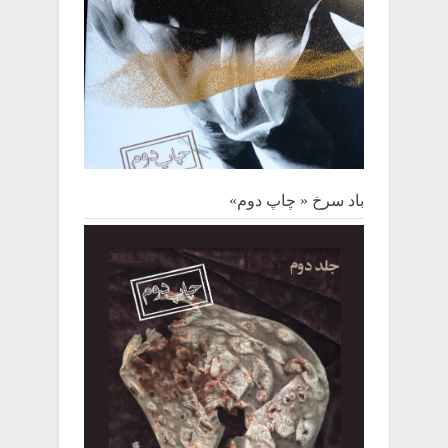
باد سرخ « چاپ دوم»