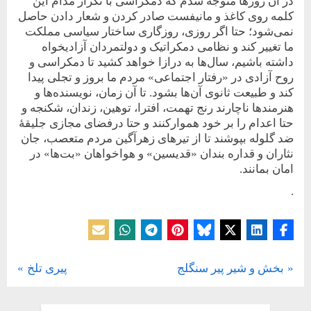
در آن روزها متوجه شدم که دمکراسی با تکرار مدام این
کلمه روی کاغذ و مانیفست صادر کردن و شعار دادن حاصل
نمی‌شود؛ حتا اگر روزی، روزگاری ساختار سیاسی مملکت
ما تغییر کند و نظامی دمکراتیک‌ و دولتمردان آزادیخواه
داشته باشیم، سال‌ها به درازا خواهد کشید تا دمکراسی و
روح آزادی در «رفتار اجتماعی» مردم ما بروز و تجلی پیدا
کند و طبیعت ثانوی آن‌ها بشود. تا آن زمان، نویسنده‌ها و
هنرمندها ناچارند رنج تهمت، افترا، توهین، زندان، شکنجه و
حتا اعدام را بر خود هموار‌کنند و حتا در‌فضای مجازی جلیقۀ
ضد گلوله بپوشند تا از تیرهای زهرآگین مردم متعصب، جان
نثاران و قداره بندان «قدیسین» و هواخواهان «بت‌ها» در
امان بمانند.
.
یادداشت
N
P
بخش و شیر پیر سنگلج
پیری تلخ
راهبری
e
r
x
e
نوشته