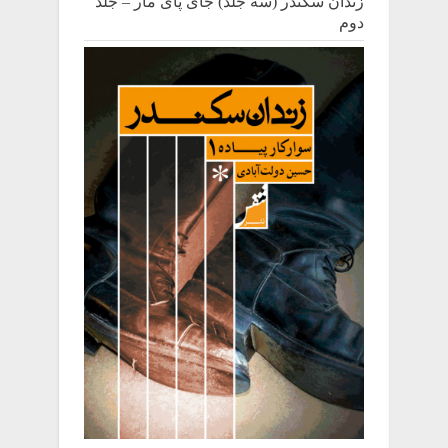
زندان سکندر (سه جلد) جای پای مار – جلد
دوم