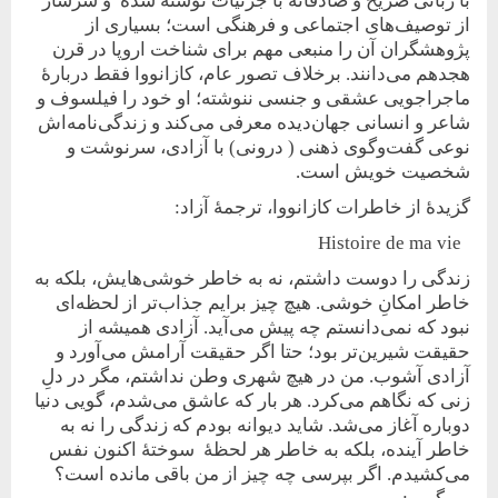
با زبانی صریح و صادقانه با جرئیات نوشته شده و سرشار
از توصیف‌های اجتماعی و فرهنگی است؛ بسیاری از
پژوهشگران آن را منبعی مهم برای شناخت اروپا در قرن
هجدهم می‌دانند. برخلاف تصور عام، کازانووا فقط دربارۀ
ماجراجویی عشقی و جنسی ننوشته؛ او خود را فیلسوف و
شاعر و انسانی جهان‌دیده معرفی می‌کند و زندگی‌نامه‌اش
نوعی گفت‌وگوی ذهنی ( درونی) با آزادی، سرنوشت و
شخصیت خویش است.
گزیدۀ از خاطرات کازانووا، ترجمۀ آزاد:
Histoire de ma vie
زندگی را دوست داشتم، نه به خاطر خوشی‌هایش، بلکه به
خاطر امکانِ خوشی. هیچ چیز برایم جذاب‌تر از لحظه‌ای
نبود که نمی‌دانستم چه پیش می‌آید. آزادی همیشه از
حقیقت شیرین‌تر بود؛ حتا اگر حقیقت آرامش می‌آورد و
آزادی آشوب. من در هیچ شهری وطن نداشتم، مگر در دلِ
زنی که نگاهم می‌کرد. هر بار که عاشق می‌شدم، گویی دنیا
دوباره آغاز می‌شد. شاید دیوانه بودم که زندگی را نه به
خاطر آینده، بلکه به خاطر هر لحظۀ سوختۀ اکنون نفس
می‌کشیدم. اگر بپرسی چه چیز از من باقی مانده است؟