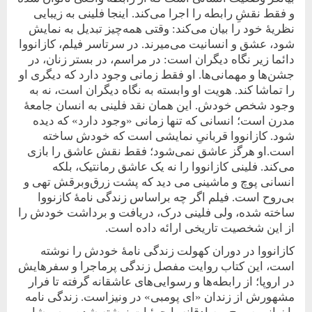
و فقط نقشِ رابطه را اجرا می‌کند. اینجا فلینی به زیبایی
نظریۀ خود را بیان می‌کند: وقتی همه‌چیز تبدیل به نمایش
شود، عشق و انسانیت می‌میرند. در سرتاسر فیلم، کازانووا
دائما زیر نگاه دیگران است: در مراسم‌، در بستر زنان، در
جشن‌ها و مهمانی‌ها. او فقط زمانی وجود دارد که دیگری او
را تماشا کند. هویت او وابسته به نگاه دیگران است، نه به
وجود شخص خودش. این همان نقد فلینی به انسان جامعۀ
مدرن است؛ انسانی که تنها زمانی «وجود دارد» که دیده
شود. کازانووا قربانیِ نمایشی است که خودش ساخته
است.او هرگز عاشق نمی‌شود؛ فقط نقش عاشق را بازی
می‌کند. فلینی کازانووا را نه یک عاشق رمانتیک، بلکه
انسانی پوچ و ماشینی می دید که پشت زرق‌و‌برقش تهی و
بی‌روح است. فیلم اگر چه براساس زندگی نامۀ کازنووا
ساخته شده، ولی فلینی درک، دریافت و برداشت خودش را
از این شخصیت تاریخی ارائه داده است.
کازانووا در دوران کهولت زندگی نامۀ خودش را نوشته
است، این کتاب روایت مفصل زندگی پرماجرا و سفرهایش
در اروپا؛ از رابطه‌ها و رسوایی‌های عاشقانه گرفته تا فرار
مشهورش از زندان «ای پومبی» در ونیزاست. زندگی نامه