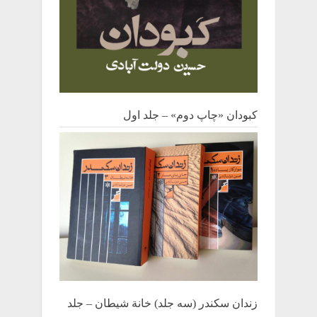
کبودان «چاپ دوم» – جلد اول
زندان سکندر (سه جلد) خانة شیطان – جلد