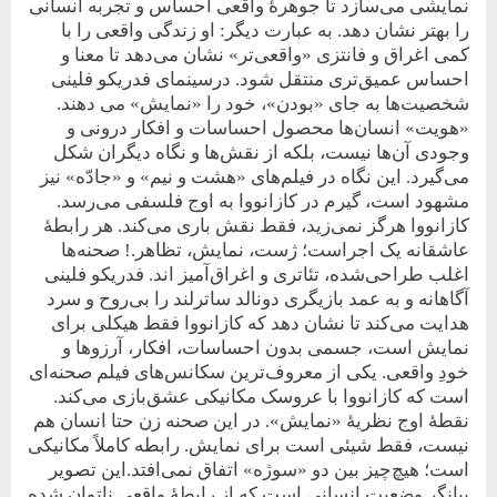
نمایشی می‌سازد تا جوهرۀ واقعی احساس و تجربه انسانی
را بهتر نشان دهد. به عبارت دیگر: او زندگی واقعی را با
کمی اغراق و فانتزی «واقعی‌تر» نشان می‌دهد تا معنا و
احساس عمیق‌تری منتقل شود. درسینمای فدریکو فلینی
شخصیت‌ها به جای «بودن»، خود را «نمایش» می دهند.
«هویت» انسان‌ها محصول احساسات و افکار درونی‌ و
وجودی آن‌ها نیست، بلکه از نقش‌ها و نگاه دیگران شکل
می‌گیرد. این نگاه در فیلم‌های «هشت و نیم» و «جادّه» نیز
مشهود است، گیرم در کازانووا به اوج فلسفی می‌رسد.
کازانووا هرگز نمی‌زید، فقط نقش باری می‌کند. هر رابطۀ
عاشقانه یک اجراست؛ ژست، نمایش، تظاهر.! صحنه‌ها
اغلب طراحی‌شده، تئاتری و اغراق‌آمیز اند. فدریکو فلینی
آگاهانه و به عمد بازیگری دونالد ساترلند را بی‌روح و سرد
هدایت می‌کند تا نشان دهد که کازانووا فقط هیکلی برای
نمایش است، جسمی بدون احساسات، افکار، آرزوها و
خودِ واقعی. یکی از معروف‌ترین سکانس‌های فیلم صحنه‌ای
است که کازانووا با عروسک مکانیکی عشق‌بازی می‌کند.
نقطۀ اوج نظریۀ «نمایش». در این صحنه زن حتا انسان هم
نیست، فقط شیئی است برای نمایش. رابطه کاملاً مکانیکی
است؛ هیچ‌چیز بین دو «سوژه» اتفاق نمی‌افتد.این تصویر
بیانگر وضعیت انسانی است که از رابطۀ واقعی ناتوان شده