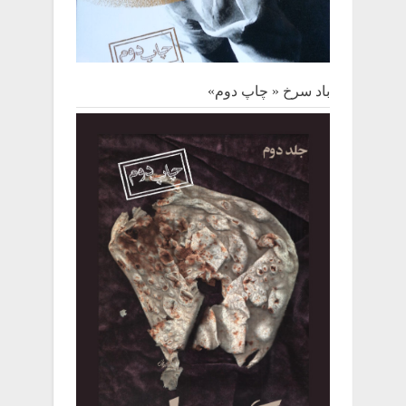
باد سرخ « چاپ دوم»