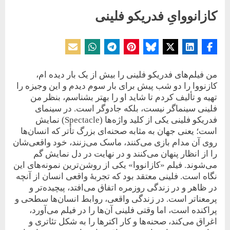
کازانووایِ فدریکو فلینی
Posted
By
10 نوامبر 2025
حسین دولت‌آبادی
on
من فیلم‌های فدریکو فلینی را بیش از یک بار دیده ام،
کازنووا را دو شب پیش برای بار سوم دیدم و این وجیزه را
تهیه و تألیف کردم تا شاید او را بهتر بشناسم، بنظر من
فلینی سینماگر نیست، بلکه جادوگر است. در سینمای
فدریکو فلینی یکی از کلید واژه‌ها (Spectacle) نمایش
است؛ یعنی جهان به‌ مثابه صحنه‌ای بزرگ تأتر که انسان‌ها
روی آن مدام بازی می‌کنند، ماسک می‌زنند، خود واقعی‌شان
را از انظار پنهان می‌کنند و در نهایت در دل نمایش گم
می‌شوند. فیلم «کازانووا» یکی از روشن‌ترین نمونه‌های این
نگاه است. فلینی معتقد بود که تجربۀ واقعی انسان از آنچه
در ظاهر و در زندگی روزمره اتفاق می‌افتد، پیچیده‌تر و
پرمعناتر است. در زندگی واقعی، روابط انسان‌ها سطحی و
پراکنده است، اما وقتی فلینی آن‌ها را در فیلم می‌آورد،
اغراق می‌کند، صحنه‌ها و کار اکترها را به شکل تئاتری و