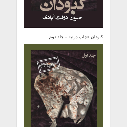
کبودان «چاپ دوم» – جلد دوم