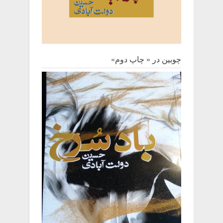
چوبین‌ در « چاپ دوم»