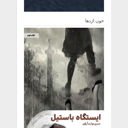
خون اژدها