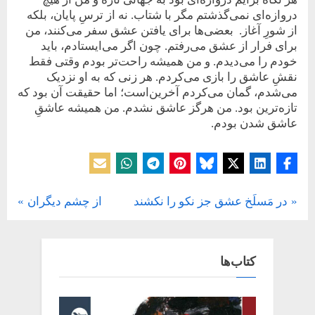
دروازه‌ای نمی‌گذشتم مگر با شتاب. نه از ترسِ پایان، بلکه
از شورِ آغاز. بعضی‌ها برای یافتن عشق سفر می‌کنند، من
برای فرار از عشق می‌رفتم. چون اگر می‌ایستادم، باید
خودم را می‌دیدم. و من همیشه راحت‌تر بودم وقتی فقط
نقشِ عاشق را بازی می‌کردم. هر زنی که به او نزدیک
می‌شدم، گمان می‌کردم آخرین‌است؛ اما حقیقت آن بود که
تازه‌ترین بود. من هرگز عاشق نشدم. من همیشه عاشقِ
عاشق شدن بودم.
یادداشت
N
P
در مَسلَخ عشق جز نکو را نکشند
از چشم دیگران
راهبری
e
r
x
e
نوشته
t
v
کتاب‌ها
P
i
o
o
s
u
t
s