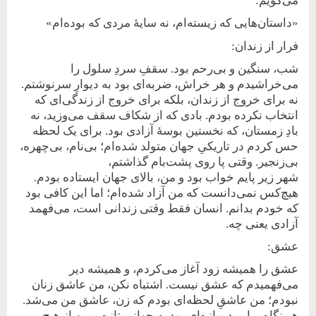
می‌گویم:
«داستان‌هایی که زیسته‌ام، نه سایۀ مردی که بوده‌ام»
فرار از زندان:
شب، سنگین و بی‌رحم بود. سقفِ سردِ سلول را
می‌خراشیدم و هر خراش، ضربه‌ای بود به دیوارِ سرنوشتم.
نه برای خروج از زندان، بلکه برای خروج از زندگی‌ای که
انتخاب نکرده بودم. بادی که از شکاف سقف می‌وزید، نه
بادِ زمستان، که نخستین بوسۀ آزادی بود. برای یک لحظه
حس کردم در تاریکیِ جهان متولد شده‌ام؛ بی‌نام، بی‌چهره،
بی‌زنجیر. وقتی پا روی پشت‌بام گذاشتم،
شهر زیر پایم خواب بود و من، بالای جهان ایستاده بودم.
هیچ‌کس نمی‌دانست که من آزاد شده‌ام؛ اما این کافی بود
که خودم بدانم. انسان فقط وقتی زندانی است، می‌فهمد
آزادی یعنی چه.
عشق:
عشق را همیشه زود آغاز می‌کردم، و همیشه دیر
می‌فهمیدم که عشق نیست. اشتباه نکن، من عاشق زنان
نبودم؛ من عاشقِ لحظه‌ای بودم که زن، عاشق من می‌شد.
هر نگاه برایم دروازه‌ای بود به جهانی تازه و من از هیچ