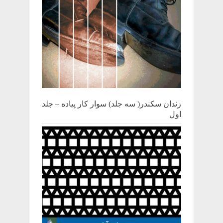
زندان سکندر( سه جلد) سوار کار پیاده – جلد
اول