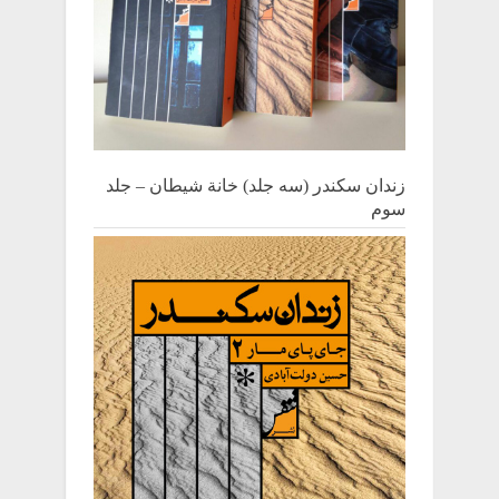
زندان سکندر (سه جلد) خانة شیطان – جلد
سوم