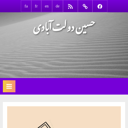
Ski
RSS
Contact
Facebook
fa
fr
en
de
t
حسین دولت‌آبادی
conten