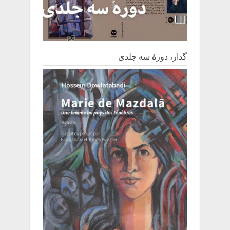
گدار، دورۀ سه جلدی