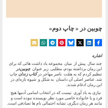
چوبین‌ در « چاپ دوم»
Posted
By
23 آوریل 2017
حسین دولت‌آبادی
on
اشاره
چند سال پيش از ميان مجموعه ياد داشت هائی که برای
اين رمان برداشته بودم، مطلبی زير عنوان
چوبين‌در
تنظيم کردم که به همّت ناصر مهاجر در
کتاب زندان
چاپ
شد. عناصر اصلی آن داستان به شکل و شيوة تازه‌ای در
اين رمان ادغام شدند.
نيازی به ياد آوری نيست که در انتخاب اسامی آدمها هيچ
فرد و يا خانوادة خاصی مورد نظر نويسنده نبوده است و
مانند هر رمان ديگری، تشابه احتمالی نام ها تصادفی است.