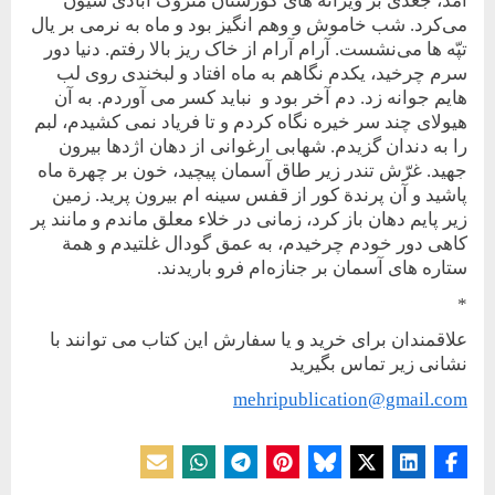
آمد، جغدی بر ويرانه های گورستان متروک آبادی شيون
می‌کرد. شب خاموش و وهم انگيز بود و ماه به نرمی بر يال
تپّه ها می‌نشست. آرام آرام از خاک ريز بالا رفتم. دنيا دور
سرم چرخيد، يکدم نگاهم به ماه افتاد و لبخندی روی لب
هايم جوانه زد. دم آخر بود و نبايد کسر می آوردم. به آن
هيولای چند سر خيره نگاه کردم و تا فرياد نمی کشيدم، لبم
را به دندان گزيدم. شهابی ارغوانی از دهان اژدها بيرون
جهيد. غرّش تندر زير طاق آسمان پيچيد، خون بر چهرة ماه
پاشيد و آن پرندة کور از قفس سينه ام بيرون پريد. زمين
زير پايم دهان باز کرد، زمانی در خلاء معلق ماندم و مانند پر
کاهی دور خودم چرخيدم، به عمق گودال غلتيدم و همة
ستاره های آسمان بر جنازه‌ام فرو باريدند.
*
علاقمندان برای خرید و یا سفارش این کتاب می توانند با
نشانی زیر تماس بگیرید
mehripublication@gmail.com