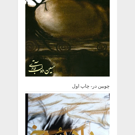
چوبین‌ در- چاپ اول