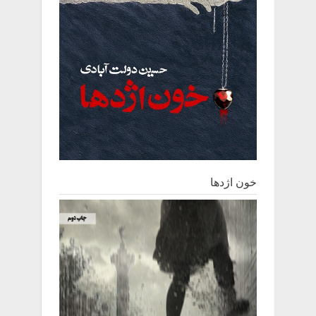
خون اژدها