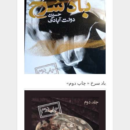
باد سرخ « چاپ دوم»