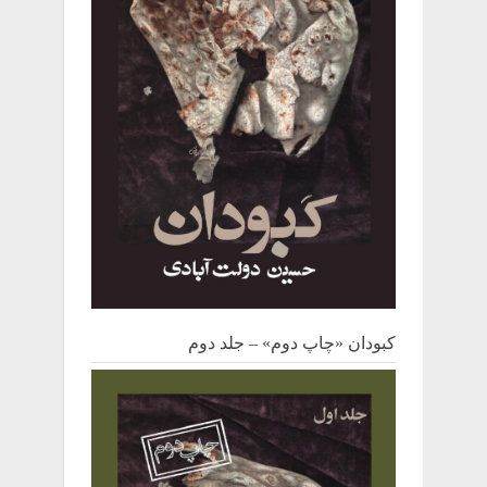
کبودان «چاپ دوم» – جلد دوم