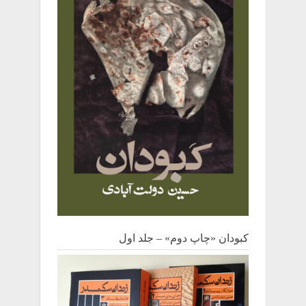
کبودان «چاپ دوم» – جلد اول