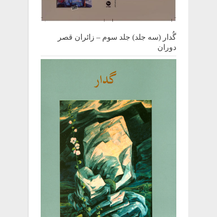
گُدار (سه جلد) جلد سوم – زائران قصر
دوران