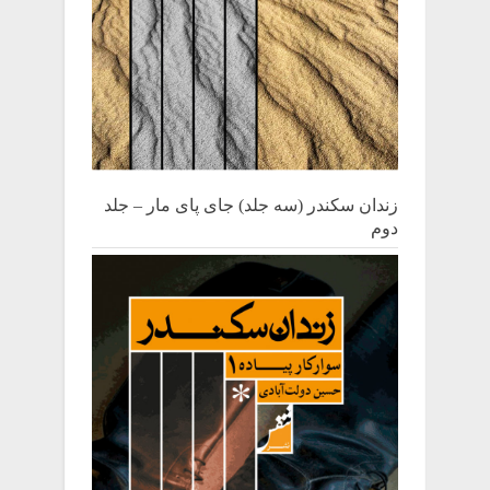
زندان سکندر (سه جلد) جای پای مار – جلد
دوم