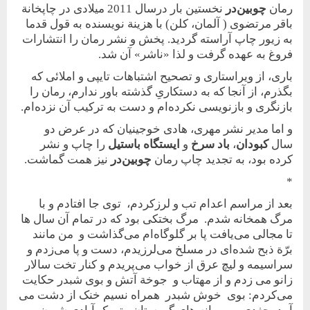
رمان
چوبین‌در
نخستین بار در‌سال 2011 میلادی در چاپخانة
باقر مرتضوی ( آلمان، کلن) با هزینة نویسنده به قول قدما
به زیور چاپ آراسته گردید. پخش و نشر رمان را انتشارات
فروغ به عهده گرفت و لذا «ناشر» آن شد.
باری، از ویراستاری و تصحیح اشتباهات تایپی و املائی که
بگذرم، از آنجا که به دستکاریِ گذشته باور ندارم، رمان را
بازنگری و بازنویسی نکرده‌ام و دست به ترکیب آن نزده‌ام.
و اما مدیر نشر مهری، هادی خوجینیان که در عرض دو
سال
کبودان
،
باد سرخ
و
ایستگاه باستیل
را چاپ و نشر
کرده بود، به تجدید چاپ رمان
چوبین‌در
نیز همت گماشت.
*
بعد از مراسم اعدام تب و لرزکردم، توی جا افتادم و با
مرگ همخانه شدم. مرگ بختکی بود که در تمام آن سال ها
تا مجالی می‌يافت پا بر گلوگاه‌ام می‌گذاشت و من مانند
برّة ذبح شده‌ای در مسلخ می‌لرزيدم، دست و پا می‌زدم و
سراسيمه و ليچ عرق از خواب می‌پريدم و کنار تخت سالار
زانو می زدم و از مهتاب و جوخة آتش و بوی شبدر حکايت
می‌کردم: بوی خوش شبدر همراه نسيم خنک از دشت می