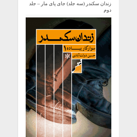
زندان سکندر (سه جلد) جای پای مار – جلد
دوم