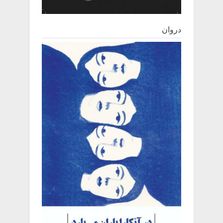
دروان