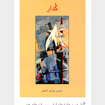
گُدار (سه جلد) جلد اول- موریانه هایِ قصر