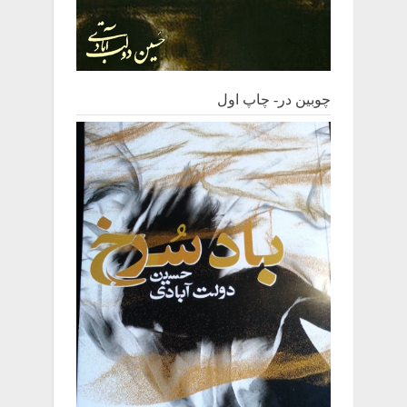
چوبین‌ در- چاپ اول