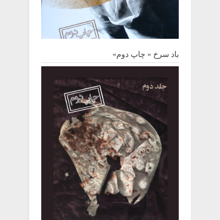
باد سرخ « چاپ دوم»