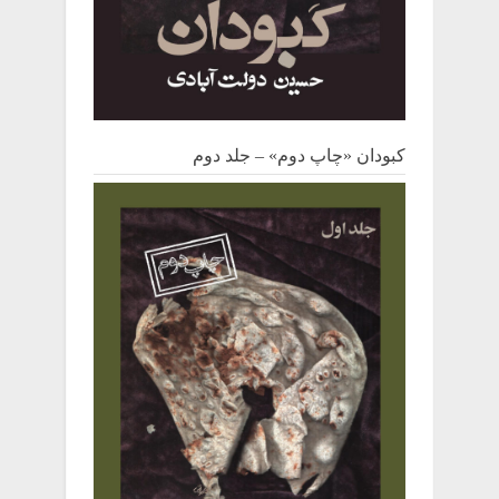
کبودان «چاپ دوم» – جلد دوم