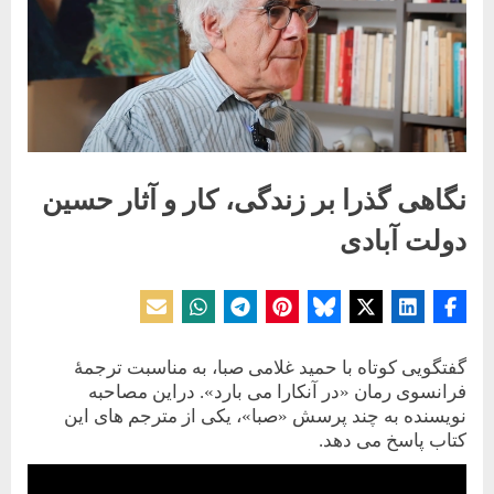
نگاهی گذرا بر زندگی، کار و آثار حسین
دولت آبادی
Posted
By
25 فوریه 2024
مازیار دولت‌آبدی
on
گفتگویی کوتاه با حمید غلامی صبا، به مناسبت ترجمۀ
فرانسوی رمان «در آنکارا می بارد». دراین مصاحبه
نویسنده به چند پرسش «صبا»، یکی از مترجم های این
کتاب پاسخ می دهد.