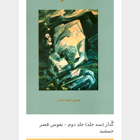
گُدار (سه جلد) جلد دوم – نفوس قصر
جمشید