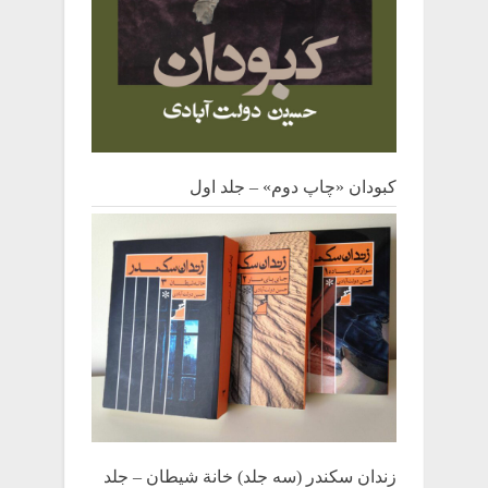
کبودان «چاپ دوم» – جلد اول
زندان سکندر (سه جلد) خانة شیطان – جلد