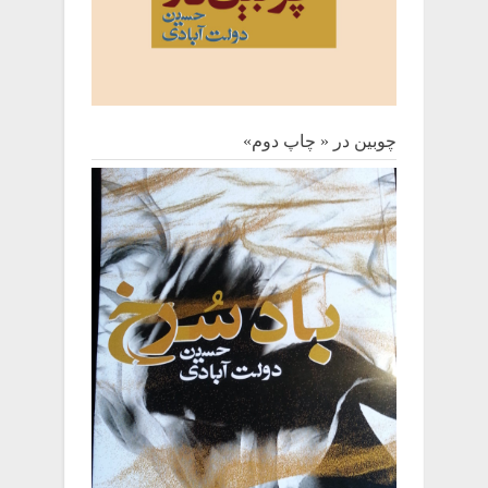
چوبین‌ در « چاپ دوم»