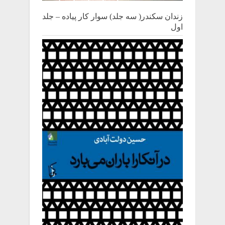
زندان سکندر( سه جلد) سوار کار پیاده – جلد
اول