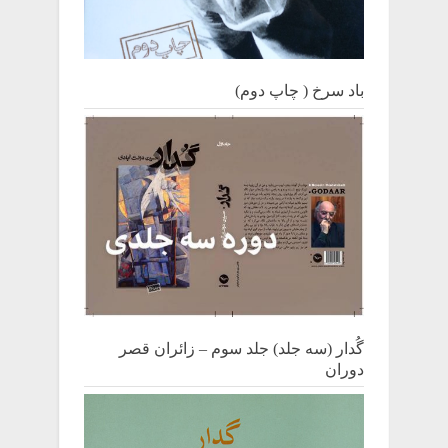
باد سرخ ( چاپ دوم)
گُدار (سه جلد) جلد سوم – زائران قصر
دوران