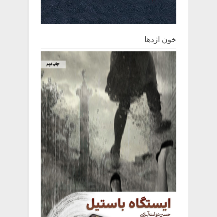
خون اژدها