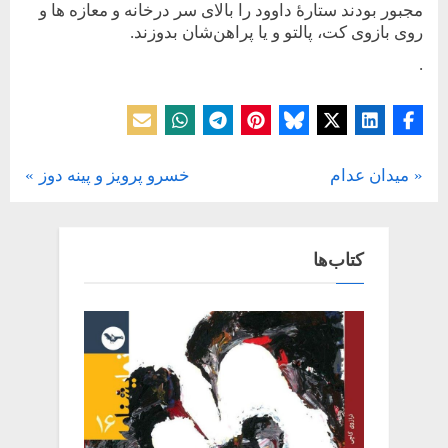
مجبور بودند ستارۀ داوود را بالای سر درخانه و معازه ها و
روی بازوی کت، پالتو و یا پراهن‌شان بدوزند.
.
یادداشت
N
P
ميدان عدام
خسرو پرویز و پینه دوز
راهبری
e
r
x
e
نوشته
t
v
کتاب‌ها
P
i
o
o
s
u
t
s
:
P
o
s
t
: