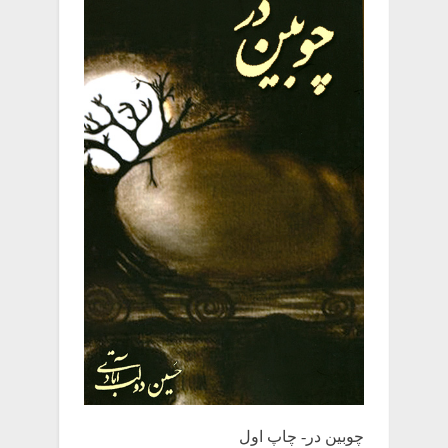
چوبین‌ در- چاپ اول