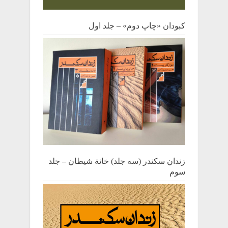
کبودان «چاپ دوم» – جلد اول
زندان سکندر (سه جلد) خانة شیطان – جلد
سوم