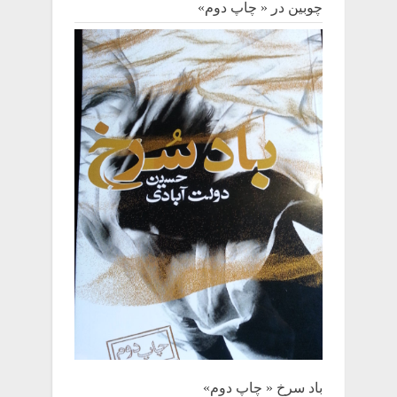
چوبین‌ در « چاپ دوم»
باد سرخ « چاپ دوم»