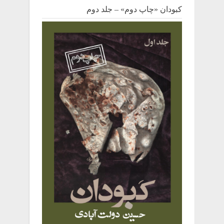
کبودان «چاپ دوم» – جلد دوم