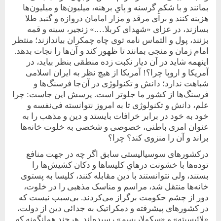
بمانند و با شکمِ گرسنه و پایِ برهنه، میلیون‌ها و میلیون‌ها
هزینه کنند و برای مرقد و مزار امامان دروازه و گنبد طلا
بسازند، در عزای «شهدای کربلا….» زنجیر، سینه و قمه
بزنند، پول و التماس‌ نامه توی چاه چمکران بیاندازند؛ منتظر
امام زمان و منجی بمانند تا ظهور کند و آن‌ها را نجات بدهد.
اینهمه شاید در آن دیار نکبت زده منطقی بنظر بیاید، در
آمریکا و اروپا چرا؟! آمریکا از هیچ نظر به ایران اسلامی
شباهت ندارد؛ دانش و تکنولوژی در آن‌جا فرسنگ‌ها و
فرسنگ‌ها از کشور ما جلوتر است. پرسش این جاست: چرا
علم، دانش و تکنولوژی تا به ‌امروز نتوانسته فی‌نفسه و
خود به خود در برابر خرافات بایستد و دین و مذهب را به
عنوان امری باطنی، خصوصی و شخصی به خلوت خانه‌ها
براند و آن را منزوی کند؟ چرا؟
در‌کشورهای سوسیالیستی سابق اگر‌ چه در جهت منافع
توده‌ها با خشونت درهایِ کلیساها و دکان کشیش‌ها را
بستند، ولی نتوانستند با دین مقابله کنند، کلیسا به پستوی
خانه‌ها منتقل شد، مراسم و مناسک مذهبی را در خلوت،
دور از چشم حکومت برگراز می‌کردند. بی‌سبب نیست که
در کشورهای پیشرفته و دمکراتیک به جدائی دین از دولت،
«لائیسیته» و «سکولاریسم» رسیده‌اند. هرچند همانگونه که