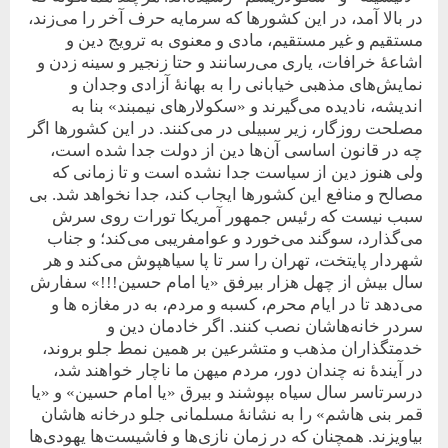
در بالا آمد، در این کشورها که سرمایه حرف آخر را می‌زند،
مستقیم و غیر مستقیم، مادی و معنوی به ترویج دین و
اشاعۀ خرافات، یاری می‌رسانند و حتا زنجیر و سینه زدن و
نمایش‌های مذهبی خیابانی را به بهانۀ آزادی وجدان و
اندیشه، نادیده می‌گیرند و «سکولارهای نیمبند» بنا به
مصلحت روزگار، زیر سبیلی در می‌کنند. در این کشورها اگر
چه در قانون اساسی ‌آن‌ها دین از دولت جدا شده است‌،
ولی هنوز دین از سیاست جدا نشده ‌است و تا زمانی که
مصالح و منافع این کشورها ایجاب کند، جدا نخواهد شد. بی
سبب نیست که رئیس جمهور آمریکا تورات روی سرش
می‌گذارد، سوگند می‌خورد و عوامفریبی می‌کند؛ و جناب
شهردار پایتخت، تهران را سر تا پا سیاهپوش می‌کند و هر
سال بیش از چهل هزار بیرفق «یا امام حسین!!!» سفارش
می‌دهد تا در ایام محرم، کسبه و مردم، به در مغازه ها و
سردر خانه‌هاشان نصب کنند. اگر خادمان دین و
خدمتگذاران مذهب و متشرعین بر همین نمط جلو بروند،
در آیندۀ نه چندان دور، مردم میهن ما ناچار خواهند شد،
درسرتاسر سال سیاه بپوشند و بیرق «یا امام حسین» و «یا
قمر بنی هاشم» را به نشانۀ مسلمانی جلو درخانه هاشان
بیاویزند. همچنان که در زمان نازی‌ها و فاشیست‌ها یهودی‌ها