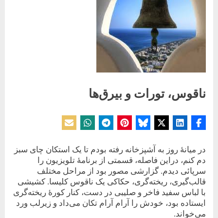
ناقوس، تورات و بیرق‌ها
Posted
By
11 مارس 2023
حسین دولت‌آبادی
on
در میانۀ روز به ‌آشپزخانه رفته بودم تا یک استکان چای سبز
دم کنم، دراین فاصله، قسمتی از برنامۀ تلویزیون را
سرپائی دیدم. گزارشی مصور بود ‌‌از مراحل مختلف
قالب‌گیری، ریخته‌گری، حکاکی یک ناقوس‌‌ کلیسا. کشیشی
با لباس سفید فاخر و صلیبی در دست، کنار کورۀ ریخته‌گری
ایستاده بود، خودش را آرام آرام تکان می‌داد و زیر‌لب ورد
می‌خواند.