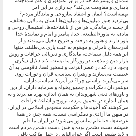
متمدن و پیشرفته حتا در برابر تکنولوژی و علم سماجت،
پایداری و مقاومت می‌کند؟ چه رازی در این امر
نهفته‌است؟ ایمان و اعتقاد ساروجی و ماندگار مردم؟
بی‌تردید هنور میلیون‌ها و میلیون‌ها انسان به‌‌ دلایل مختلف،
از جمله درماندگی، هراس از ناشناخته‌ها، استیصال روحی و
مادی، به ماورء‌الطبیعه، خدا، پیامبر و امام و نمایندۀ خدا
باور دارند و هنوز به درخت و ضریح دخیل می‌بندند و از
قدرت‌هایِ نامرئی و موهوم به عبث یاری می‌طلبند. منتها
این‌همه دلیل سماجت، ماندگاری و دیرپائی خرافات و رونق
بازار دین و مذهب در روزگار‌ ما نیست. لابد دلایل دیگری
وجود دارد که در عصر انترنت و تسخیر فضا، ناقوسی به آن
عظمت می‌سازند و رهبران سیاسی، قرآن و تورات روی
سر می‌گیرند. راستی چرا؟ در آمریکا سیاستمداران،
دولتمردان دمکرات و جمهوریخواه و سرمایه داران، از دین
و باورهای دینی شهروندان به ‌‌همان اندازه بهره‌ می‌برند و به‌
همان اندازه در تحمیق مردم، ترویج و اشاعۀ خرافات
می‌کوشند‌ که آخوندها و حکومت منحوس اسلامی در ایران.
در میهن ما آزادی و دمکراسی نیست، همه چیز، در همۀ
عرصه‌ها، حتا علم سانسور می‌شود؛ در ایران ما قلم
همیشه دست دشمن‌ بوده و هنوز دست دشمن مردم است
و لابد طبیعی‌است اگر عوام‌الناس در‌جهل مرّکب باقی