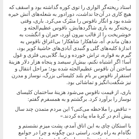
استاد ریخته‌گر الواری را توی کوره گذاشته بود و اسقف که
هیچ کاری در آن‌جا نداشت، دورادور به شعله‌‌های آتش خیره
شده بود و‌ انگار ناقوس را متبّرک می‌کرد. باری، وقتی
ریخته‌گر به‌ یاری شاگردهایش، ناقوس عظیم‌الجثه و
خوشریخت را از قالب بیرون آورد، حیران و انگشت به
دهان ماندم. آه، شاهکار! شاهکار! بی‌اغراق ناقوس به
اندازۀ کلبه‌های گلی و گنبدی آبادی‌های حاشیۀ کویر بود،
گیرم به قواره، تراش خورده و زیبا. گلابی‌‌یی فلزی و غول
آسا! اگر اشتباه نکنم، بیش‌از سیصد و پنجاه هزار دلار هزینۀ
ساختن آن ناقوس عظیم‌الجثه شده بود؛ مراحل انتقال و
استقرار ناقوس بر بام بلند کلیسائی بزرگ، نوساز و مدرن
نیز شگفت‌انگیز و تماشائی بود.
باری، از قیمت ناقوس می‌شود هزینۀ ساختمان کلیسای
نوساز را برآورد کرد. برگشتم و به ‌همسفرم گفتم:
« تناقض را ملاحظه می‌کنی؟ این مردم متمدن چند سال
پیش آدم در کرۀ ماه پیاده کردند.»
با استکان چای به این اتاق‌ آمدم، پشت میزم نشستم و
نگاه‌ام به راه رفت. راستی دین چگونه و چرا در جوامع