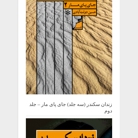
زندان سکندر (سه جلد) جای پای مار – جلد
دوم