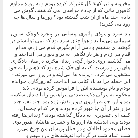
مخروبه و قبر کهنة گل عنبر‌ کز‌ کرده بودم و به ‌زوزة مداوم
كاميون ‌هائي ‌كه ‌از‌ جادة ‌خراسان ‌‌ مي گذشتند، گوش مي
دادم. چند ماه از آن شب گذشته بود؟ روزها و سال ها چه
زود می گذرند!
باد سرد و موذی پائيزی پيشانی بر پنجرة کوچک سلول
سيمانی می‌سائيد و هوا چنان سرد بود که نمی توانستم در
گوشه ای بنشينم و دمی آرام بگيرم. قدم می زدم، مدام
قدم می زدم و هر بار نگاهی به در و ديوار می انداختم و
می گذشتم. روی ديوار گچی زندان مجّرد، در ميان يادگاری
های ريز و درشت، کتبيه ای حک شده بود که ذهنم را به خود
مشغول می کرد: « پرنده ها می‌آيند و در پرو می ميرند.»
اين جمله مرا به ياد کتابی می‌انداخت که روزگاری خوانده
بودم و نام نويسنده‌ اش را فراموش کرده بودم. لابد
محکوم به‌ مرگی‌ دکمة صدفی پيراهنش را با دندان شکسته
بود و‌ اين جمله را روی ديوار نقش زده بود. چند نفر، چند
هزار نفر از آن جا عبور کرده بودند و هر کدام جمله‌ای،‌
کلمه ای،‌ تصويری ‌به‌ يادگار گذاشته بودند؟ زندانی‌ها رفته
بودند ولی انديشه ها، آرزو ها و حسرت هايشان هنوز توی
فضای محدود اطاقک و در خيال پريشان من چرخ می‌زد.
شب، تمام شب‌ در گرداب انديشه های تار‌و مبهم و