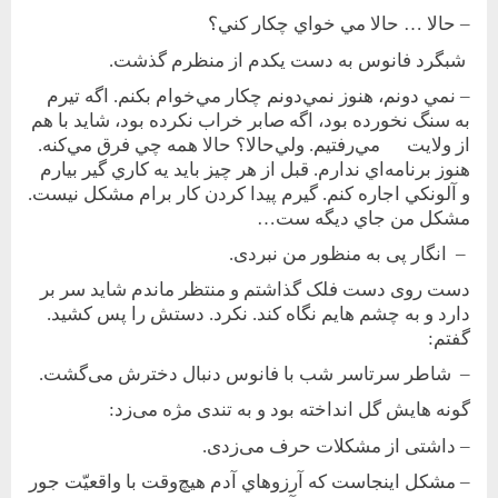
– حالا … حالا مي خواي چكار كني؟
شبگرد فانوس به دست يکدم از منظرم گذشت.
– نمي دونم، هنوز نمي‌دونم چكار مي‌‌خوام بكنم. اگه‌ تيرم
به ‌سنگ نخورده بود، اگه صابر خراب نكرده بود، شايد با هم
از ولايت مي‌رفتيم. ولي‌حالا؟ حالا همه چي فرق مي‌كنه.
هنوز برنامه‌اي ندارم. قبل از هر چيز بايد يه كاري گير بيارم
و آلونكي اجاره كنم. گيرم پيدا كردن كار برام مشکل نيست.
مشکل من جاي ديگه ست…
– انگار پی به منظور من نبردی.
دست روی دست فلک گذاشتم و منتظر‌ ماندم شايد سر‌ بر
دارد و به چشم هايم نگاه کند. نکرد. دستش را پس کشيد.
گفتم:
– شاطر سرتاسر شب با فانوس دنبال دخترش می‌گشت.
گونه هايش گل انداخته بود و به تندی مژه می‌زد:
– داشتی از مشکلات حرف می‌زدی.
– مشکل اينجاست كه آرزو‌هاي آدم هيچ‌وقت با واقعيّت جور