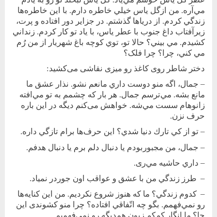
مي‌آره. من ازگل ياس خيلي خاطره دارم. با اين خاطره‌ها
زندگي كردم. از درياها گذشتم. در جزاير دور افتاده و پرت،
زيرآفتاب داغ جنوب با عطر ياس، با ياد تو كار كردم. زنداني
كشيدم. مي بيني؟ حالا تو، توي كوچه باغ شهريار از من رُم
مي كني، چرا؟ چرا فلک؟
دختر شاطر روی کاغذ رو ميزی نقاشی می‌کشيد:
– جمال، اگه منو دوست داري مانعم نشو. نذار عشق ما
مانع بشه. مي‌ترسم جمال. هر بار که چشمم به تو مي‌افته
زانوهام سست مي‌شه. خواهش می‌کنم ديگه در اين باره
حرف نزن.
– تو از كي تارك دنيا شدي؟ اين حرف‌ها برام تازگي داره.
– جمال، من مجبوربودم يا دنبال دلم برم يا دنبال هدفم.
– داري حاشيه مي‌ری.
– طرز زندگي من با عشق و عواقب اون جوردر نمياد.
– كدوم زندگي؟ ما كه هنوز شروع نكرديم. من اين كنايه‌ها
رو نمي‌فهمم. بگو چه اتّفاقي افتاده؟ چرا منو کشوندی اين
جا؟ ما انگار كم‌كم زبون همديگه رو نمي‌فهميم.