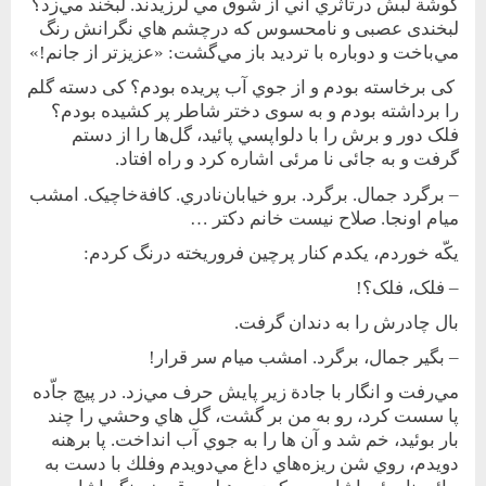
گوشة لبش در‌تأثّري آني از شوق‌ مي لرزيدند. لبخند مي‌زد؟
لبخندی عصبی و نامحسوس كه در‌چشم هاي نگرانش رنگ
مي‌باخت و دوباره با ترديد باز مي‌گشت: «عزيزتر از جانم!»
کی برخاسته بودم و از جوي آب پريده بودم؟ کی دسته گلم
را برداشته بودم و به سوی دختر شاطر پر کشيده بودم؟
فلک دور و برش را با دلواپسي پائيد، گل‌ها را از دستم
گرفت و به جائی نا مرئی اشاره کرد و راه افتاد.
– برگرد جمال. برگرد. برو خيابان‌نادري. کافة‌خاچيک. امشب
ميام اونجا. صلاح نيست خانم دکتر …
يکّه خوردم، يکدم کنار پرچين فروريخته درنگ کردم:
– فلک، فلک؟!
بال چادرش را به دندان گرفت.
– بگير جمال، برگرد. امشب ميام سر قرار!
مي‌رفت و انگار با جادة زير پايش حرف مي‌زد. در پيچ جاّده
پا سست كرد، رو به من بر گشت، گل هاي وحشي را چند
بار بوئيد، خم شد و آن ها را به جوي آب انداخت. پا برهنه
دويدم، روي شن ريزه‌هاي داغ مي‌دويدم ‌و‌فلك با دست به‌