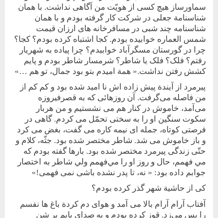
سماورساز هيچ کسی از هويّت من آگاهی نداشت. با همان
شناسنامة جعلی در شرکت کار گرفته بودم و با همان
شناسنامه چند شبی در مسافرخانه های ارزان قيمت
شمس العماره خوابيده بودم. کجا اشتباه کرده بودم؟ کجا؟
چرا در گورستان مسگرآباد خوابيدم؟ چرا پياده به شهريار
رفتم؟ فلک؟ فلک يا شاطر؟ شرمسار شاطر بودم و پايم
کشش رفتن نداشت.« همة اميدم بتو بود جمال، تو هم …»
پيرمرد از آيندة پيش زاده اش نا اميد شده بود و کم کم از
من فاصله‌ می‌گرفت. آن‌ روز‌هائی که به‌ قصرفيروزه
می‌آمد، خاموش در کنار هم می نشستيم و من هربار
سکوت سنگين او را به ‌سختی تحمّل می کردم. گاهی در
فرصتی کوتاه، جمله ای نيمه کاره می گفت، بغض می کرد
و باز خاموش می شد. شاطر مختصر شده بود. جثّه، کلام و
حتّی زندگی پيرمرد مختصر شده بود. بارها گفته بودم كه
مي فهمم، حال و روز او را مي‌فهمم ولي شاطر به اختصار
جوابم داده بود: « نه، تا پدر نشده باشی نمی فهمی!»
کی از حاشية شهر گذر کرده بودم؟
آفتاب آرام آرام بالا می آمد و هوای دم کردة باغ ها نفسم
را پس می‌زد. قوز کرده بودم و به صدای پايم بر شن