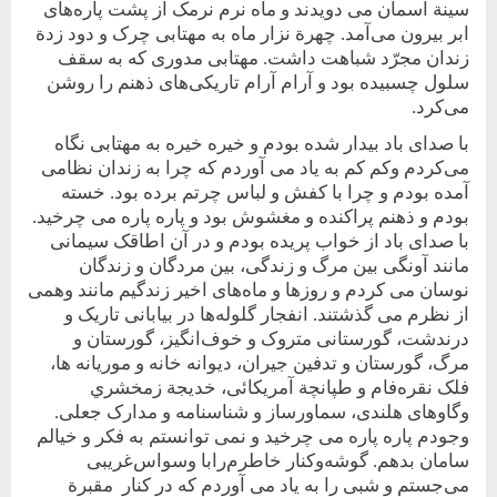
سينة آسمان می دويدند و ماه نرم نرمک از پشت پاره‌‌های
ابر بيرون می‌‌آمد. چهرة نزار ماه به مهتابی چرک‌ و‌ دود زدة
زندان مجرّد شباهت داشت. مهتابی مدوری که به سقف
سلول چسبيده بود و آرام آرام تاريکی‌های ذهنم را روشن
می‌کرد.‌
با صدای باد بيدار شده بودم و خيره خيره به مهتابی نگاه
می‌کردم و‌کم کم به ياد می آوردم که چرا به زندان نظامی
آمده بودم و چرا‌ با کفش و ‌‌لباس چرتم برده بود. خسته
بودم و ذهنم پراکنده و مغشوش بود و پاره پاره می چرخيد.
با صدای باد از خواب پريده بودم و‌ در آن ‌اطاقک ‌سيمانی
مانند ‌آونگی‌ بين‌ مرگ‌ و‌ زندگی، بين مردگان و زندگان
نوسان می کردم و روزها و ماه‌های اخير زندگيم مانند وهمی
از نظرم می گذشتند. انفجار گلوله‌ها در بيابانی تاريک و
درندشت، گورستانی ‌متروک و خوف‌انگيز، گورستان ‌و‌
مرگ، گورستان و تدفين ‌جيران، ديوانه خانه‌ و ‌موريانه ‌ها،
فلک‌‌ نقره‌فام‌ و طپانچة آمريکائی،‌ خديجة‌ زمخشري‌
و‌گاوهای هلندی، سماورساز و شناسنامه و مدارک جعلی.
وجودم پاره پاره می چرخيد و نمی توانستم به فکر و خيالم
سامان بدهم. گوشه‌و‌کنار ‌خاطرم‌را‌با‌ وسواس‌‌غريبی
می‌جستم و شبی را به ياد می آوردم که در کنار مقبرة