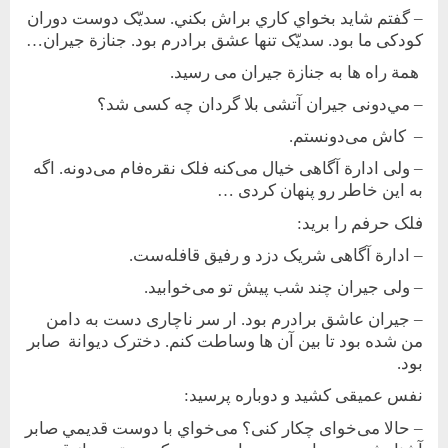
– گفتم شايد بخواي كاري براش بكني. سديّک دوست دوران
کودکی ما بود. سديّک تنها عشق برادرم بود. جنازة جيران…
همة راه ها به جنازة جيران می رسيد.
– مي‌دونی جيران آتشی بلا گردان چه کسی شد؟
– کاش می‌دونستم.
– ولی ادارة آگاهی خيال می‌کنه فلک نقره‌فام می‌دونه. اگه
به اين خاطر رو پنهان کردی …
فلک حرفم را بريد:
– ادارة آگاهی شريک دزد و رفيق قافله‌ست.
– ولی جيران چند شب پيش تو می‌خوابيد.
– جيران عاشق برادرم بود. ار سر ناچاری دست به دامن
من شده بود تا بين آن ها وساطت کنم. دخترک ديوانة صابر
بود.
نفس عميقی کشيد و دوباره پرسيد:
– حالا می‌‌خوای چکار ‌کنی؟ می‌‌خواي با دوست‌ قديمي صابر