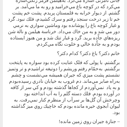
جائی نا‌مرئی اشاره‌ مي‌كرد. به‌هيلمن قرمز رنگي‌اشاره
مي‌كرد كه در كوچه باغ‌ مي‌خراميد و رو به ما مي‌آمد. بر
گشتم. از ديوار خرابه به قلمستان پريدم. پشت خم پشت
خم تا زير درخت سنجد رفتم و سرك كشيدم، فلك نبود. گرد
و غبار كوچه باغ را پوشانده بود و‌ماشين سواري به نرمي
دور مي شد و به من خاك مي‌داد. خرناسة هيلمن و نالة شن
ريزه‌هاي جاّده بريد. گرد و غبار تنك شد و من هنوز ايستاده
بودم و به جاّدة خالي و خلوت نگاه مي‌كردم.
خانم دکتر؟ باغ دکتر؟ کدام دکتر؟
برگشتم. با پولی که فلک عنايت کرده بود سواره به پايتخت
برگشتم. به‌حمّام رفتم و‌ريشم را دو‌تيغه تراشيدم و تر و‌تميز
نشستم پشت ميزي كه جيران هميشه مي‌نشست و چشم
به‌راه صابر مي‌ماند. دم غروب به خيابان نادري رسيده‌بودم
و به ياد نمي‌آوردم از كجا‌ها گذشته بودم و كي سر از كافه
در آورده بودم. فلك دسته گلم را به آب انداخته بود
و‌چرخش آن گل‌ها بر سر‌آب از منظرم كنار نمي‌رفت. به
ليوان آبجوي خيره مانده بودم كه خاچيك روي ميز گذاشته
بود.
– جنازة جيران روي زمين مانده!