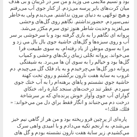
بود و نسيم ملايمی می وزيد و‌ من سر در‌ گريبان و بی‌ هدف
ميان کرت‌های باير پرسه می‌زدم. از کنار جوی آب می‌رفتم
و هيچ توجّهی به دنيای بيرون نداشتم. می‌ديدم ولی به‌خاطر
نمی‌سپردم. حضور‌نداشتم. نگاهم روی گل‌های وحشی
می‌لغزيد وحديث شاطر هنوز توی سرم مکرّر می‌شد.
پروانه ای نگاهم را به بازی گرفته بود و با سرخوشی بر سر
آب و روی سبزه‌ها و گل‌های حاشية جوی بال بال مي زد و
مرا به سوی موطن از ياد رفته‌ام، به سوی طبيعت فرا
می‌خواند. پروانه تجّلی زيبای رنگ‌هاي وحشی و کمياب
گل‌ها بود و خيالم را به سوی آن ها می‌برد. به شيفتگی
پروانه دور گل‌ها مي‌چرخيدم و به ياد فلک گل می‌چيدم. دم
غروب به ساية هفت نارون برگشتم و روي تخت کهنة
حاشية جوي نشستم و پاهاي برهنه‌ام را به آب خنك جوی
سپردم. عطر تند درخت‌های سنجد کنارة راه، خنكاي
گواراي آب جوی و‌آواز خوش پرنده‌اي كه بر سر‌شاخة
درخت دم مي‌جنباند و انگار فقط براي دل من مي‌خواند: «
فلك، فلك!»
پاره‌ای از پرچين فرو ريخته‌ بود و ‌من‌ هر از‌ گاهي ‌نيم‌ خيز
مي‌شدم، به آرنجم تكيه مي‌دادم و با اميدی واهی سرک‌
مي‌كشيدم. زير ساية هفت نارون نشسته بودم و گل های