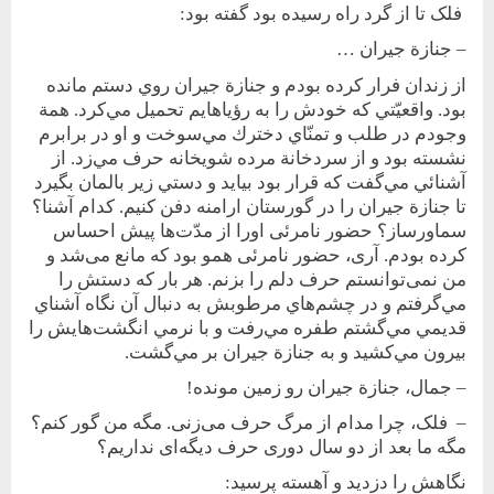
فلک تا از گرد راه رسيده بود گفته بود:
– جنازة جيران …
از زندان فرار كرده بودم و جنازة جيران روي دستم مانده
بود. واقعيّتي كه خودش را به رؤياهايم تحميل مي‌كرد. همة
وجودم در طلب و تمنّاي دخترك مي‌سوخت و او در برابرم
نشسته بود و از سردخانة مرده شويخانه حرف مي‌زد. از‌
آشنائي‌ مي‌گفت كه قرار بود بيايد و دستي زير بالمان بگيرد
تا جنازة جيران را در گورستان ارامنه دفن كنيم. کدام آشنا؟
سماورساز؟ حضور نامرئی اورا از مدّت‌ها پيش احساس
کرده بودم. آری، حضور نامرئی همو بود که مانع می‌شد و
من نمی‌توانستم حرف دلم را بزنم. هر بار كه دستش را
مي‌گرفتم و در چشم‌هاي مرطوبش به دنبال آن نگاه آشناي
قديمي مي‌گشتم طفره مي‌رفت و با نرمي انگشت‌هايش را
بيرون مي‌كشيد و به جنازة جيران بر مي‌گشت.
– جمال، جنازة جيران رو زمين مونده!
– فلک، چرا مدام از مرگ حرف می‌زنی. مگه من گور کنم؟
مگه ما بعد از دو سال دوری حرف ديگه‌ای نداريم؟
نگاهش را دزديد و آهسته پرسيد: