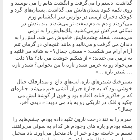
گذاشت. دستم را می‌گرفت و انگشت هايم را می بوسيد و
روی تکمة کبود پستان‌هايش می‌ گذاشت. پستان‌هاي گرد و
کوچک دخترك ارمنی در نوازش سر انگشتانم ورم
می‌کردند و دم به دم سفت تر می‌شدند. بند بندش در
تمنّائي سركش تيرمي‌كشيد، پلك‌هايش را به نرمي
مي‌بست، شعله چشم‌هايش خاموش مي شد، لبش را به
دندان مي گرفت و می‌ناليد و مانند غنچه‌اي در گرماي تنم
آرام آرام مي‌شكفت: « مستي جمال؟» به شانه می‌غلتيد و
به نرمی می‌خنديد: « از هيكلم خوشت مي ياد؟ ها؟ دلت
مي‌خواد رو يه خرمن شبدر تازه با من بخوابي؟ شبدر تازه
… شبدر تازه …»
بسترخنك شبدرهاي تازه، لب‌هاي داغ و نمدارفلک خيال
خوشي بود كه به جنازة جيران آتشی ختم می‌شد. جنازه‌ای
که بر خاکريز قنات افتاده بود و خون از گوشة لبش می
چکيد و فلک در تاريکی رو به باد می دويد: « ديدی آخر،
جمال؟»
سرم را به تنة درخت نارون تکيه داده بودم. چشم‌هايم را
بسته بودم و پاره های وجودم هر کدام به سوئی می‌رفتند.
نسيم بر خاسته بود و خبر از باد منجيل می‌آورد. باد منجيل
در راه بود و شغال‌های بالای تپّه به پيشوازش زوزه