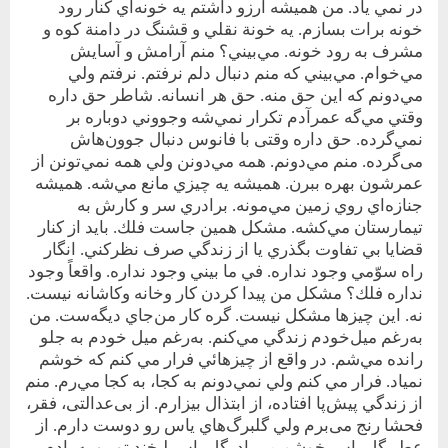
در نمي ياد. من هميشه آرزو داشتم يه خونه‌اي كنار رود
خونه برات بسازم. يه خونة نقلي و قشنگ در دامنة كوه و
مشرف به رود خونه. مي‌بيني؟ منم آرامش و آسايش
مي‌خوام. مي‌بيني كه منم دنبال دلم نرفتم. نرفتم ولي
مي‌دونم كه اين حق منه. حق هر انسانه. شاطر حق داره
وقتي مي‌گه عمر‌آدم تكرار نمي‌شه و‌جووني دوباره بر
‌نمي‌گرده. حق داره وقتی با فانوس دنبال جوون‌هاش
می‌گرده. منم مي‌دونم. همه مي‌دونن ولي همه نمي‌تونن از
عمرشون بهره ببرن. هميشه يه چيزي مانع مي‌شه. هميشه
جنازه‌اي روي زمين مي‌مونه. برادري سر و كارش به
تيمارستان مي‌كشه. مشكل همين جاست فلك. بايد از كنار
قضايا بي تفاوت بگذري يا از زندگي صرف نظركني. انگار
راه سوّمي وجود نداره. في ما بيني وجود نداره. واقعاً وجود
نداره فلك؟ مشکل من پيدا كردن كار و‌خانه و‌كاشانه نيست.
نه. اين چيزها مشکل نيست. گره‌ كار من‌جاي ديگه‌ست. من
به‌رغم ميل‌خودم زندگي مي‌كنم. به‌رغم ميل خودم به جلو
رانده مي‌شم. در واقع از چيزهائي فرار مي كنم كه خوشم
نمياد. فرار مي كنم ولي نمي‌دونم به كجا، به كجا مي‌رم. منم
از‌ زندگي پيش‌پا افتاده، از ‌ابتذال بيزارم. از بی‌عدالتی، فقر،
فحشا رنج می‌برم ولي گلبرگ‌هاي ياس رو دوست دارم. از
عطر گل ياس خوشم مي‌ياد. گل ياس لبخند تو رو به يادم