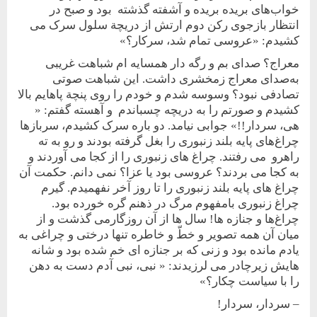
خواب‌های بريده بريده و آشفته گذشته بود و صبح در
انتظار بازجوی رکن دوم ارتش از دريچة سلول سرک می
کشيدم: «عروسی تمام شد، سرکار؟»
معراج؟ صدای بم و رگه دار همسايه ام شباهت غريبی
به‌صدای معراج زمخشری داشت. اين شباهت صوتی
تصادفی نبود؟ وسوسه شدم و خودم را روی پنچة پاهايم بالا
کشيدم و صورتم را به دريچه چسباندم و‌ آهسته گفتم: «
هی، سردار!!» جوابی نيامد.‌ دو باره سرک کشيدم، سربازها
چراغ‌های پايه بلند زنبوری ‌را ‌بغل گرفته بودند‌ و رو به ته
راهرو ‌می رفتند. چراغ های زنبوری را از کجا می آوردند و
به کجا می بردند؟ عروسی بود يا عزا؟ نمی دانم. حکمت آن
چراغ‌ های پايه بلند زنبوری را تا روز آخر نفهميدم. گيرم
چراغ زنبوری بامفهوم مرگ در ذهنم گره خورده بود.
چراغ‌ها و جنازه ها! سال ها از آن روزگار‌‌می گذشت و‌ از
ميان آن همه تصوير و‌ خطّ و ‌خاطره تنها درختی و چراغی به
يادم مانده بود و زنی که بر جنازه ای خم شده بود و شانه
هايش زير‌چادر می لرزيدند: « نبی، نبی آدم دست به دهن
را با سياست چکار؟»
– سردار، سردار!