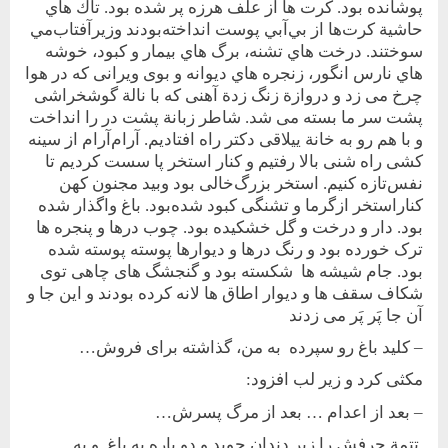
پوشانده بود. كرت ها از علف هرزه پر شده بود. تاك هاي
حاشية كرت‌ها از بي‌آبي پوست انداخته‌بودند و‌زير‌آفتاب‌مي
سوختند. درخت هاي تشنه، برگ هاي بيمار و كبود، خوشه
هاي نارس انگور، زنجره هاي ديوانه و بوی ويرانی که در هوا
چرخ می زد و دروازة زنگ زدة آهنی که با نالة گوشخراشی
پشت سر ما بسته می شد. شاطر زبانة پشت در را انداخت
و با هم رو به خانة ييلاقی دکتر راه افتاديم. آرام‌آرام از سينه
کشی راه شنی بالا رفتيم و کنار استخر پا سست کرديم تا
نفس‌تازه کنيم. استخر بزرگ‌خالی بود و‌بيد مجنون کهن
کنار‌استخر از‌گرما و تشنگی کبود شده‌بود. باغ واگذار شده
بود. دار و درخت و گل خشکيده بود. چوب درها و پنجره ها
ترک خورده بود و رنگ درها و ديوارها پوسته پوسته شده
بود. جام شيشه ها شکسته بود و گنجشگ های چاهی توی
شکاف سقف ها و ديوار اطاق ها لانه کرده بودند و اين جا و
آن جا پَر پَر می زدند
– کليد باغ رو سپرده به من، گذاشته برای فروش…
مکثی کرد و زير لب افزود:
– بعد از اعدام … بعد از مرگ پسرش…
تتمة حرفش را زير دندان جويد و دو باره به باغ و به