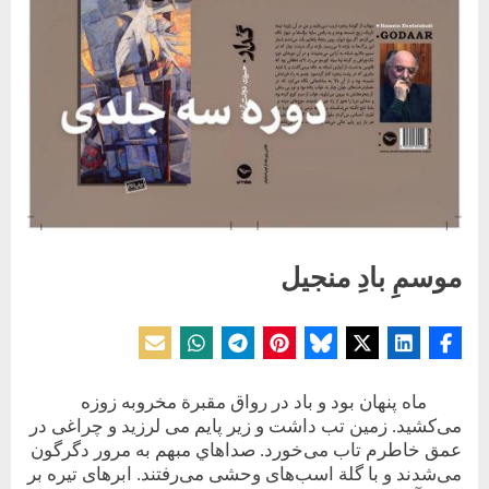
موسمِ بادِ منجيل
Posted
By
25 ژوئن 2022
حسین دولت‌آبادی
on
ماه پنهان بود و باد در رواق مقبرة مخروبه زوزه
می‌کشيد. زمين تب داشت و زير پايم می لرزيد و چراغی در
عمق خاطرم تاب می‌خورد. صداهاي مبهم به مرور ‌دگرگون
می‌شدند‌ و‌‌ با‌ گلة اسب‌های وحشی می‌رفتند. ابرهای تيره بر