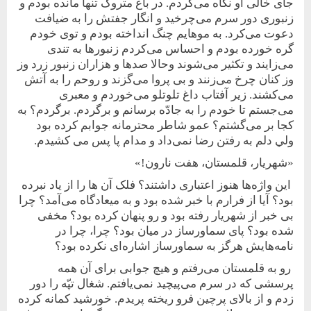
جای خالی او نگاه ‌می‌کردم. در باغ متروک تنها مانده بودم و
زنبوری دور سرم می‌چرخيد و انگار جفتش را به ضيافت
دعوت می‌کرد. به مو‌هايم چنگ انداخته بودم و توی خودم
گره خورده بودم و احساس می‌کردم زنبورها به تندی
می‌زايند و تکثير می‌شوند وحالا صدها و هزاران زنبور زرد وز
وز کنان چرخ می‌زنند و بی پروا می‌گزند و روحم را به آتش
می‌کشند. زير آفتاب داغ تلوتلو می‌خوردم و معبری
می‌جستم تا خودم را به جادّه برسانم و برگردم. برگردم؟ به
‌کجا بر می‌گشتم؟ عمو شاطر محترمانه جوابم کرده بود
ولي دلم به رفتن رضا نمی‌داد و مدام پا پس می کشيدم.
«شهريار، قلمستان، هفت نارون!»
اين واژه‌ها هنوز اعتباری داشتند؟ فلک آن ها را از ياد نبرده
بود؟ آيا از فرارم با خبر شده بود و به ميعادگاه می‌آمد؟ چرا
بی خبر از شهريار رفته بود و رو پنهان کرده بود؟ مخفی
شده بود؟ پای سماورساز در ميان بود؟ چرا، چرا در
نامه‌هايش هرگز به سماورساز اشاره‌ای نکرده بود؟
رو به قلمستان می‌رفتم و هيچ جوابی برای آن همه
پرسشی که در سرم می‌پيچيد نمی‌يافتم. شغال تپّه را دور
زدم و از بالای پرچين فرو ريخته پريدم. خورشيد کمانه کرده