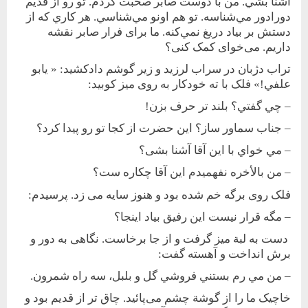
آشنا بشي. من با دوست صابر صحبت كردم. تو رو از قديم
دورادور مي‌شناسه. تو هم اونو مي‌شناسي. هر كاري كه از
دستش بر بياد دريغ نمي‌كنه. ما برای فرار صابر نقشه
داريم. می‌خوای کمک کنی؟
تراب دژبان در سراب لرزيد و زير گوشم دادکشيد: « يابو
علفي!» فلک با ته خودکار به روی ميز کوبيد:
– چي گفتي؟ بلند تر حرف بزن!
– جناب سماور ساز؟ اين حضرت از كجا تو رو پيدا كرد؟
– مي خواي با اين آقا آشنا بشی؟
– من بالأخره نفهميدم اين آقا چکاره ست؟
فلک روی برگه خم شده بود و هنوز سايه می زد. پرسيدم:
– مگه قرار نيست اين رفيق بياد اينجا؟
دست به لبة ميز گرفت و از جا برخاست. نگاهی به دور و
برش انداخت و آهسته گفت:
– من مي رم بستني فروشي گل و بلبل، سه راه شمرون.
خاچيک ما را از گوشة چشم می‌پائيد. چاق تر از قديم بود و