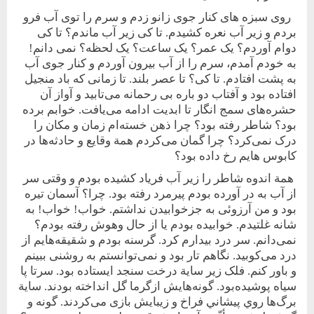
روی سبزه های کنار جوی زانو زدم و سرم را توی آب فرو
بردم و زير آب نعره کشيدم. تا کی زير آب ماندم؟ تا کی
دوام آوردم؟ يک عمر؟ يک ساعت؟ يک لحظه؟ نمی دانم!
به خودم آمدم، سرم را از آب بيرون آوردم و کنار جوی آب
به پشت افتادم. تا کی؟ تا عصر بلند. تا زمانی که باد منجيل
افتاده بود و ‌آفتاب دو باره‌ بی رحمانه می‌تابيد و آواز آن
حشره‌های سمج انگار تا ابديت ادامه می‌يافت. خوابم برده
بود؟ شاطر رفته بود؟ چرا ذهن خسته‌ام زمان و مکان را
درک نمی‌کرد؟ چرا گمان می‌کردم همة وقايع و حادثه‌ها در
کابوس هايم رخ داده بود؟
همة اندوه شاطر را زير آب فرياد کشيده بودم و وقتی سر
از آب به در آورده بودم پيرمرد رفته بود. چرا؟ آسمان تيره
بود و من آرزوئی به جزخوابيدن نداشتم. خواب! خواب! به
شانه غلتيدم. خوابيده بودم يا از حال و‌هوش رفته بودم؟
نمی‌دانم. سر درد بيدارم کرد. گرسنه بودم و شقيقه‌هايم از
درد می‌کوبيد. نگاهم تار بود و نمی‌توانستم به روشنی ببينم
و باور کنم. فلک زير ساية درخت سنجد ايستاده بود. سرتا پا
سياه پوشيده‌بود. گونه‌هايش از‌گرما گل انداخته بودند. ساية
برگ‌ها روي پيشاني فراخ و زيبايش بازی می‌کردند. گونه و