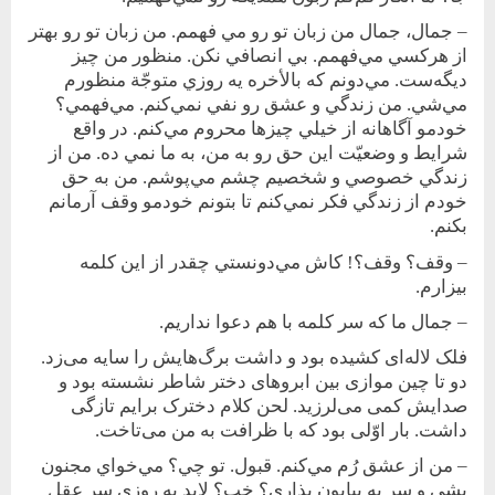
– جمال، جمال من زبان تو رو مي فهمم. من زبان تو رو بهتر
از هركسي مي‌فهمم. بي انصافي نكن. منظور من چيز
ديگه‌ست. مي‌دونم كه بالأخره يه روزي متوجّة منظورم
مي‌شي. من زندگي و عشق رو نفي نمي‌كنم. مي‌فهمي؟
خودمو آگاهانه از‌ خيلي چيزها محروم مي‌كنم. در واقع
شرايط و وضعيّت اين حق رو به من، به ما نمي ده. من از
زندگي خصوصي و شخصيم چشم مي‌پوشم. من به حق
خودم از زندگي فكر نمي‌كنم تا بتونم خودمو وقف آرمانم
بكنم.
– وقف؟ وقف؟! كاش مي‌دونستي چقدر از اين كلمه
بيزارم.
– جمال ما كه سر كلمه با هم دعوا نداريم.
فلک لاله‌ای کشيده بود و داشت برگ‌هايش را سايه می‌زد.
دو تا چين موازی بين ابروهای دختر شاطر نشسته بود و
صدايش کمی می‌لرزيد. لحن کلام دخترک برايم تازگی
داشت. بار اوّلی بود که با ظرافت به من می‌تاخت.
– من از عشق رُم مي‌كنم. قبول. تو چي؟ مي‌خواي مجنون
بشي و سر به بيابون بذاري؟ خب؟ لابد يه روزي سر عقل