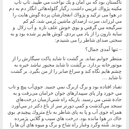
تاكستان بود كه بي امان و يك نواخت مي طپيد. تاپ تاپ
مکينه پژواك غريبي داشت. رگبار گلوله‌هائی انگار دم به دم
در هوا می ترکيد و پژواك انفجارشان پردة گوش هايت را
مي لرزاند، سرت ازصداي ماشين پُرمي شد، كم كم
سرگيجه مي گرفتي و بوي خوش علف تازه و آب زلال و
ساية نارون را از ياد مي بردي. گوش هايم پر شده بود و به
سختی صدای شاطر را می شنيدم:
– تنها آمدی جمال؟
منتظر جوابم نماند. بر گشت تا شايد پاکت سيگارش را از
موتورخانه بردارد. برگشت تا شايد مجبور نباشد خيره به
چشم هايم نگاه کند و سراغ صابر را از من بگيرد. بر گشت
تا شايد …
تفباد افتاده بود و‌ برگ از‌برگ نمي جنبيد. جوي‌آب پيچ و تاب
مي خورد واز پای سپيدارهای جوان خرامان می‌رفت و به
جادة شنی مي رسيد. باريكه راه شني‌ازميان درخت‌هاي
سنجد مي‌گذشت و كمي دورتر سر از باغ دکتر در مي‌آورد.
همراه‌ جوی آب و پا به پای شاطر به باغ متروك پيچيدم. بوي
خاك در هوا مانده بود. درخت هاي سيب و گلابي پژمرده
بودند. شّته و‌گرد و‌غبار راه شاخ و برگ و ميوه هاي آن ها را