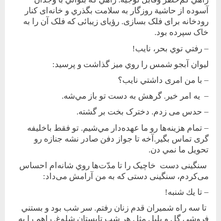
آسوده از حاشية روزگار به ‌سلامت بگذري و خانه‌ای کنار
رودخانه برای فلک بسازی. رؤيای زيبائی که فلک آن را به
خاک سپرده بود.
– رفتي توي بحر، نايب!
ليوان آبجو شمس را روي ميز گذاشت و پرسيد:
– با من امری داشتي نايب؟
– يه امر خير. گرهش به دست تو باز مي‌شه.
– حدس می زدم. دخترک بخت بر گشته.
– تمام هزينه‌ها رو ما عهده‌دار مي‌شيم. تو فقط با‌خليفه
گری تماس بگير.آخه تا جواز دفن صادر نشه جنازه رو
تحويل ما نمي دن.
سنگينی دست خاچيک را تا مدّت‌ها روي شانه‌ام احساس
می‌کردم، سنگينی دستی که به من آرامش می‌داد:
– تا يك شنبه!
تا سه راه شميران قدم زنان رفتم. سر شب بود و بستني
فروشي گل و بلبل مثل هر شب تابستان شلوغ. راهم را به