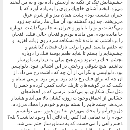
چشم‌هايش تنگ تر. تكيه به آرنجش داده بود و به من لبخند
مي‌زد. لبخند آشناي خاچيك روزي را به يادم آورد كه با
جيران نشسته بودم پشت همان ميز و از شرم عرق
مي‌ريختم. چه زود گذشته بود آن سال ها. زمانه چه زود
مي‌گذشت و تو را نا باور و حيران به جا مي‌گذاشت. دوباره
جا مانده‌ بودم. من مانده بودم و فنجان خالي فلك. فنجان
را برداشتم، ته ماندة تلخ نسكافة سرد روي زبانم لغزيد و
ته‌ حلقم ماسيد. لبم را بر‌لب نازك فنجان‌ گذاشتم و
چشم‌هايم را بستم تا شايد طعم ‌بوسة فلك را دوباره
بچشم. فلك رفته‌بود و‌من هيچ ميلي به ديدارسماورساز
نداشتم. هيچ شوقي و‌ رغبتي در اين آشنائي نبود. دلواپسي
بود. دلواپسي و نگراني از آن چه كه داشت رخ مي‌داد، از
آن چه كه براي فلك رخ داده بود. ترس بود. ترسي سياه و
نكبت كه در گوشه‌هاي تاريك جانت كمين كرده و خطر را
مثل سگ شكاري بو مي‌كشد. ترسي كه در لحظه‌هاي
حسّاس از اعماق وجودت زوزه كشان بالا مي‌آيد و هشدار
مي‌دهد. چشم‌هايم را بسته بودم و خودم را محك مي‌زدم.
دل ‌و‌جرأتم را محك مي‌زدم. نه! من‌ هنوز‌ نمی توانستم
خودم را به تمامی فدا کنم. راه ثالثي آيا وجود نداشت؟ بله؟
ذهنم راهي را مي‌جست كه به سماورساز ختم نمي‌شد.
راهي كم‌خطر و‌قابل توجيه. راهي كه بتواني با وجدان