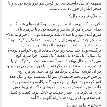
همهمة غريبی داشتند. سر در گوش هم فرو برده بودند و تا
سحر انگار از جور باد می ناليدند.
– فلک نيامد جمال؟
کی بود که پيرمرد از من پرسيده بود؟ نيمه‌های شب؟ دم
دمای سحر؟ من از شاطر پرسيده بودم يا پيرمرد بالای
سرم آمده بود و با صدای بلند پرسيده بود: « دخترم نيامد؟»
تا سحر چند بار اين‌سؤال‌ را در ‌زوزة بادها تکرار کرده بود؟
چند، چند‌ بار نا ‌اميد ‌به موتورخانه رفته‌بود و دو باره
برگشته‌بود؟ چند شب زير درخت‌های نارون خوابيده بودم؟
يک سال؟ يک ماه؟ يک هفته؟ يک شب؟ چرا سرم گيج
می‌رفت و حال تهوّع داشتم؟ مسموم شده بودم؟ تا از پا
نيفتم دست به تنة درخت گرفتم. دنيا دور سرم می‌چرخيد و
در آن گوشه، شبگرد در‌نگاهم کج می‌شد. پير‌مرد روی
پرچين ‌فرو ريختة قلمستان سر لک نشسته بود و مثل جغد
قوز کرده بود. خوابش برده بود؟ سيگارش خاموش بود،
فانوسش خاموش بود و باد با موهای خاکستری و‌تنکش
بازی می‌کرد. بی اختيار خم‌‌شدم، خاک آلود، کنفت و کسل
خم شدم و دل و روده‌ام تا راه گلويم بالا آمد.
– دخترم نيامد جمال؟