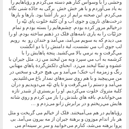
وحشی را با وسواس کنار هم دسته می‌کردم و رؤياهايم را
به ياد می‌آوردم و با هر خش خش برگی به جادّه شنی نگاه
می‌کردم. اين صحنه برايم از دير باز آشنا بود. بارها و بارها
درخت‌های نارون و جوی آب و آن کلبة خلوت پای تپّه را
در‌خيالم مرور کرده بودم. چشم‌هايم را بسته بودم و تمام
جزئيّات را به ياری نامه‌های فلک در ذهنم ساخته بودم. او را
می‌ ديدم که به سويم می‌آمد، مي‌آمد و خندان رو به رويم
لب جوي آب مي نشست، لبة دامنش را با دو انگشت
مي‌گرفت و به نرمي بالا مي‌كشيد. پنجة پاهايش را با
کرشمه به آب مي سپرد وبه من لبخند مي زد. مثل جيران با
عشوه و تمنّا لبخند مي‌زد. انحناي دلكش‌گردة پاهاي مهتابي
رنگ و زمزمة آب خنک! مي‌آمد و بي ‌هيچ حرف و‌ سخني در
من مي‌پيچيد و با هم روي سبزه‌هاي نمدار باغ مي‌غلتيديم.
مي‌آمد و دستم را مي‌گرفت و تا پاي تپّه مي‌دويديم و در‌آن
کلبة متروك خلوت مي‌كرديم. او را بربستري از شبدر تازه
مي‌خواباندم. بافه هاي بلندش را باز مي كردم و روي شانه
هايش مي‌ريختم و در برابرش زانو می‌زدم و …
رؤياهايم در هم می‌آميختند. فلک از خيالم می گريخت و مثل
هر بار اندام موزون و برهنة جيران از مه بيرون می‌آمد. بی
پروا برهنه می‌شد، کنارم می‌خوابيد و سر بر سينه‌ام می