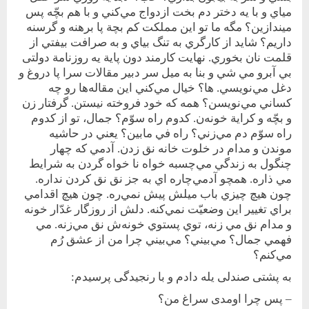
مياي و با يه دختر دم بخت ازدواج مي‌كني و با هم بچّه پس
ميندازين؟ مگه ما تو اين مملكت كم بچة پا برهنه و ‌گرسنه
داريم؟ شايد از كارگري به تنگ بياي و به صرافت بيفتي از
قلمت نان بخوري. نهايت كارمند دون پاية يه روزنامة دولتی
بي آبرو مي شي و بنا به ميل سر دبير مقالات سرا پا دروغ و
دغل مي‌نويسي. ها؟ خيال مي‌كني اين مقاله‌ها رو چه
كساني مي‌نويسن؟ همه كه خود فروخته نيستن. گرفتار زن
و بچّه و كراية خونه‌ن. كدوم راه‌ سوّم؟ جمال، تو از ‌كدوم
راه‌ سوّم دم مي‌زني؟ راه في مابين؟ يعني در حاشيه
موندن و مدام در خلوت خانه نق زدن. آدمي كه چهار
چنگول به زندگي مي‌چسبه خواه نا خواه گردن به شرايط
مي ذاره. همچو آدمي‌چاره اي به جز نق نق كردن نداره.
چون هيچ چيزي باب ميلش پيش نمي‌ره. چون هيچ اقدامي
براي تغيير اين وضعيّت نمي‌كنه. دلش از روزگار غدّار خونه
و مدام نق مي زنه، توي پستوي خونه‌ش نق ‌مي‌زنه. مي
فهمي جمال؟ مي‌بيني؟ مي‌بيني چرا من از عشق رُم
مي‌كنم؟
به پشتی صندلی يله دادم و با رنجيدگی پرسيدم:
– پس چرا اومدی سراغ من؟