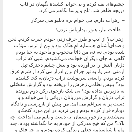
چشم‌های پف کرده ‌و بی‌خوابی‌کشيدة نگهبان در قاب
دريچه ظاهر شد، تلخ و پرسا نگاهم می کرد.
– زهراب دارم، می خوام برم دبليو سی سرکار!
– طاقت بيار، هنوز بيدارباش نزدن!
زهراب؟ از ادب و طرز حرف زدن خودم حيرت کردم. لحن
و‌ صدای‌آشنای همسايه ام هتّاک بود و من از ترس مؤدّب
شده بودم. نه، نه، من ذاتاً محجوب و مأخوذ به حيا بودم.
گاهی به جای ديگران خجالت می‌کشيدم. شبی‌ که تراب
دژبان آلتش را در آورده بود و پيش چشم دخترک تپل
ارمنی، سر پا، به تير چراغ برق ادرار می کرد از شرم عرق
کرده بودم. راستی سرنوشت تراب دژبان‌به کجا کشيده
بود؟ پليس نظامی ‌زهرش را نريخته بود و گزارش مفصّلی
به بازپرس نداده بود؟ بی شک بازجوی رکن دوم پروندة
تراب دژبان و گزارش مرزبانان دريائی را می‌خواند و با
دست پر به سراغم می آمد. من پيش از بازپرسی و دادگاه
دوباره فرار کرده بودم و بی ترديد در اين مورد کنجکاو
می‌شدند و بازجو ريسمان به دست و پايم می انداخت. چه
باک؟ من که هيچ مدرکی از خودم به‌ جا نگذاشته بودم. چند
ماه با شناسنامة جعلی زندگی کرده بودم و به جز فلک و