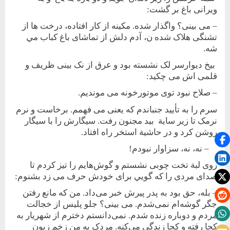
ويرانی باغ بر گشت:
– می بينی؟ واگذار شده. مکينه از کار افتاده، درخت ها از
تشنگی هلاک شده ن، آدم دلش از تماشای باغ کباب مي
شه.
بيخ ديوارسر لک نشسته بود و عرق از نک بينی ظريف و
قلمی اش می چکيد:
– صلاح نبود توی موتورخونه می مونديم.
سرم را به تأييد جنباندم که يعنی می فهمم. برخاست و نرم
نرمک تا زير ساية بيد مجنون رفت. سيگارش را با سيگار
روشن کرد و در حاشية استخر راه افتاد.
– نه، نه، سزاوار نبودم!
روی لبة تخت چوبی نشستم و گوش‌هايم را تيز کردم تا
صدای مردی را که گويي برای خودش حرف می زد بشنوم:
– بله، حق‌ بود به‌ پدر پيرش خبر‌ می‌داد. من که‌ مانع ‌رفتن
جگر گوشه‌ام نمی‌شدم. می بينی؟ جلو پليس از خجالت
مردم و دوباره زنده شدم. نمی‌دانستم دخترم از شهريار به
کجا رفته و کجا زندگی مي‌کنه. مردک به من زخم زبون