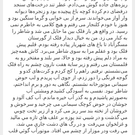
ريزه‌های جاده گوش می‌دادم. عطر تند درخت‌های سنجد
در‌فضای دم کردة کوچه باغ پيچيده بود و زنجره‌ها ديوانه
وار آواز می‌خواندند. سرم از بی خوابی و گرما سنگين بود و
هنوز با خودم کلنجار می رفتم و هيچ کلامی به خاطرم نمی
رسيد. در واقع هر بار فلک بين ما حايل می شد و شاطر را
به کنار می زد. من به خيال ديدار فلک از گورستان
مسگرآباد تا باغ های شهريار پياده رفته بودم. قلبم پيش
فلک بود و عقلم مرا به سوی شاطر می‌برد. کاش همه‌چيز
به مراد دلم پيش رفته بود و حالا، سر بلند و مفتخر رو به
قلمستان می رفتم و زير ساية هفت نارون چشم به راه فلک‌
می‌نشستم. نرفتم. راهم را کج کردم و کرت‌های کدو و
گوجه فرنگی را دور زدم، از جوی آب پريدم و لب حوض
سيمانی موتورخانه نشستم. نگاهی به دور و برم انداختم،
شاطر نبود. نفسی به آسودگی کشيدم و‌مشتي آب
به‌صورتم پاشيدم و به گذر آب خيره ماندم. آب کف آلود و
جوشان در حوض کوچک سيمانی می چرخيد و سرخوش و
خروشان از تخته بند سر ريز می کرد و از زير تخت چوبي
مي گذشت و در شيبي تند پوزه بر علف هاي تازه مي ماليد
و غزلخوان مي‌رفت و در‌ رگ‌ هاي دشت جاري مي‌ شد،
مي رفت ودر موزار از چشم مي افتاد. موتورآب گوئي قلب