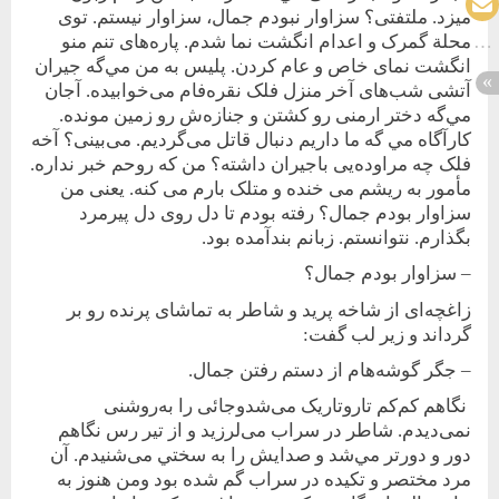
میزد. ملتفتی؟ سزاوار نبودم جمال، سزاوار نيستم. توی
محلة گمرک و اعدام انگشت‌ نما شدم. پاره‌های تنم منو
انگشت نمای خاص و عام کردن. پليس به من‌ مي‌گه جيران
آتشی شب‌های آخر منزل فلک نقره‌فام‌ می‌خوابيده. آجان
مي‌گه دختر ارمنی رو کشتن و جنازه‌ش رو زمين مونده.
کارآگاه مي گه ما داريم دنبال قاتل می‌گرديم. می‌بينی؟ آخه
فلک چه مراوده‌يی با‌جيران داشته؟ من که روحم خبر نداره.
مأمور به ريشم می خنده و متلک بارم می کنه. يعنی من
سزاوار بودم جمال؟ رفته بودم تا دل روی دل پيرمرد
بگذارم. نتوانستم. زبانم بندآمده بود.
– سزاوار بودم جمال؟
زاغچه‌ای از شاخه پريد و شاطر به تماشای پرنده رو بر
گرداند و زير لب گفت:
– جگر گوشه‌هام از دستم رفتن جمال.
نگاهم کم‌‌کم تار‌و‌‌تاريک می‌‌شد‌و‌جائی را به‌روشنی
‌‌نمی‌ديدم. شاطر در سراب می‌لرزيد و از تير رس نگاهم
دور و دورتر مي‌شد و صدايش را به سختي می‌شنيدم. آن
مرد مختصر و تکيده در سراب گم شده بود و‌من هنوز به