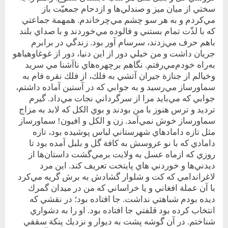
سختي از ميان ميز و صندلي‌‌ها و ‌ازدحام جمعيّت باز
مي‌كردم و به هر سو چشم مي‌چرخاندم. همهمة جماعتي
كه با لذّت تمام بستني و فالوده مي‌خوردند و با صداي بلند
باهم حرف مي‌زدند، سرسام آور بود. زندگي در برابرم
جريان داشت و من خيلي دور از اين دنيا، دور از غوغا‌و‌هياهو
به‌راه خودم‌مي‌رفتم. نگاهم بر‌چهره‌هاي ناآشنا مي سريد
وخيالم از جنازة جيران آتشي به فلك، از فلك نقره فام به
سماورساز مي‌رسيد و به جوابي كه در آستين آماده داشتم،
جوابي كه مي‌بايد مرا از سرگرداني نجات مي‌داد. گيرم
ترديد و ترس هنوز با من بودند و بوي الكل كه لابد به مزاج
سماورساز خوش نمي‌آمد. زن و الكل و افيون! سماورساز
مثل تازه دامادهاي شهرستاني لباس پوشيده بود، تازه
دامادي كه با نو عروسش به كافة گل و بلبل آمده بود تا
روزي كه ازماه عسل به ولايت برمي‌گشت داستان‌ها از
ديدني‌ها و خوردني هاي پايتخت تعريف‌ كند. اين مرد
لاغر‌اندامي كه كت و شلوار گشادش به برش گريه مي‌كرد
با آن عملة افغاني و يا خراساني كه من در ميدان گمرك
ديده بودم شباهتي نداشت. جا افتاده بود؛ در نقشي كه
انتخاب كرده بود قلفتي جا افتاده بود. او را به دشواري
شناختم. در آن گوشه پشت به ديوار و نزديك پنكة سقفي