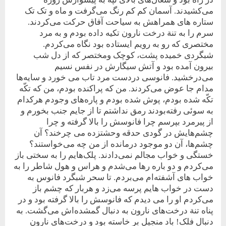
می‌کشيدند. آسمان کم کم رنگ می‌گرفت و ماه و تک تک
ستاره های همراهش به سياحت آفاق حرکت می‌کردند.
سرم را به تنة درخت نارون تکيه داده بودم و به مرد
مختصری که رو به رويم ايستاده بود نگاه می‌کردم.
شبگردی خميده پشت، کوچک و‌مختصر که از دل شب
بيرون آمده بود و آتش سيگارش‌ در نفس نسيم
می‌درخشيد. فانوسی دردست مرد‌ تاب می‌ خورد و سايه‌ها
مدام جا عوض می‌کردند. من که پراکنده بودم، من که تکّه
تکّه شده بودم، پوش شده بودم و پاره‌های وجودم هرکدام
به سوئی رفته‌بودند رمق نداشتم تا از جايم جنب بخورم و
از پيرمرد بپرسم چرا فانوسش را بالا گرفته و چرا
چشم‌هايش در گودی حدقه وحشتزده می چرخند؟ آن
چشم‌ها، آن دو موجود درمانده از من چه می‌خواستند؟
خستگی و خواب مجالم نمی‌دادند. پلک‌هايم را به سختی باز
می‌کردم و دو باره رها می‌شدم و هراس و هول شاطر را به
خواب های آشفته‌ام می‌بردم. تا سحر شبگرد فانوس به
دست در خواب ‌هايم پرسه می‌زد و‌ هربار که چشم باز
می‌کردم او را می ديدم که فانوسش را بالا گرفته بود و در
پناه تنة درخت‌های نارون به دنبال گمشده‌اش می‌گشت. به
دنبال فلک! باد منجيل بر خاسته بود و درخت‌های نارون