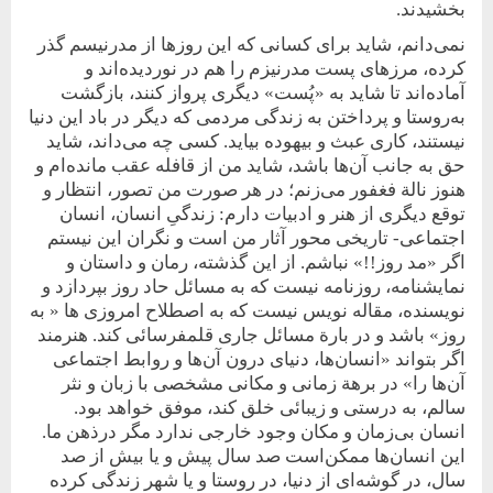
بخشیدند.
نمی‌دانم، شاید برای کسانی که این روزها از مدرنیسم گذر
کرده، مرزهای پست مدرنیزم را هم در نوردیده‌اند و
آماده‌اند تا شاید به «پُست» دیگری پرواز کنند، بازگشت
به‌روستا و پرداختن به زندگی مردمی که دیگر در باد این دنیا
نیستند، کاری عبث و بیهوده بیاید. کسی چه می‌داند، شاید
حق به جانب آن‌ها باشد، شاید من از قافله عقب مانده‌ام و
هنوز نالة فغفور می‌زنم؛ در هر صورت من تصور، انتظار و
توقع دیگری از هنر و ادبیات دارم: زندگیِ انسان، انسان
اجتماعی- تاریخی محور آثار من است و نگران این نیستم
اگر «مد روز!!» نباشم. از این گذشته، رمان و داستان و
نمایشنامه، روزنامه نیست که به مسائل حاد روز بپردازد و
نویسنده، مقاله نویس نیست که به اصطلاح امروزی ها « به
روز» باشد و در بارة مسائل جاری قلمفرسائی کند. هنرمند
اگر بتواند «انسان‌ها، دنیای درون آن‌ها و روابط اجتماعی
آن‌ها را» در برهة زمانی و مکانی مشخصی با زبان و نثر
سالم، به درستی و ‌زیبائی خلق کند، موفق‌ خواهد بود.
انسان بی‌زمان و مکان وجود خارجی ندارد مگر در‌ذهن ما.
این انسان‌ها ممکن‌است صد سال پیش و یا بیش از صد
سال، در گوشه‌ای از دنیا، در روستا و یا شهر زندگی کرده