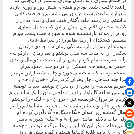
در هنگام بیماری و یک سال بیکاری نوشتم. از آن‌جائی که
رانندة تاکسی شده بودم و هفته‌ای شش روز و روزی یازده
تا دوازه ساعت پشت فرمان می نشستم و فرصت کافی
نداشتم، رمان سه جلدی
گدار
هفت سال و اندی به دراز
کشید. مخلص کلام، من پیش از این که به دلیل بیماری
زودتر از موعد بازنشسته شوم و صبح تا شب پشت میزم
بنشینم، هیچکدام از رمان‌هایم را در شرایط عادی
ننوشته‌ام. پس از بازنشستگی رمان سه جلدی «زندان
سکندر» را به مدت سه سال نوشتم و بعد رمان «دارکوب»
را به سرعت تمام کردم، پس از آن به مدت دوسال و اندی
«سفر به ریشه های نیشکر» را در دو جلد، حدود هزار
صفحه نوشتم که به خنسی‌خورد و چاپ نشد، ازاین مهمتر
مرا چند صباحی دچار بحران کرد. رمان «خون اژدها» و
«مریم مجدلیه» را پس از آن بحران نوشتم. بعد به توصیة
دوستی «قلعة گالپاها» را سر انداختم و آن را یک ساله تمام
کردم. در دروان قرنطینه نیز، «دروان» و «النگ» را نوشتم
که هنوز چاپ و منتشر نشده اند. مجموعة مقاله‌هایم را نیز
سال گذشته زیر عنوان «نگاه سیّاره
»
گردآوری کرده ام،
ولی بنا به دلایلی مانند «دوران» و «النگ» هنوز به ناشر
نسپرده‌ام. دیگر این که این روزها سرگرم نوشتن «چکمة
گاری»، یا ادامة قلعة گالپاها هستم و کم و بیش هر روز