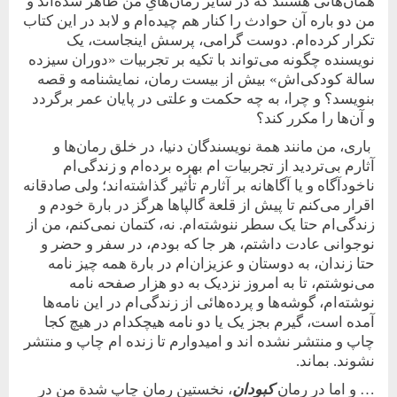
همان‌هائی هستند که در سایر رمان‌هایِ من ظاهر شده‌اند و
من دو باره آن حوادث را کنار هم چیده‌ام و لابد در این کتاب
تکرار کرده‌ام. دوست گرامی، پرسش اینجاست، یک
نویسنده چگونه می‌تواند با تکیه بر تجربیات «دوران سیزده
سالة کودکی‌اش» بیش از بیست رمان، نمایشنامه و قصه
بنویسد؟ و چرا، به چه حکمت و علتی در پایان عمر برگردد
و آن‌ها را مکرر کند؟
باری، من مانند همة نویسندگان دنیا، در خلق رمان‌ها و
آثارم بی‌تردید از تجربیات ‌ام بهره برده‌ام و زندگی‌ام
ناخودآگاه و یا آگاهانه بر آثارم تأثیر گذاشته‌اند؛ ولی صادقانه
اقرار می‌کنم تا پیش از قلعة گالپاها هرگز در بارة خودم و
زندگی‌‌ام حتا یک سطر ننوشته‌ام. نه، کتمان نمی‌کنم، من از
نوجوانی عادت داشتم، هر جا که بودم، در سفر و حضر و
حتا زندان، به دوستان و عزیزان‌ام در بارة همه چیز نامه
می‌نوشتم، تا به امروز نزدیک به دو هزار صفحه نامه
نوشته‌ام، گوشه‌ها و پرده‌هائی از زندگی‌ام در این نامه‌ها
آمده است، گیرم بجز یک یا دو نامه هیچکدام در هیچ کجا
چاپ و منتشر نشده اند و امیدوارم تا زنده ام چاپ و منتشر
نشوند. بماند.
… و اما در رمان
کبودان
، نخستین رمان چاپ شدة من در