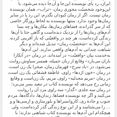
ایران، رد پای نویسنده این‌جا و آن‌جا دیده می‌شود، با
این‌وجود شخصیّت محوری رمان، «تراب»، همان نویسندة
رمان نیست. اگر از رمان کبودان بگذرم، این رد پا در سایر
رمان‌ها وجود ندارد. منتها نویسنده به لحاظ روزگار خاصی
که از سر گذرانده، فضاهای رمان‌ها، مکان‌ها و چه بسا
آدم‌های رمان‌ها را از نزدیک دیده‌است و گاهی حتا با آن‌ها
زندگی کرده‌است، هر چند در واقعیّتی که باز آفرینی کرده،
این آدم‌ها به «شخصیّت رمان» تبدیل شده‌اند و دیگر
شباهت چندانی به آدم‌های واقعی ندارند. این آدم‌ها
به‌خدمت بیان «واقعیّت» در آمده‌اند. در رمان «در آنکارا
باران می‌بارد» وقایع از زبان جمیله، همسر سیاوش روایت
می‌شود، در «باد سرخ» قهرمان رمان، صحرا یک زن است،
در رمان «خون اژدها» راوی، عاطفة قشقائی یک زن است،
در رمان «مریم مجدلیه» راوی، مریم، یک زن‌است و وقایع
زمانی رخ می‌دهد که نویسنده کتاب در تبعید بسر می‌برد؛
در رمان سه جلدی «گدار» سه راوی مرد آن را روایت
می‌کنند و اگر چه نویسنده فضاها، زندان‌ها، دادگاه‌ها، مردم
جنوب و جادة ری، کاروانسراها و بلورسازی و ارمنی‌ها و و
… را می‌شناسد و از این نوع زندگی گذر کرده‌است، ولی
هیچکدام این آدم‌ها به نویسندة کتاب شباهتی ندارند؛ با