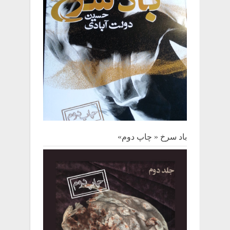
باد سرخ « چاپ دوم»