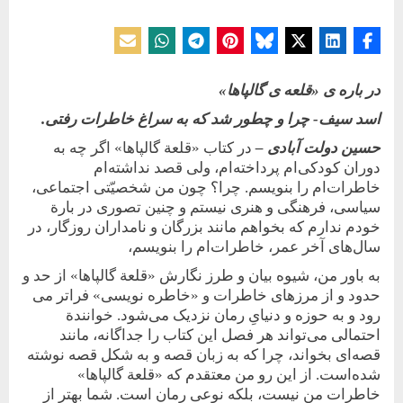
Posted
By
25 مارس 2021
حسین دولت‌آبادی
on
در باره ی «قلعه ی گالپاها»
اسد سیف- چرا و چطور شد که به سراغ خاطرات رفتی.
حسین دولت آبادی –
در کتاب «قلعة گالپاها» اگر چه به
دوران کودکی‌ام پرداخته‌ام، ولی قصد نداشته‌ام
خاطرات‌‌ام را بنویسم. چرا؟ چون من شخصیّتی اجتماعی،
سیاسی، فرهنگی و هنری نیستم و چنین تصوری در بارة
خودم ندارم که بخواهم مانند بزرگان و نامداران روزگار، در
سال‌های آخر عمر، خاطرات‌ام را بنویسم،
به باور من، شیوه بیان و طرز نگارش «قلعة گالپاها» از حد و
حدود و از مرزهای خاطرات و «خاطره نویسی» فراتر می
رود و به حوزه و دنیایِ رمان نزدیک می‌شود. خوانندة
احتمالی می‌تواند هر فصل این کتاب را جداگانه، مانند
قصه‌ای بخواند، چرا که به ‌زبان قصه و به شکل قصه نوشته
شده‌است. از این رو من معتقدم که «قلعة گالپاها»
خاطرات من نیست، بلکه نوعی رمان است. شما بهتر از