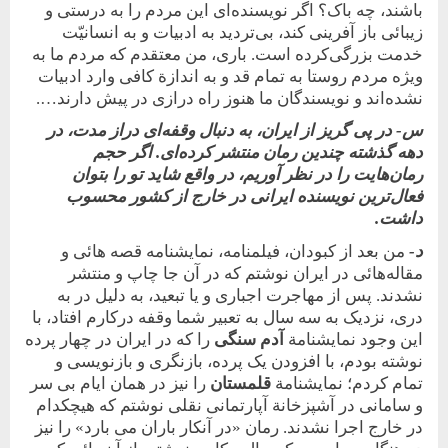
باشند، چه باک؟ اگر نویسنده‌ای این مردم را به درستی و
زیبائی باز آفرینی کند، بی‌تردید به ادبیات و به ‌انسانیّت
خدمت بزرگی‌کرده است. باری، من معتقدم که مردم ما به
‌ویژه مردم روستا به تمام قد و به اندازة کافی وارد ادبیات
نشده‌اند و نویسندگان ما هنوز راه درازی در پیش دارند….
س- در پی گریز از ایران، به دنبال وقفه‌ای دراز مدت، در
دهه گذشته چندین رمان منتشر کرده‌ای. اگر حجم
رمان‌هایت را در نظر آوریم، در واقع شاید تو را بتوان
فعال‌ترین نویسنده ایرانی در خارج از کشور محسوب
داشت.
د-
من بعد از کبودان، فیلمنامه، نمایشنامه قصه هائی و
مقاله‌هائی در ایران نوشتم که در آن جا چاپ و منتشر
نشدند. پس از مهاجرت اجباری و یا تبعید، به دلیل در به
دری، نزدیک به سه سال به تعبیر شما وقفه در‌کارم افتاد، با
این وجود نمایشنامة
آدم سنگی
را که در ایران در چهار پرده
نوشته بودم، با افزودن یک پرده، بازنگری و بازنویسی و
تمام کردم؛ نمایشنامة
قلمستان
را نیز در همان ایام بی سر
و سامانی در آشپزخانة آپارتمانی نقلی نوشتم که هیچکدام
در خارج اجرا نشدند. رمان «در آنکار باران می بارد» را نیز