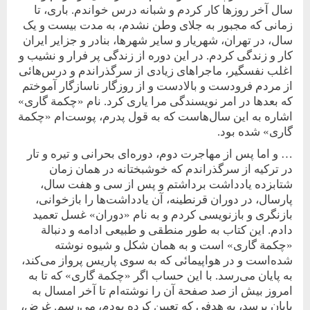
سال آخر روزها کار کردم و شبانه درس خواندم. باری، تا
زمانی که مجبور به جلای وطن نشدم، به مدت بیست و یک
سال، در تهران، شهریار و سایر شهرها، بنادر و جزایر ایران
کار و زندگی کردم. در این دوره از زندگی پر ‌فرار و نشیب و
اغلب نفسگیر، ماجراهای زیادی از سرگذراندم و درس‌هائی
از مردم فرودست و بالادست و از روزگار ناسازگار آموختم
که بعدها در امر نویسندگی مرا یاری کرد. نام «چکمة گاری»
اشاره به این سال‌هاست که به قول پدرم، پوست‌ام «چکمة
گاری» شده بود.
… و اما پس از مهاجرت دوم، دوره‌ای بحرانی و تیره و تار
در ترکیه از سرگذراندم که خوشبختانه در همان زمان
شتابزده یادداشت برداشتم و پس از سی و هفت سال،
پارسال، در دوران قرنطینه، آن یادداشت‌ها را بازخوانی،
بازنگری و بازنویسی کردم و به نام «دوران» غسل تعمید
دادم. این کتاب به طور منطقی و طبیعی ادامه و دنبالة
«چکمة گاری» است و به همان شکل و شیوه نوشته
شده‌است و در هواپیمائی که به سوی پاریس پرواز می‌کند،
به پایان می‌رسد. با این حساب اگر «چکمة گاری» که تا به
امروز بیش از صد صفحة آن را نوشته‌ام تا آخر امسال به
پایان برسد، به هدفی که تعیین کرده بودم، می‌رسم. غرض،