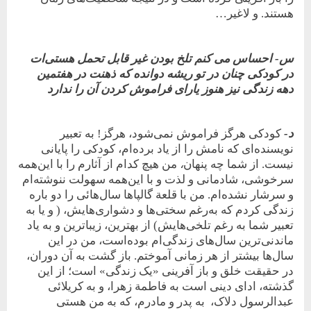
هستند. و لاغیر…
س- احساس می کنم تلخ بودن غیر
قابل تحمل هستی‌ات
در کودکی چنان در تو ریشه دوانده که ذهنت در
هفتمین
دهه زندگی نیز هنوز یارای فراموش کردن آن را ندارد
د-
کودکی هرگز فراموش نمی‌شود، هرگز! به تعبیر
نویسنده‌ای که نامش را از یاد برده‌ام، کودکی را پایانی
نیست. از شما چه پنهان
،
من هیچ کدام از آثارم را با این‌همه
سرخوشی، شادمانی و لذت و با این‌همه سهولت ننوشته‌ام
و سرشار نشده‌ام. من با قلعة گالپاها سال‌هائی را دو باره
زندگی کردم که به‌رغم سختی‌ها و دشواری‌هایش، ( و یا به
تعبیر شما به رغم تلخی‌هایش) از بهترین، زیباترین و به یاد
ماندنی‌ترین سال‌های زندگی‌ام بوده‌است، من در این
سال‌ها بیشتر از هر زمانی آموختم. باز گشت به آن دوران،
در حقیقت خلق و باز آفرینی «یک زندگی» است؛ از این
گذشته، ادای دینی است به فاطمة زهرا، و به‌ کریلائی
عبدالرسول دلاک، به پدر و مادرم، که به من هستی