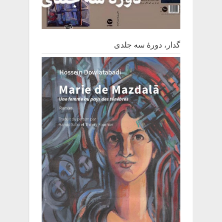
گدار، دورۀ سه جلدی