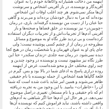
اینهمه من دخالت هشیارانه و‌آگاهانة خودم را به ‌عنوان
آفریدگار و نویسنده، در باز آفرینی اشخاص و سرنوشت
آن‌ها منکر نمی‌شوم. هر چند اغلب اوقات این اشخاص
بوده‌اند که مرا به دنبال خودشان برده‌اند و می‌برند و گاهی
حتا عنان را از دست منِ نویسنده گرفته‌اند. باری، در رمان
«چوبین‌در» نیز نویسنده در خلق فضاها و صحنه‌ها و باز
آفرینی آدم‌ها از تجربیات‌اش و از تجربیات دیگران استفاده
کرده‌است و بی تردید طرز نگاه او به موضوع و مسائل
مطروحه در رمان از از چشم کسی پوشیده نیست؛ ولی
جای پای او به عنوان قهرمان و یا شخصیّت رمان در هیچ کجا
دیده نمی‌شود. در رمان سه جلدی «زندان سکندر» حتا این
طرز نگاه نیز مشهود نیست و نویسنده در وجود چندین و
چند راوی مختلف حل و محو شده‌است. غرض از اینهمه
روده درازی پاسخ به ادعای شما در بالا بود و بس. گیرم در
قلعة گالپاها همة اشخاص، از جمله نویسنده با نام حقیقی
ظاهر می‌شوند و همین امر شاید باعث شده است که شما
آن را «خاطرات» بنامید. با این وجود من به تجربه دریافته
ام که نام حقیقی و یا نام مستعار، تغییری دراصل موضوع
نمی‌دهد، در هر حال این آدم‌ها حتا اگر شباهتی به آدم‌های
واقعی داشته باشند، نباید فراموش کنیم که نویسنده آن‌ها
را باز آفرینی کرده است و در نتیجه شخصیت‌های رمان