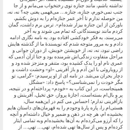
نداشته باشم، مانند جنازه توی رختخواب می‌مانم و از جا
جنب نمی‌خورم، جنازه، جنازه… می‌فهمی یعنی چه؟ نه، نه،
من حوصله ندارم تا آخر عمر جنازه‌ام را به‌‌ دوش بکشم،
باورکن از این جنازه بیزار شده‌ام». ترس برم داشت، گمان
کردم مانند نویسندگانی که تمام می شوند و به آخر
می‌رسند، به فکر خودکشی افتاده بود. به نامه نگاری ادامه
دادم و به مرور متوجه شدم که نویسندۀ ما از گذشته هایش
راضی نبود، نه، نه، از خویشتن خویش، از دوران جوانی و
مراحل متفاوت زندگی‌اش شرمنده بود و حتا ازآن آدمی که
عمری نام او را یدک کشیده بود، متنفر و منزجز شده ود و
از رویاروئی با این آدم و باز آفرینی «او» وحشت داشت و
دچار بحران می‌شد. در نامه ای از او پرسیدم: «گرامی، تو
مگر خودت را نمی‌شناسی؟» پاسخ داد: «مشگل
همینجاست، در این کتاب به «خودم» پرداخته‌ام و در نتیجه،
پر و بال‌ام بسته‌است، اجازۀ پرواز، حق تخیل، آفرینش و
باز‌آفرینی ندارم؛ احساس می کنم در این‌همه سال،
هستی‌ام را، پاره پارۀ وجودم را به قهرمان‌های داستان هایم
بخشیده ام، هر چه در ذهن و ضمیر و خیال داشته‌ام و آنچه
را که آرزو می‌کرده‌ام به آن‌ها بخشیده‌ام وبه تمامی ایثار
کرده‌ام و پس از سال‌ها تهی شده‌ام، تهی… تهی… از