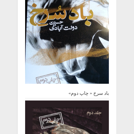
باد سرخ « چاپ دوم»