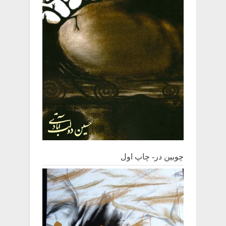
چوبین‌ در- چاپ اول