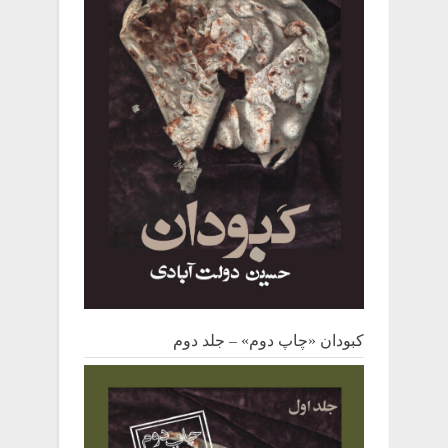
کبودان «چاپ دوم» – جلد دوم