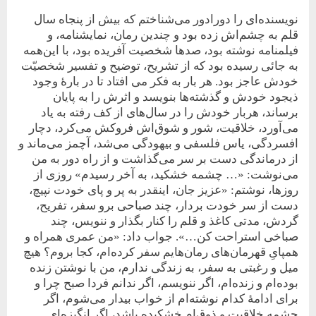
نویسنده‌ای را دورادور می‌شناختم که بیش از پنجاه سال
قلم به چشم‌اش زده بود و چندین رمان، نمایشنامه، و
فیلمنامه نوشته بود، صدها شخصیت آفریده بود، با این‌همه
به جائی رسیده بود که از تشریح، توضیح و تفسیر شخصیّت
خودش عاجز بود. هر بار به فکر می افتاد تا در بارۀ وجود
ذیجود خودش و گذشته‌ها بنویسد و اثرش را به پایان
برساند، هربار خودش را در سال‌های از کف رفته به یاد
می‌آورد، خلاقیت، شور و شوق‌اش فروکش می‌کرد، دچار
افسردگی، یاس فلسفی و بیهودگی می‌شد، آچمز
می‌ماند و
از درماندگی دست بر سر می‌گذاشت و از راه دور به من
می‌نوشت: «… چشمه خشکید، به آخر رسیدم» روزی از
روزها، نوشتم: «عزیز جان، اینقدر به پر و پای خودت نپیچ،
دست از سر خودت بردار، چند صباحی برو سفر، تفریح،
گردش، مدتی کاغذ و قلم را کنار بگذار و ننویس، چند
صباخی استراحت کن…». جواب داد: «من عمری همراه و
همپایِ قهرمان‌های رمان‌هایم سفر کرده‌ام، کجا بروم؟ هیچ
میل و رغبتی به سفر، به زندگی ندارم، من با نوشتن زنده
بوده‌ام و زنده‌ام، اگر ننویسم، اگر ندانم فردا صبح چرا و
برای ادامۀ کدام نوشته‌ام از خواب بیدار می‌شوم، اگر
چشمه خلاقیت و ذوق‌ام خشکیده باشد، اگر انگیزه‌ای‌