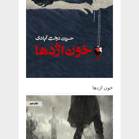
خون اژدها