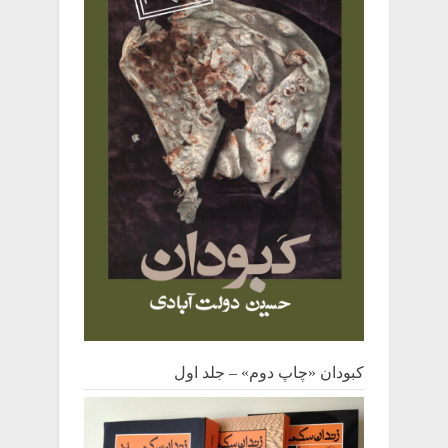
کبودان «چاپ دوم» – جلد اول