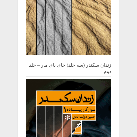
زندان سکندر (سه جلد) جای پای مار – جلد
دوم