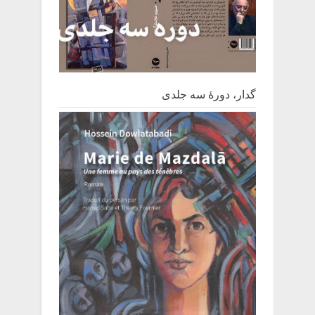
گدار، دورۀ سه جلدی