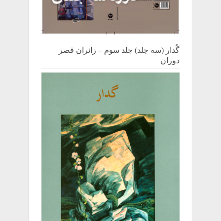
گُدار (سه جلد) جلد سوم – زائران قصر
دوران