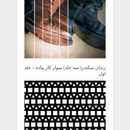
زندان سکندر( سه جلد) سوار کار پیاده – جلد
اول