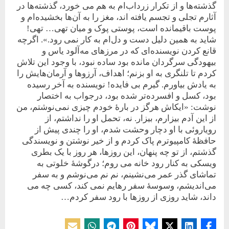
گذشته‌ها و از تکرار زرداب‌‌ام به هم می خورد، گذشته‌ها در
آثارم تجلی و تجسم یافته اند، مغز را به آن‌ها بخشیده‌ام و
پوست باقیمانده است، پوستی پوک و میان تهی… تهی!
شاید به همین دلیل دست و دل‌ام به کار نمی رود.». اگرچه
قانع کردن نویسنده‌ای که در مرزهای مه‌آلود یاس و
بیهودگی سرگردان مانده بود ساده نبود، با وجود این تلاش
کردم تا تلنگری به او بزنم؛ اهداف، آرزوها و آرمان‌هایش را
به یادش بیاورم. گیرم بی فایده! نویسنده به آخر رسیده
بود، کسل و افسرده‌تر شده بود، درجواب به اختصار
نوشت: «ایکاش هرگز در بارۀ خودم چیزی نمی‌نوشتم، من
از این آدم بیزارم، بیزار. نه، تحمل او را نداشتم، از
رویاروئی با او دچار وحشت ‌شدم، او را چندی پیش از
حافظۀ کامپیوترم پاک کردم و از خیر نوشتن و نویسندگی
گذشتم، از تو چه پنهان، این روزها، هر روز با یک بطری
ویسکی به کنار رود خانه می روم؛ درگوشۀ خلوتی به
تماشای گذر عمر می‌نشینم، نم نم می‌نوشم و به سفر
می‌اندیشم، وسوسۀ سفر رهایم نمی کند، کسی چه می
داند، شاید روزی از روزها با رود سفر کردم…