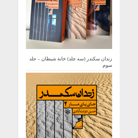
زندان سکندر (سه جلد) خانة شیطان – جلد
سوم