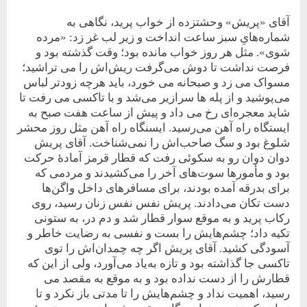
آقای «پریش» وحشتزده از خواب پرید، نگاهی به
شماره‌هایِ سبز ساعت انداخت و زیر لب غر زد: «مرده
شوی». مثل هر روز خواب مانده بود؛ وقت گذشته بود و
فرصت نداشت تا دوش می‌گرفت ریش‌اش را می تراشید؛
مسواک می زد و صبحانه می خورد، باید هرچه زودتر لباس
می‌پوشید و از پله ها سرازیر می‌شد و با تاکسی می رفت تا
شاید معجره‌ای رخ می داد و پیش از ساعت هفت صبح به
ایستگاه راه آهن می‌رسید. ایسنگاه راه آهن مثل روز محشر
شلوغ بود و سگ صاحب‌اش را نمی‌شناخت. آقای پریش
دوان دوان رو
به سکوئی رفت که قطار قرمز آمادۀ حرکت
بود و مأمورها سوت‌های آخر را می‌کشیدند و مردمی که
برای بدرقه آمده بودند، برای مسافرهای داخل واگن‌ها
دست تکان می‌دادند. پریش نفس نفس زنان رسید، روی
رکاب پرید و به موقع سوار قطار شد و دم در، به ستونی
تکیه داد؛ چشم‌هایش را بست و نفسی به رضایت خاطر و
آسودگی کشید. آقای پریش اگر چه چمدان‌اش را توی
تاکسی جا گذاشته بود و تازه به‌یاد می‌آورد، ولی از این که
قطارش را از دست نداده بود و به موقع به مقصد می
رسید، اهمیت نداد و چشم‌هایش را تا مدتی باز نکرد و تا