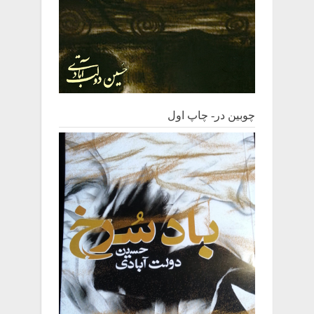
چوبین‌ در- چاپ اول