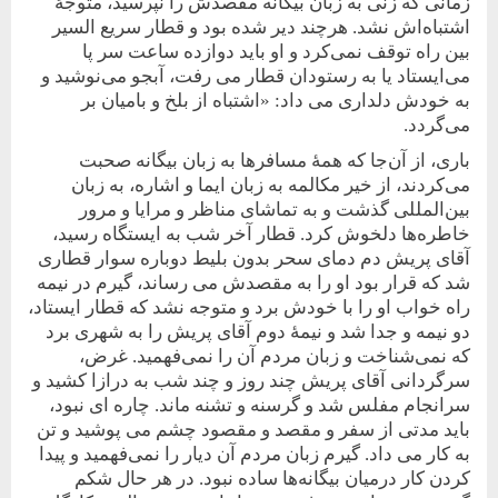
زمانی که زنی به زبان بیگانه مقصدش را نپرسید، متوجۀ
اشتباه‌اش نشد. هرچند دیر شده بود و قطار سریع السیر
بین راه توقف نمی‌کرد و او باید دوازده ساعت سر پا
می‌ایستاد یا به رستودان قطار می رفت، آبجو می‌نوشید و
به خودش دلداری می داد: «اشتباه از بلخ و بامیان بر
می‌گردد.
باری، از آن‌جا که همۀ مسافرها به زبان بیگانه صحبت
می‌کردند، از خیر مکالمه به زبان ایما و اشاره، به زبان
بین‌المللی گذشت و به تماشای مناظر و مرایا و مرور
خاطره‌ها دلخوش کرد. قطار آخر شب به ایستگاه رسید،
آقای پریش دم دمای سحر بدون بلیط دوباره سوار قطاری
شد که قرار بود او را به مقصدش می رساند، گیرم در نیمه
راه خواب او را با خودش برد و متوجه نشد که قطار ایستاد،
دو نیمه و جدا شد و نیمۀ دوم آقای پریش را به شهری برد
که نمی‌شناخت و زبان مردم آن را نمی‌فهمید. غرض،
سرگردانی آقای پریش چند روز و چند شب به درازا کشید و
سرانجام مفلس شد و گرسنه و تشنه ماند. چاره ای نبود،
باید مدتی از سفر و مقصد و مقصود چشم می پوشید و تن
به کار می داد. گیرم زبان مردم آن دیار را نمی‌فهمید و پیدا
کردن کار درمیان بیگانه‌ها ساده نبود. در هر حال شکم