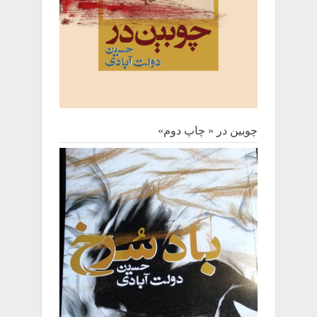
چوبین‌ در « چاپ دوم»