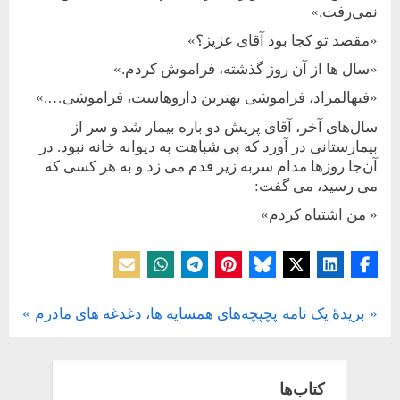
نمی‌رفت.»
«مقصد تو کجا بود آقای عزیز؟»
«سال ها از آن روز گذشته، فراموش کردم.»
«فبهالمراد، فراموشی بهترین داروهاست، فراموشی….»
سال‌های آخر، آقای پریش دو باره بیمار شد و سر از
بیمارستانی در آورد که بی شباهت به دیوانه خانه نبود. در
آن‌جا روزها مدام سربه زیر قدم می زد و به هر کسی که
می رسید، می گفت:
« من اشتیاه کردم»
دسته‌ بندی نشده
N
P
بریدۀ یک نامه
پچپچه‌های همسایه ها، دغدغه های مادرم
راهبری
e
r
x
e
نوشته
t
v
کتاب‌ها
P
i