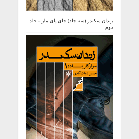
زندان سکندر (سه جلد) جای پای مار – جلد
دوم