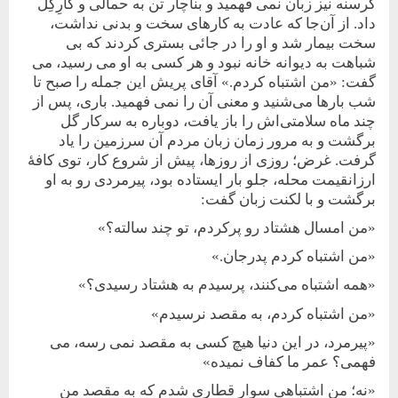
گرسنه نیز زبان نمی فهمید و بناچار تن به حمالی و کارِگِل
داد. از آن‌جا که عادت به کارهای سخت و بدنی نداشت،
سخت بیمار شد و او را در جائی بستری کردند که بی
شباهت به دیوانه خانه نبود و هر کسی به او می رسید، می
گفت: «من اشتباه کردم.» آقای پریش این جمله را صبح تا
شب بارها می‌شنید و معنی آن را نمی فهمید. باری، پس از
چند ماه سلامتی‌اش را باز یافت، دوباره به سرکار گل
برگشت و به مرور زمان زبان مردم آن سرزمین را یاد
گرفت. غرض؛ روزی از روزها، پیش از شروع کار، توی کافۀ
ارزانقیمت محله، جلو بار ایستاده بود، پیرمردی رو به او
برگشت و با لکنت زبان گفت:
«من امسال هشتاد رو پرکردم، تو چند سالته؟»
«من اشتباه کردم پدرجان.»
«همه اشتباه می‌کنند، پرسیدم به هشتاد رسیدی؟»
«من اشتباه کردم، به مقصد نرسیدم»
«پیرمرد، در این دنیا هیچ کسی به مقصد نمی رسه، می
فهمی؟ عمر ما کفاف نمیده»
«نه؛ من اشتباهی سوار قطاری شدم که به مقصد من