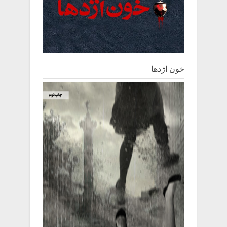
خون اژدها