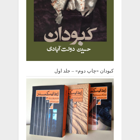
کبودان «چاپ دوم» – جلد اول