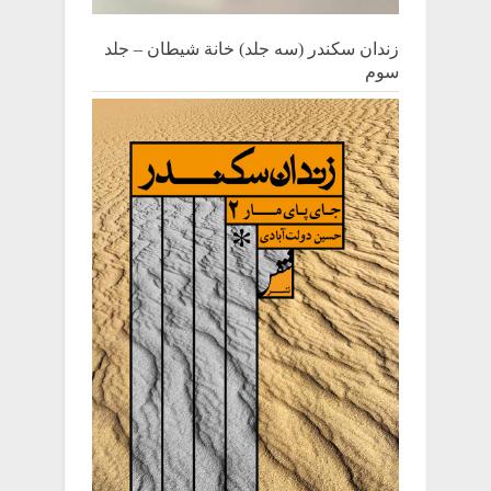
زندان سکندر (سه جلد) خانة شیطان – جلد
سوم