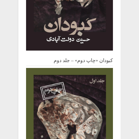
کبودان «چاپ دوم» – جلد دوم