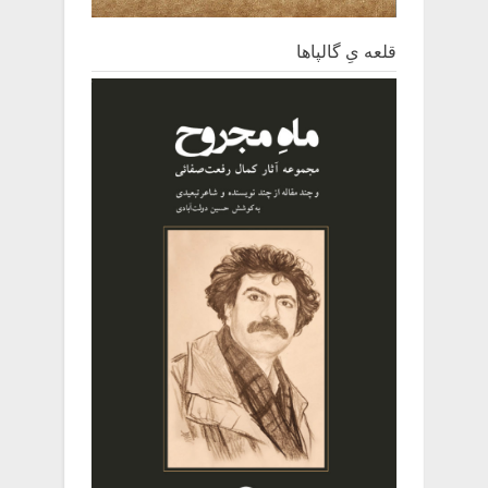
قلعه یِ ‌گالپاها