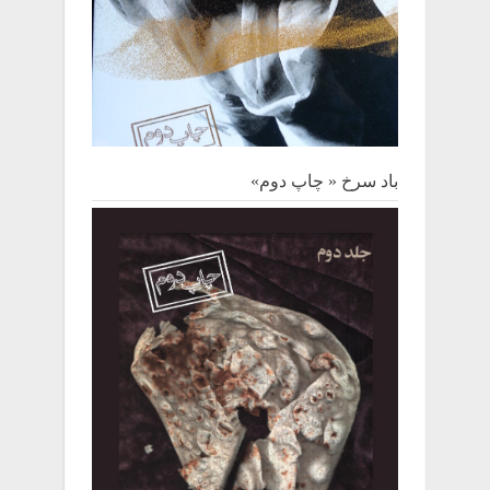
باد سرخ « چاپ دوم»