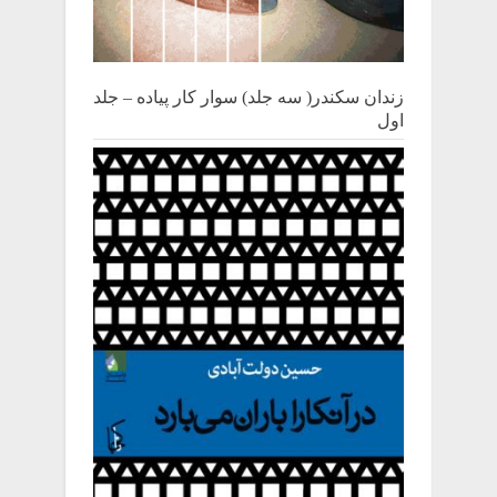
زندان سکندر( سه جلد) سوار کار پیاده – جلد
اول