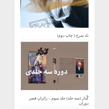
باد سرخ ( چاپ دوم)
گُدار (سه جلد) جلد سوم – زائران قصر
دوران