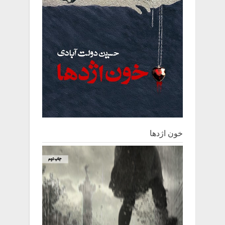
خون اژدها