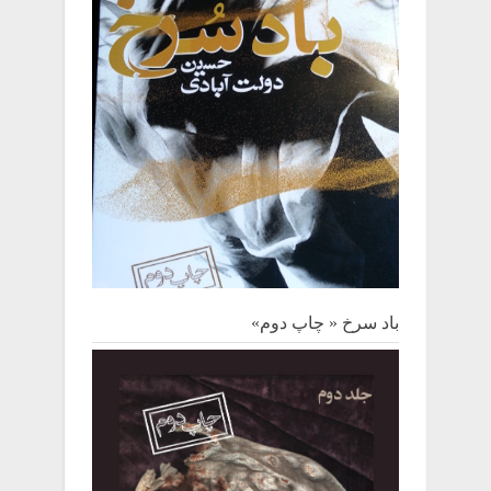
باد سرخ « چاپ دوم»