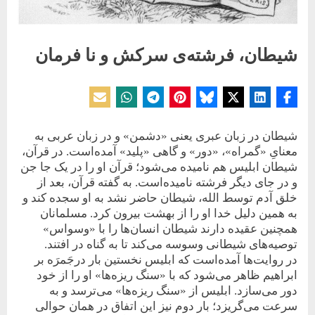
شیطان، فرشته‌ی سرکش و نا فرمان
Posted
By
28 جولای 2023
حسین دولت‌آبادی
on
شیطان در زبان عبری یعنی «دشمن» و در زبان عربی به
معنایِ «گمراه»، «دور» و گاهی «پلید» آمده‌است. در قرآن،
شیطان ابلیس هم نامیده می‌شود؛ قرآن او را در یک جا جن
و در جای دیگر فرشته نامیده‌است. به گفته قرآن، بعد از
خلق آدم توسط الله، شیطان حاضر نشد به او سجده کند و
به همین دلیل خدا او را از بهشت بیرون کرد. مسلمانان
همچنین عقیده دارند شیطان انسان‌ها را با «وسواس»
توصیه‌های شیطانی وسوسه می‌کند تا به گناه در افتند.
در روایت‌‌ها آمده‌است که ابلیس نخستین بار در‌جَمرَه بر
ابراهیم ظاهر می‌شود که با «سنگ ریزه‌ها» او را از خود
دور می‌سازد. ابلیس از «سنگ ریزه‌ها» می‌ترسد و به
سرعت می‌گریزد؛ بار دوم نیز این اتفاق در همان حوالی