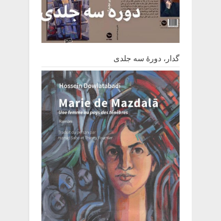
گدار، دورۀ سه جلدی