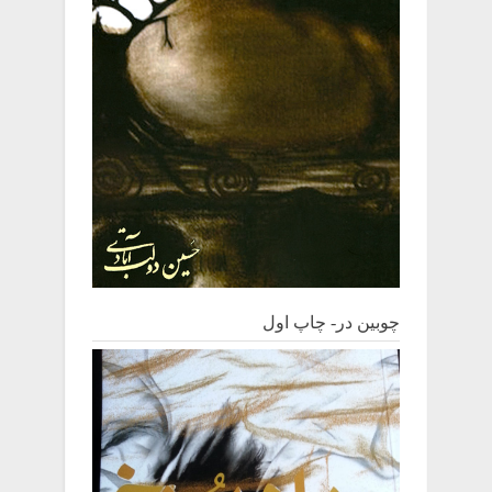
چوبین‌ در- چاپ اول