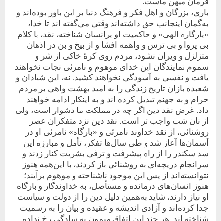
فرمان میهن ماست.
باری، بزرگان و اهل فکر و فرهنگ دنیا بر این باور بوده‌اند و
به‌گمان اینجانب حق داشته‌اند وقتی می‌گفته اند تا خدا،
«بارگاره الهی» و حاکمیت او برانسان شناخته، نقد، با کلام
بی پروا و بی ترس و واهمه افشا و از بیخ و بن در اذهان
متزلزل و ویران نشود، مردم روی کرۀ خاکی از شر و
سموم نمایندگان این خدای موهوم و نامرئی نجات نخواهند
یافت و نفسی به آسودگی نخواهند کشید. نه، این شیادان و
شعبده بازان تاریح زندگی را به امید بهشت واهی بر مردم
حرام و به جهنم تبدیل کرده اند و به اینکار ادامه خواهند
داد. غرض نقد دین اگر چه در مملکت ما دشوار است، ولی
از نان شب واجب تر است. نقد دین نزد متفکران عصر
روشنائی، از نقد خداوند نامرئی و «بارگاه» نامرئی او در
آسمان‌ها آعاز شد و طی سال‌ها تفکر، تأمل و مبارزه این
سد سکندر را از راه پیشرفت و ترفی بشریت کنار زدند و
سرانجام دریچه‌ای به روشنائی باز کردئد، با این‌همه‌ هنوز
نتوانسته‌اند از پس این موجود ناشناحته و موهوم برآیند؛
هنوز انسان‌های درمانده و مستأصل، به خداوندگار و بارگاه
او نیاز دارند، شاید به‌همین دلیل دین را از دولت و سیاست
جدا کرده‌اند و آزادی اندیشه و عقیده و بیان را به رسمیت
شناخته اند. هر چند این اتفاق میمون به سادگی رخ نداده