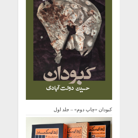
کبودان «چاپ دوم» – جلد اول