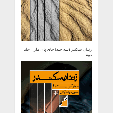
زندان سکندر (سه جلد) جای پای مار – جلد
دوم