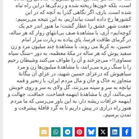
است، بلکه خون‌ها ریخته شده و زندگی‌ها دراین راه تباه
شده‌ است. باری، اگر نگاهی گذرا به آنچه که در این
کشورها رخ داده است بیاندازیم، به این نتیجه می‌رسیم:
«هفت شهر عشق را عطار گشت/ ما هنوز اندر خم یک
کوچه‌ایم» آری، با مشاهدۀ صف بی‌انتهایِ زوار که هر ساله،
در گرمای طاقت فرسا، پایِ پیاده به زیارت مزار امام
حسین، به کربلا می روند، با مشاهدۀ چند میلیون مرد و زن
سفید پوش که هر ساله در مکۀ معظمه، به دور «سنگ سیاه
سماوی!!» می‌چرخند و آن را طواف می‌کنند و‌شیطان رجیم
را با سنگ ریزه می‌رانند، با مشاهدۀ میلیون‌ها زن و مرد
سیاهپوش که در‌عزای حسین شهید، در عزایِ آن بیگانۀ
متجاوز به خاک و جان و مال مردم ایران، با زنحیر و قمه
تپانچه به ‌سر و سینه می‌زنند، گل و‌لای به سر و روی خویش
می‌مالند، آری با مشاهدۀ اینهمه فضاحت، حماقت، جهالت و
اینهمه خرافات ریشه دار، به این باور می‌رسی که ما مردم
هنوز راه درازی در پیش داریم تا به گرد قافلۀ پیشرفت و
تمدن برسیم..