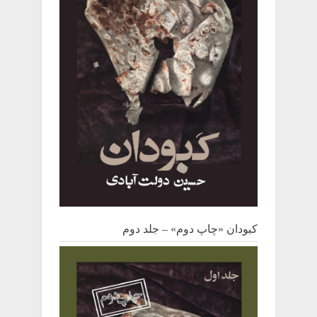
کبودان «چاپ دوم» – جلد دوم