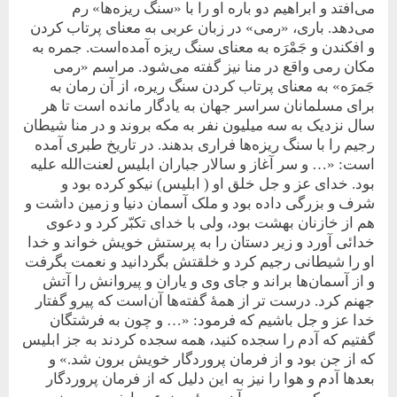
می‌افتد و ابراهیم دو باره او را با «سنگ ریزه‌ها» رم
می‌دهد. باری، «رمی» در زبان عربی به معنای پرتاب کردن
و افکندن‌ و جَمْرَه به ‌معنای سنگ ریزه آمده‌است. جمره به
مکان رمی واقع در منا نیز گفته می‌شود. مراسم «رمی
جَمرَه» به معنای پرتاب کردن سنگ ریره، از آن رمان به
برای مسلمانان سراسر جهان به یادگار مانده است تا هر
سال نزدیک به سه میلیون نفر به مکه بروند و در منا شیطان
رجیم را با سنگ ریزه‌ها فراری بدهند. در تاریخ طبری آمده
است: «… و سر آغاز و سالار جباران ابلیس لعنت‌الله علیه
بود. خدای عز و جل خلق او ( ابلیس) نیکو کرده بود و
شرف و بزرگی داده بود و ملک آسمان دنیا و زمین داشت و
هم از خازنان بهشت بود، ولی با خدای تکبّر کرد و دعوی
خدائی آورد و زیر دستان را به پرستش خویش خواند و خدا
او را شیطانی رجیم کرد و خلقتش بگردانید و نعمت بگرفت
و از آسمان‌ها براند و جای وی و یاران و پیروانش را آتش
جهنم کرد. درست تر از همۀ گفته‌ها آن‌است که پیرو گفتار
خدا عز و جل باشیم که فرمود: «… و چون به فرشتگان
گفتیم که آدم را سجده کنید، همه سجده کردند به جز ابلیس
که از جن بود و از فرمان پروردگار خویش برون شد.» و
بعدها آدم و هوا را نیز به این دلیل که از فرمان پروردگار