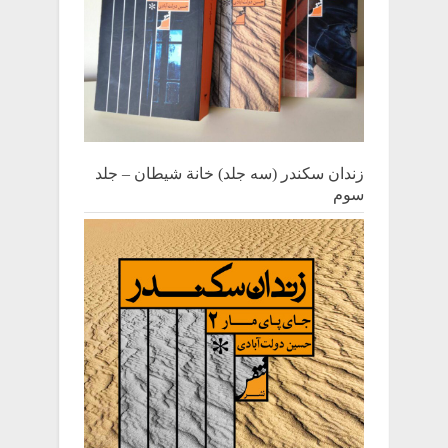
زندان سکندر (سه جلد) خانة شیطان – جلد
سوم