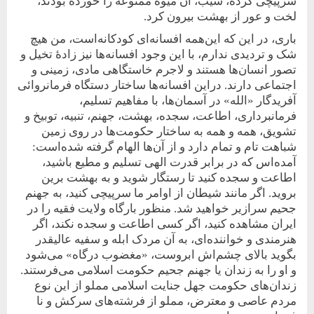
سرپیچی کرده، سیب، آن میوۀ ممنوعه را خورده بودند،
لخت و عور از بهشت بیرون کرد.
باری، در این که این‌همه افسانه‌ای کودکانه‌است، من هیچ
شک و تردیدی ندارم، با این وجود افسانه‌ها نیز زادۀ تخیل و
تصور انسان‌ها هستند و لاجرم خاستگاهی مادی، زمینی و
اجتماعی دارند. در‌این افسانه‌ها ساختار دستگاه فرمانروائی
آفریدگار «الله» در آسمان‌ها، با مفاهیم تسلیم،
فرمانبرداری، اطاعت، سجده، بهشت، جهنم، تنبیه، توبیخ و
تشویق، همه و همه به ساختار حکومت‌‌ها در روی زمین
شباهت تام و تمام دارد و از آن‌ها الهام گرفته شده‌‌است:
آمده‌اس که در برابر قدرت الهی تسلیم و مطیع باشید،
اطاعت و سجده کنید تا رستگار شوید و به بهشت برین
بروید. اگر مانند شیطان از اوامر ما سرپیچی کنید، به جهنم
جحیم سرازیر خواهید شد. منظور بارگاه ولایت فقیه را در
ایران مشاهده کنید، اگر کسی اطاعت و سجده نکند، اگر
هنرمندی و خواننده‌ای، به آن مردک ابله و سفیه عالیقدر
بگوید بالای چشم‌اش ابروست، «مغضوب درگاه» می‌شود
و او را به زندان یا جهنم جحیم حکومت اسلامی می‌فرستند.
زندان‌های حکومت جهل جنایت اسلامی مملو از این نوع
مردم عاصی و معترض‌، مملو از فرشته‌های سرکش و نا