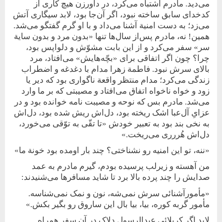
می‌دید. مادرم اشتباه می‌کرد، در داورزن هیچ کاری از
کدخدای سابق ساخته نبود، اگر آن‌جا بود، لابد سیگاری آتش
می‌زد؛ به دست امنیة آشنا می‌داد و با او گرم گفتگو می‌شد.
همین! نه، مادرم پس‌از سال‌ها تنها «بدون مرد و بدون سایة
‌سر» سفر می‌کرد و از این بابت مشوّش و دلواپس بود،
چرا؟ چون اگر اتفاقی برای «بچّه‌هایش» می‌افتاد، مرد
بالای سرش نبود. فاطمة زهرا مدام با دغدغه و اضطراب
زندگی می‌کرد؛ مدام منتظر واقعة ناگواری بود که دیر ‌یا
زود و خواه ناخواه اتفاق می‌افتاد و مصیبتی که بر ما وارد
می‌شد. مادرم بس که نوحه و مصیبت نامه خوانده بود و در
عزایِ آل‌عبا اشک ریخته بود، دل‌اش ریش شده بود، دل‌اش
به نخی بند بود به تعبیر خودش «تا تقّی به توّقی می‌خورد،
دل‌اش هُررری می‌ریخت.»
«ننه، تو این امنیه رو نشناختی؟ چند بار اومده بود خونة ما»
من آهسته و زیر‌لب پرسیده بودم، گیرم مادرم به ‌عمد
صدایش را چند پرده بالا برد تا شاید مسافرها می‌شنیدند:
«مأمورآشنائی سرش نمی‌شه، نون و نمک نمی‌شناسه.
مأمور گربه کوره، بیا، بیا بال این ساروق رو بگیر بکش.»
لابد اگر کربلائی عبدالرسول دلاک در آن سفر همراه