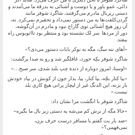
دائی، عمو یاور و یا دوست و آشنائی به ‌بدرقة ما می‌آمدند و
دستی زیر‌بال مادرم می‌گرفتند، شاگرد شوفر مانند
گردن‌کلفت‌ها به من دستور نمی‌داد و تحقیرم نمی‌کرد. نه،
آن روز هیچ آشنائی توی گاراج نبود و مادرم در آن‌‌گوشه،
دور از مردها سر لک نشسته بود و منتظر بود تااتوبوس راه
بیفتد.
«آهای ننه سگ، مگه به نوکر بابات دستور می‌دی؟»
شاگرد شوفر یکِه خورد، غافلگیر شد و رو به صدا برگشت:
«اوستا، امروز دوباره از دندة چپ بلند شدی، سر صبح…»
«بیا کنار بچّه، بیا کنار، بیا، بذار جون از کونش در بیاد خودش
بار بزنه، این الدنگ غیر از لیچار پرانی هیچ کاری بلد
نیست.»
شاگرد شوفر با انگشت مرا نشان داد:
«حالا مگه از برش کم می‌شه یه دستی زیر بال ما بگیره»
«صد بار بت گفتم با مسافر درست حرف بزن،
نمی‌فهمی؟»