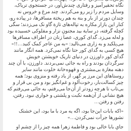
نگاه تحقیرآمیز و رفتاری چندش‌آور، در جستجوی تریاک،
وسایل مردم را زیر رو می‌کردند. چند مرغ و خروس نه
چندان دورتر از بار و بنة به هم ریختة مسافرها، در پیاده رو،
کنار این بازار مکاره به تپاله‌های تازة گاو نک می‌زدند؛ سگی
کچله گرفته، در سایة بید مجنونِ نزار و مفلوکی خسبیده بود
و له‌له می‌زد. گدای کوری، عصا زنان در اطراف مسافرها
می‌پلکید و به زاری می‌نالید: «به من عاجر کمک کنید…!!»
هیچ کسی به گدای کور حتا نگاه نمی‌کرد. همه انگار مانند
گدای کور داورزن در دنیای تاریک خویشتن خویش
سرگردان بودند و راه به جائی نمی‌بردند. داورزن، با آن چند
دهنه مغازة بی‌مشتری و قهوه‌خانة خلوت مانند سایر
روستاهای این مرز پر گهر، از یاد رفته و منزوی بود؛ همه
چیز کسالت‌بار، رخوت‌آلود و غم‌انگیز بود و من بی قرار و
بی‌تاب تا هرچه زودتر از آن‌جا می‌رفتم، به جائی می‌رفتم که
هیچ نشانی از آن‌همه نکبت و پلشتی و خواری نبود. رفتن،
رفتن و رفتن…
«اکه بابات این‌جا بود، اگه یه مرد با ما بود، این خشتک
نشورها جرأت نمی‌کردن…»
جایِ بابا خالی بود و فاطمة زهرا همه چیز را از چشم او