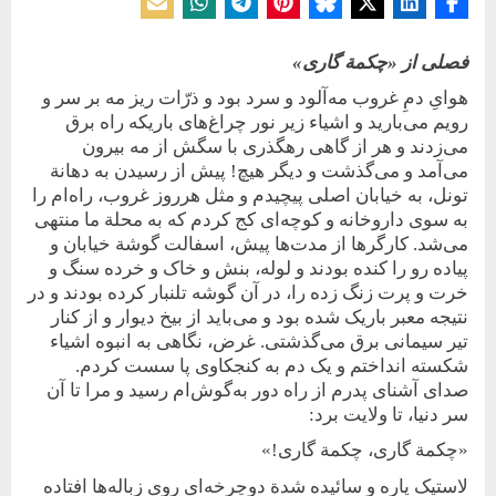
فصلی از «چکمة گاری»
هوایِ دمِ غروب مه‌آلود و سرد بود و ذرّات ریز مه بر سر و
رویم می‌بارید و اشیاء زیر نور چراغ‌های باریکه راه برق
می‌زدند و هر از گاهی رهگذری با سگش از مه بیرون
می‌آمد و می‌گذشت و دیگر هیچ! پیش از رسیدن به دهانة
تونل، به خیابان اصلی پیچیدم و مثل هر‌روز غروب، راه‌ام را
به سوی داروخانه و کوچه‌ای کج کردم که به محلة ما منتهی
می‌شد. کارگرها از مدت‌ها پیش، اسفالت گوشة خیابان و
پیاده رو را کنده بودند و لوله، بنش و خاک و خرده سنگ و
خرت و پرت زنگ زده را، در ‌آن گوشه تلنبار کرده بودند و در
نتیجه معبر باریک شده بود و می‌باید از بیخ دیوار و از کنار
تیر ‌سیمانی برق می‌گذشتی. غرض، نگاهی‌‌‌ به‌ انبوه ‌اشیاء
شکسته انداختم و یک‌ دم به کنجکاوی پا سست کردم.
صدای آشنای پدرم از راه دور به‌‌گوش‌ام رسید و مرا تا آن
سر دنیا، تا ولایت برد:
«چکمة گاری، چکمة گاری!»
لاستیک پاره و سائیده شدة دو‌چرخه‌ای روی زباله‌ها افتاده