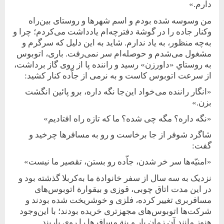
دارم.»
من وسوسه شده بودم و اسم شهرها و روستای بین‌راه
و‌کنار جاده را در گوشة دفترچه‌ام یادداشت می‌کردم؛ چرا و
به‌چه منظور، به یاد ندارم. شاید به این دلیل که سر‌گرم و
مشغول می‌شدم و حوصله‌ام سر نمی‌رفت. باری، اتوبوس
به روستایِ «داورزن» رسید و راننده پا از روی گاز برداشت،
از سرعت‌ اتوبوس کاست و به نرمی از جاّده کنار کشید:
«انگار راننده می‌خواد این‌جا نگه ‌داره، برو پائین انگشت
بزن.»
«نگه داره؟ مگه چی شده؟ ما که تازه راه افتادیم»
شاگرد شوفر از جا برخاست و رو به مسافرها چرخید و
گفت:
«امنیّه‌ها سر خر شدن، جاّده رو بستن، تقصیر ما نیست»
نزدیک به سه سال از سفر خانوادة ما به‌کربلا گذشته بود و
در این مدت اتاق چوبی، قوزی و بیقوارة اتوبوس‌های
مسافربری تغییر کرده، فلزی و خوشریخت شده بودند و
‌‌شرکت‌ها اتوبوس‌های مجهزتری‌ خریده‌ بودند؛ با این‌‌وجود
هنوز مانند آن زمان بار و بنة مسافرها را روی باربند