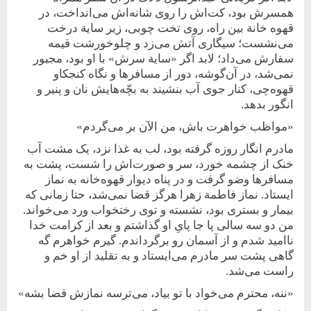
همسرش بود، کت‌اش را روی شانه‌اش می‌انداخت، در
قهوه‌ خانة بین راه، روی تخت چوبی، زیر سایة درخت
می‌نشست؛ سیگاری آتش می‌زد و چلوخورشت قیمه
سفارش می‌داد؛ لابد اگر «سایة سرش» با او بود، مجبور
نمی‌شد، در آن‌گوشه، دور از مسافرها و نگاه کنجکاو
قهوه‌چی، کنار‌ جوی آب بنشیند به بچّه‌هایش نان و پنیر و
انگور بدهد.
«مواظب خواهرت باش، من الآن بر می‌گردم»
مادرم انگار روزه گرفته بود، لب به غذا نزد، یک مشت آب
خنک از چشمه خورد، سر و صورت‌اش را شست، پشت به
مسافرها وضو گرفت و در پناه دیوار قهوه‌خانه به نماز
ایستاد. نماز فاطمة زهرا هرگز قضا نمی‌شد، حتا زمانی که
بیمار و بستری بود، نشسته و توی رختخواب ورد می‌خواند.
من دو سه سالی پا جا پایِ او گذاشتم و بعد از کرامت خدا
نا‌امید شدم و از آسمان رو برگرداندم. گیرم خواهرم گه
گاهی پشت سر مادرم می‌ایستاد و به تقلید از او خم و
راست می‌شد.
«ننه، محترم می‌خواد با تو بیاد، می‌ترسه نمازش قضا بشه»