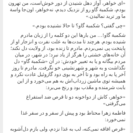
«ای خواهر، آواز دهل شنیدن از دور خوش‌‌است، من تهرون
بودم، شکمبة گاو رو از نزدیک دیدم، نه‌خواهر، اون‌جا واسة
ما ور ترید نمالیدن.»
«چی گفتی؟ شکمبة گاو؟ تا حالا نشنیده بودم.»
شکمبة گاو!… من بارها این دو کلمه را از زبان مادرم
شنیده بودم. هر‌چند تا مدت‌ها به علت نفرت و انزجار او از
پایتخت پی نمی‌‌بردم. مادرم تا زنده بود، از ولایت‌ دل نکند؛
آن خانه‌های خشتی‌ را هرگز از یاد نبرد؛ در شهر، در میان
مردم بیگانه و یا به تعبیر خودش: در آن «شکمبة گاو» دل
نگذاشت و به شهر و شهر‌نشینی خو نگرفت. مادرم تا روز
آخر پا به ‌راه بود و تا آخر به بوی دود گازوئیل عادت نکرد و
همیشه توی ماشین زرداب‌اش به هم می‌خورد و از این
بابت شرمنده و معّذب بود و رنج می‌برد:
«خواهر، کاش از دواخونه دو تا قرص ضد استفراغ
می‌گرفتی»
فاطمة زهرا محتاط بود و پیش از سفر و در سفر غذا
نمی‌خورد:
«قرص افاقه نمی‌کنه، لب به غذا نزدم، ولی بازم دل‌آشوبه