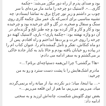
بود و صدای پدرم از راه دور مکرّر می‌شد: «چکمة
گاری…». لاستیک دو چرخه را مانند مار مرده‌ای با سر
چوب بر داشتم و زیر نور چراغ برق به تماشا ایستادم: چه
تشبیه مناسبی برای آدمی‌‌‌که یک عمر مثل چکمة گاری روی
سنگ و سفال و صخره، در گل و لای چرخیده بود و چرخیده
بود و کار و کار و کار کرده بود و چه طنز تلخ و گزنده‌ای در
آن دو واژه نهفته بود: «چکمة پاری!» باری، لاستیک کهنة دو
چرخه را روی خرت و پرت‌ها انداختم و راه افتادم. پس از
دو ماه کنکاش، تفکر و تأمل گمشده‌ام را، عنوان کتاب ام را
در پیاده رو خیابان یافته بودم و حالا باید به کنار جادة خاکی
بر می‌گشتم و به سفر ادامه می دادم:
«ها؟ برگشتی؟ چرا این‌همه دستپاچه‌ای برهّ‌م؟…»
مادرم اشک‌هایش را با پشت دست سترد و رو به من
چرخید:
«… بیا اینجا، میاد؛ دیر نکرده، بیا، از میانة راه بر‌نمی‌گرده،
میاد، می‌ریم، می‌ریم، ما هم از این قلعه می‌ریم…»
بغض توی گلویش شکست، چانه‌اش لرزید و به سختی
ادامه داد: