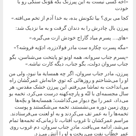
«آخه کسی نیست به این پیرزنک بگه هَوَنگ سنگی رو با
خودت
کجا می بری؟ بیا تکونش بده، به خدا آدم از تخم می‌افته.»
پیرزن بال چادرش را به دندان گرفت و به ما نزدیک شد:
«های‌… پسرم میاد گاراج خودش ازت می‌گیره،»
«مگه پسرت چکاره ست مادر فولادزره، ادوّیه فروشه؟»
«پسرم جناب سروانه، همه اونو تو پایتخت می‌شناسن، بگو
جناب سروان دولت، بگو جناب، دیگه کارت نباشه.»
پیرزن، مادر جناب سروان، اگر چه همسایة ما نبود، ولی من
او را می‌شناختم و روزهائی که تویِ خانه‌اش عمرکُشان راه
می‌انداخت به تماشا می‌رفتم. این پیرزن خشک مقدس، هر
سال مجسمه‌ای با لتّه و پارچه‌کهنه درست می‌کرد، تخمه بو
می‌داد، عمر را بیخ دیوار می‌گذاشت؛ همسایه‌ها و بچّه‌ها
روی زمین دوره می‌نشستند، تخمه می‌شکستند و پوست
تخمه‌ها را به عمر تف می‌کردند و به او لعنت می‌فرستادند‌.
مراسم عمرکشان تا غروب آفتاب، تا زمانی‌که تخمه‌ها تمام
می‌شد، ادامه می‌یافت. مادرِ جناب سروان، دم غروب روی
عمر خطّاب نفت می‌ریخت و او را آتش می‌زد.