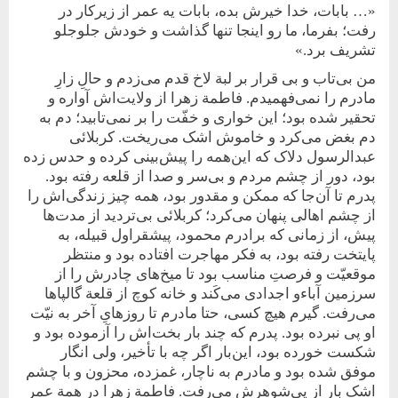
«… بابات، خدا خیرش بده، بابات یه عمر از زیر‌کار در
رفت؛ بفرما، ما رو اینجا تنها گذاشت و خودش جلو‌جلو
تشریف برد.»
من بی‌تاب و بی قرار بر لبة لاخ قدم می‌زدم و حالِ زارِ
مادرم را نمی‌فهمیدم. فاطمة زهرا از ولایت‌اش آواره و
تحقیر شده بود؛ این خواری و خفّت را بر نمی‌تابید؛ دم به
دم بغض می‌کرد و خاموش اشک می‌ریخت. کربلائی
عبدالرسول دلاک که این‌همه را پیش‌‌بینی کرده و حدس زده
بود، دور از چشم مردم و بی‌سر و صدا از قلعه رفته بود.
پدرم تا آن‌جا که ممکن و مقدور بود، همه چیز زندگی‌اش را
از چشم اهالی پنهان می‌کرد؛ کربلائی بی‌تردید از مدت‌ها
پیش، از زمانی که برادرم محمود، پیشقراول قبیله، به
پایتخت رفته بود، به‌ فکر مهاجرت افتاده بود و منتظر
موقعیّت و فرصتِ مناسب بود تا میخ‌های چادرش را از
سرزمین آباء‌و اجدادی می‌کَند و خانه کوچ از قلعة گالپاها
می‌رفت. گیرم هیچ‌ کسی، حتا مادرم تا روزهایِ آخر به نیّت
او پی نبرده بود. پدرم که چند بار بخت‌اش را آزموده بود و
شکست خورده بود، این‌بار اگر چه با تأخیر، ولی انگار
موفق شده بود و مادرم به ناچار، غمزده، محزون و با چشم
اشک بار از پی‌شوهرش می‌رفت. فاطمة زهرا در همة عمر