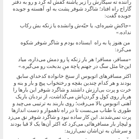
راننده ته سیگارش را زیر پاشنة کفش له کرد و رو به دفتر
گاراج راه افتاد؛ شاگرد شوفر پشت به او، آهسته و جویده
جویده گفت:
«جاکشِ شیره‌ای، یا حبّه‌ش وانشده یا زنکه بش رکاب
نداده.»
من هنوز پا به راه ایستاده بودم و شاگر شوفر شکوه
می‌کرد:
«مسافر، مسافر! هر بار زنکه پا رو دمش می‌ذاره، میاد
این‌جا مثل سگ در جهنم پاچة منِ بدبخت رو می‌گیره.»
اکثر مسافرهای اتوبوس از سنخ خانوادة کدخدایِ سابق
بودند و هر کدام چندین بقچه و رختخواب پیچ و بار و بنه و
خرت و پرت بی‌ارزش داشتند و شاگرد شوفر این بارها را
هربار روی کول و گردن‌اش می‌گذاشت، از نردبان باریک
آهنی اتوبوس بالا می‌رفت؛ روی باربند به ترتیبی می‌چید و
طوری با طناب می‌بست تا در راه ناهموار و دست اندازها
پرت نمی‌شدند. این کار ساده نبود و شاگرد شوفر نق می‌زد
و لیچار بار مسافرهائی می‌کرد که اکثر آن‌ها یک لا قبا بودند
و سرشان به تن‌اشان نمی‌ارزید: