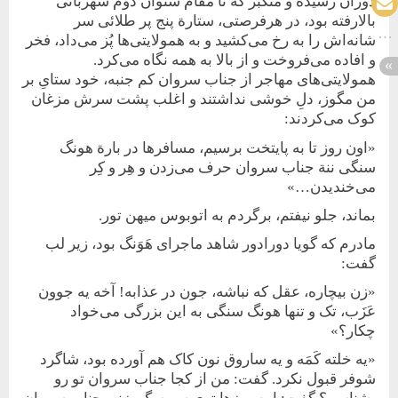
دوران رسیده و متکبر که تا مقام ستوان دوم شهربانی
بالا‌رفته بود، در هرفرصتی، ستارة پنج پر طلائی سر
شانه‌اش را به رخ می‌کشید و به همولایتی‌ها پُز می‌داد، فخر
و افاده می‌فروخت و از بالا به همه نگاه می‌کرد.
همولایتی‌های مهاجر از جناب سروان کم جنبه، خود ستایِ بر
من مگوز، دلِ خوشی نداشتند و اغلب پشت سرش مزغان
کوک می‌کردند:
«اون روز تا به ‌پایتخت برسیم، مسافرها در بارة هونگ
سنگی ننة جناب سروان حرف می‌زدن و هِر و کِر
می‌خندیدن…»
بماند، جلو نیفتم، برگردم به اتوبوس میهن تور.
مادرم که گویا دورادور شاهد ماجرای هَوَنگ بود، زیر لب
گفت:
«زن بیچاره، عقل که نباشه، جون در عذابه! آخه یه جوون
عَزَب، تک و تنها هونگ سنگی به این بزرگی می‌خواد
چکار؟»
«یه خلته کَمَه و یه ساروق نون کاک هم آورده بود، شاگرد
شوفر قبول نکرد. گفت: من‌ از کجا جناب سروان تو رو