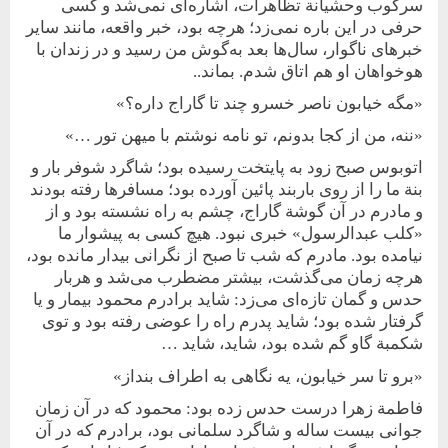
سرکوب وحشیانة تظاهرات، اشاره‌ای نمی‌شد و کسی
حرفی در این باره نمی‌زد؛ هر‌چه بود، خبر واقعه، مانند سایر
خبرهای ناگوار، سال‌ها بعد به‌گوش من رسید و در زندان با
هوخواهان او هم اتاق شدم. بماند..
«مگه خیابون ناصر خسرو چند تا گاراج داره؟»
«ننه، من از کجا بدونم، تو نامه نوشتم با میهن تور …»
اتوبوس صبح زود به پایتخت رسیده بود؛ شاگرد شوفر بار و
بنة ما را از روی باربند پائین آورده بود؛ مسافرها رفته بودند
و مادرم در آن گوشة گاراج، چشم به راه نشسته بود و از
«کلب عبدالرسول» خبری نبود. هیچ کسی به پیشوار ما
نیامده بود. مادرم که شب تا صبح از نگرانی بیدار مانده بود،
هر‌‌چه زمان می‌گذشت، بیشتر مضطرب می‌شد و هربار
حدس و گمان تازه‌ای می‌زد: شاید برادرم محمود بیمار و یا
گرفتار شده بود؛ شاید پدرم راه را عوضی رفته بود و توی
شکمبة گاو گم شده بود، شاید، شاید …
«برو تا سر خیابون، یه نگاهی به اطراف بنداز»
فاطمة زهرا درست حدس زده بود: محمود که در آن زمان
جوانی بیست ساله و شاگرد سلمانی بود، برادرم که در ‌آن