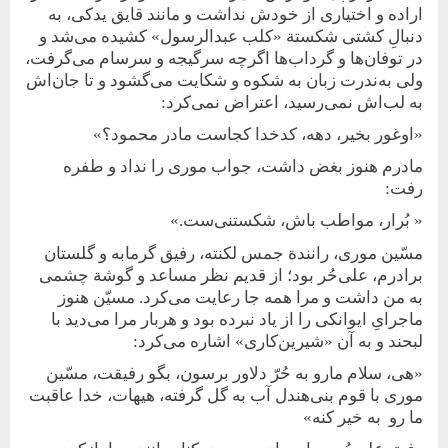
اراده و اختیاری از خودش نداشت و مانند قایق یدکی، به
دنبالِ کشتی شکستة «کلب عبدالرسول» کشیده می‌شد و
در توفان‌ها و گرداب‌ها اگرچه سرگیجه و سرسام می‌گرفت،
ولی به‌ندرت زبان به شکوه و شکایت می‌گشود و تا جان‌اش
به لب‌اش نمی‌رسید، اعتراض نمی‌کرد:
«اوغور بخیر، دهه، کدخدا کجاست مادر محمود؟»
مادرم هنوز بغض داشت، جواب موری را نداد و طفره
رفت:
« بُرار، مواطب باش، شکستنی‌ست.»
مسّین موری، رانندة جمس لکنته، رفیق گرمابه و گلستان
برادرم، علی‌حُر بود؛ از قدیم نظر مساعد و گوشة چشمی
به‌ من داشت و مرا همه جا رعایت می‌کرد. مسیّن هنوز
ماجرایِ ایوانکی را از یاد نبرده بود و هربار مرا می‌دید با
لبحند و به آن «شیرین‌کاری» اشاره می‌کرد:
«هی، سلام مارو به حُرّ دلاور برسون، بگو رفیقت، مسّین
موری با قوم بنی‌هندل آب به گل گرفته، هیهات، خدا عاقبت
ما رو به خیر کنه»