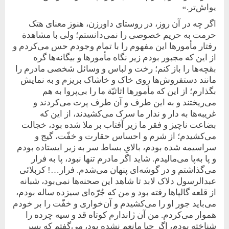
یواش‌تر.»
اگر چه در آن روز، در روستای داورزن، هنوز معنای هتک
حرمت به حریم خصوصی را نمی‌‌دانستم؛ ولی با مشاهدة
رفتار مأمورها این مفهوم را با تمام وجودم حس می‌کردم و
از این که مجبور بودم زیر نگاه مأمورها و بیگانه‌ها گره
بقچه‌ها را باز کنم؛ رخت و لباس و وسائل شخصی مادرم را
مانند دستفروش‌ها روی خاک و خاشاک بریزم و به نمایش
بگذارم؛ از این‌‌‌‌ که مأمورها اثاثیّة ما را بی‌پروا به هم
می‌ریختند و به این طرف و آن طرف پرت می‌کردند و
غریبه‌ها به‌ دار و ندار ما سرک می‌کشیدند، از این که
بضاعت ناچیز و فقر ما زیر آفتاب بر‌ ملا شده بود، خجالت
می‌کشیدم؛ از شرم و احساس حقارت و خفّت، گیج و
سراسیمه شده بودم، بالایِ بساط سر به زیر ایستاده بودم
و پا به‌پا می‌مالیدم. شاید اگر مادرم تنها نبود، پا به فرار
می‌گذاشتم و در گوشه‌ای پنهان می‌شدم. فرار…! کربلائی
عبدالرسول دلاک لابد تا شاهد این صحنه‌ها نمی‌بود، شبانه
از قلعه‌ گالپاها رفته بود و من که جُرّه‌‌ای سیزده ساله بودم،
می‌باید جور او را می‌کشیدم و آن‌خواری و خفّت را بر خودم
هموار می‌کردم. من آن ژاندارم کوتاه قد و سیه چرده را
شناخته بودم، اگر حیا مانعم نشده‌ بود، می‌گفتم که پسر