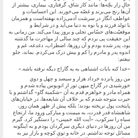
حالِ زار بچّه‌ها: مانند کار شاق، گرفتاری، بیماری، بیشتر از
آن‌ها رنج می‌برند و غصّه می‌خورند. این احساسات و
عواطف انگار در سرشت آدمی‌زاده نهفته‌است و همزمان
با تولد فرزند و یا نوه به دنیا می‌آید و در شرایط و
موقعیّت‌های حسّاس تجلی و بروز پیدا می‌کند. من زمانی به
این حقیقت پی بردم که چند سالی از مهاجرت ما گذشته
بود، پدر شده بودم و آن روزها، اضطراب، دغدغه، غم و
اندوه پدر و مادرم را کم و بیش درک می‌کردم. بماند، جلو
نیفتم:
«خدا کنه بابات اشتباهی به یه گاراج دیگه نرفته باشه.»
من روز پانزده خرداد هزار و سیصد و چهل و دویِ
خورشیدی در گاراج میهن تور از اتوبوس پیاده شدم و
همراه مادر و خواهرم قدم به آن «شکمبة ‏گاو» گذاشتم و با
حیرت متوجه شدم که بر خلاف آن شایعه‌ها، در خیابان‌های
پایتخت پول نریخته بودند؛ بلکه پیش از ظهر همان روز،
شاهنشاه قدر قدرت، به میمنت و مبارکی ورود ما، ارتجاع
سیاه را ‏سرکوب، «آیت الله خمینی» را دستگیر کرد. گیرم
من آن روزها در‌ دنیای دیگری سرگردان بودم و به اینگونه
مسائل توجه نداشتم. در خانه و تویِ کوچه و بازار نیز به