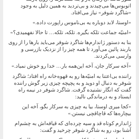
اتوبوس‌ها می‌چیدند و بی‌تردید به همین دلیل به وجود
«شاگرد شوفر» نیاز می‌افتاد.
«اوستا، لابد دوباره یه بی‌ناموس راپورت داده.»
«امنیّه جماعت تلکه بگیره. تلکه، تلکه… تا حالا نفهمیدی؟»
بنا به دستور ژاندارم‌ها شاگرد شوفر می‌باید بارها را از روی
باربند پائین می‌آورد تا همه چیز را از نزدیک بازرسی و
وارسی می‌کردند.
«آخه سرکار جان، آخه این‌همه بار… خدا رو خوش نمیاد.»
راننده بی‌اعتنا به امنیّه‌ها رو به قهوه‌خانه راه افتاد؛ شاگرد
شوفر به دنبال او دوید و به پچپچه چیزی زیر گوش راننده
گفت که انگار نشنیده گرفت. شاگرد شوفر در نیمه راه
ایستاد و به درماندگی نالید:
«کجا میری اوستا، بیا یه چیزی به سرکار بگو، آخه این
بیچاره‌ها که قاچاقچی نیستن.»
ژاندارم کوتاه قد و سیه چرده‌ای که قیافه‌اش به چشم‌ام
آشنا بود، رو به شاگرد شوفر چرخید و گفت: