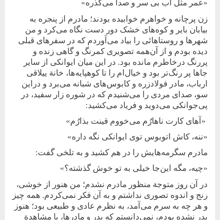
«عمر مثل آب بی سر و صدا می‌گذره»
زن پر‌چانه و خواهرم خوابیده بودند؛ مادرم از پنجره به
‌بیابان بایر و کوه‌های خشک دور دست نگاه می‌کرد و من
شهرها و روستاهائی را بیاد می‌آوردم که در سفرهای قبلی
دیده بودم و از آن‌همه تصویری ‌کمرنگ و‌ گاهی زنده و
پررنگ در‌خاطرم مانده بود. در این میان ایوانکی از سایر
جاها پر رنگ‌تر بود و خیال‌ام را تا کوهپایه‌ها، خانة ییلاقی
ارباب، مادر فولادزره و کابوس‌های شبانه می‌برد و دراین
سو، صدای مردی را می‌شنیدم که در شوره زار سفید، در
پی‌جوانکی می‌دوید و فریاد می‌کشید:
«آهای کارت ناهارُم می‌خووم قینت بذارُم»
«ننه، کاش اتوبوس توی ایوانکی نگه داره»
مادرم سگرمه‌هایش را در هم کشید و به تلخی گفت:
«چیه، مگه این‌جا خیلی به تو خوش گذشته؟»
در آن روز متوجة منظور مادرم نشدم؛ من هنور از خوشی،
رنج و اندوه تصوری نداشتم و به ‌آن فکر نمی‌کردم. همه چیز
و هر چه به سرم می‌آمد، به نظرم عادی و طبیعی بود؛ هنوز
پدر نشده بودم، نمی‌دانستم که پدر و مادرها، با مشاهدة