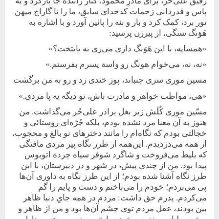
رفیق علی‌حُر، برای مادرِ محمود، کنار راننده جا بازکرد و به
پاس و قدردانی زحمات کدخدای سابق، ما را تا گاراج میهن
تور برد، کمک کرد و بار و بنه را پائین آورد و با اشاره به
هَوَنگ سنگی، از پیرزن پرسید:
«همسایه، با این هَوَنگ داری می‌ری به پایتخت؟»
«نه، نه، می‌خوام هونگ رو واسة پسرم بفرستم.»
مسین موری سری جنباند، پوز خندی زد و رو به من برگشت
«هی، مواظب خواهر و مادرت باش، تو دیگه یه پا مردی.»
مسّین موری کُلَش زیر بغل برادر علی‌حُر می‌گذاشت. من
هنوز به آن معنا مرد نشده بودم، بلکه جُرّه‌ای روستائی و
خجالتی بودم که نگاه‌ام را مانند دخترهای نو بالغ و محجوب،
از همه می‌دزدیدم. این‌همه از طرز نگاه پیر مردی مافنگی
که بلیط می‌فروخت و شاگرد شوفر سیاه چردة اتوبوس
پیدا بود. من از چندی پیش، در شهر و در دبیرستان، با این
طرز نگاه آشنا شده بودم؛ از این طرز نگاه به داوری آن‌ها
پی می‌بردم؛ خودم را می‌باختم و دست و پایم را گم
می‌کردم. پدرم حق داشت: مردم در همه جایِ دنیا ظاهر
بین بودند، عقل مردم توی چشم آن‌ها بود و من از ظاهر و