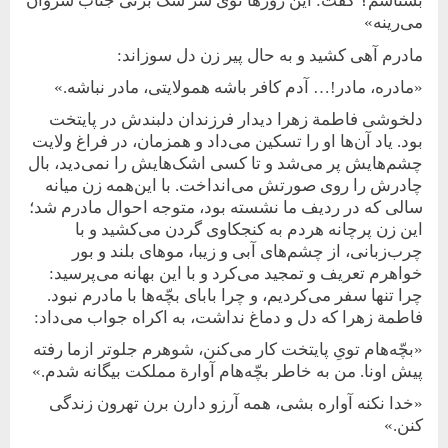
بشناسم؟ گفت: این روزها توی سر سگ بزنی جناب سروان
می‌رینه»
مادرم آهی کشید و به حال پیر زن دل سوزاند:
«مادره، مادر!… آدم کافر باشه همولایتی، مادر نباشه.»
دلخوشی فاطمة زهرا دیدار فرزندان دلبندش در پایتخت
بود. یاد آن‌ها او را تسکین می‌داد و همزمان، در فراغ ولایت
چشم‌هایش پر می‌شد و تا کسی اشک‌هایش را نمی‌دید، بال
چادرش را‌ روی صورتش می‌انداخت. با این‌همه زن میانه
سالی که در ردیف ما نشسته بود، متوجه احوال مادرم شد؛
این زن پرچانه هردم به کنجکاوی گردن می‌کشید و با
چرب‌زبانی، از چشم‌های آبی و زیبا، موهای بلند و بور
خواهرم تعریف و تمجید می‌کرد و با این بهانه می‌پرسید:
چرا تنها سفر می‌کردیم، و چرا بابای بچّه‌ها با مادرم نبود.
فاطمة زهرا که دل و دماغ نداشت، به اکراه جواب می‌داد:
«بچّه‌هام تویِ پایتخت کار می‌کنن، شوهرم جلوتر ازما رفته
پیش اونا. من به خاطر بچّه‌هام آوارة مملکت بیگانه شدم.»
«خدا نکنه آواره بشی، همه آرزو دارن برن تهرون زندگی
کنن.»