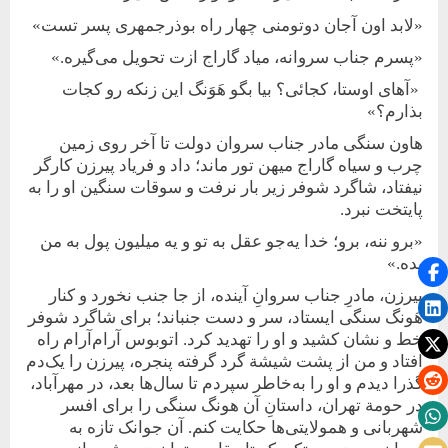
«لابد اون آجان دوتومنی چهار راه بوذرجمهری پسر تست»
«پسرم جناب سروانه، میاد گاراج ازت تحویل می‌گیره.»
«آهای اوستا، کجائی؟ بیا بگو هَوَنگ این زنکه رو کجات
بذارم؟»
هاون سنگی مادر جناب سروان دولت تا آخر روی زمین
چرب و سیاه گاراج میهن تور ماند؛ داد و فریاد پیرزن کارگر
نیفتاد، شاگرد شوفر زیر بار نرفت و سوقات سنگین او را به
پایتخت نبرد.
«برو ننه، برو؛ خدا یه‌جو عقل به تو و یه میلیون پول به من
بده.»
پیرزن، مادرِ جناب سروانِ آینده، از جا جنب نخورد و کنار
هَونگ سنگی ایستاد، سر و دست جنباند؛ برای شاگرد شوفر
خط و نشان کشید و او را تهدید کرد. اتوبوس آرام‌آرام راه
افتاد و من از پشت شیشة گرد گرفته پنجره، پیرزن را یک‌دم
گذرا دیدم و او را به‌خاطر سپردم تا سال‌ها بعد، در مهرآباد،
در حومة تهران، داستانِ آن هونگ سنگی را برای افسر
شهربانی و همولایتی‌ها حکایت کنم. آن جوانک تازه به