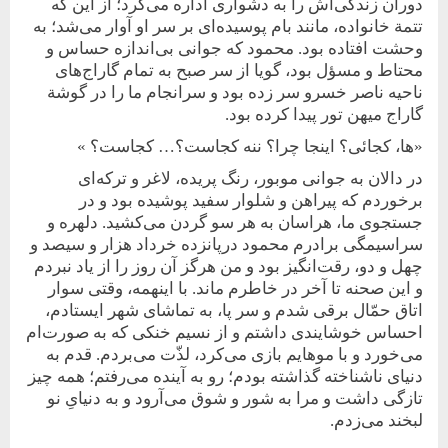
دوران زندگی‌اش را به دشواری اداره می‌کرد؛ از این که
تتمة خانواده، مانند بام پوسیده‌ای بر سر او آوار می‌شد؛ به
وحشت افتاده بود. محمود که جوانی بی‌اندازه حساس و
محتاط و مسؤل بود، گویا از سر صبح به تمام گاراج‌های
ناحیه ناصر خسرو سر زده بود و سرانجام ما را در گوشة
گاراج میهن تور پیدا کرده بود.
«ها، کجائی؟ اینجا چرا؟ ننه کجاست؟… کجاست؟ »
در دالان به ‌جوانی موبور، رنگ پریده، لاغر ‌و ترکه‌ای
بر‌خوردم که پیراهن و شلوار سفید پوشیده بود و در
جستجوی ما، هراسان به هر سو گردن می‌کشید. دلهره و
سراسیمگی برادرم محمود در‌پانزده خرداد هزار و سیصد و
چهل و دو، رقت‌انگیز بود و من هرگز آن روز را از یاد نبردم
و این صحنه تا آخر در خاطرم ماند. با اینهمه، وقتی سوار
اتاق حمّال برقی شدم و سر پا، به تماشای شهر ایستادم،
احساس خوشایندی داشتم و از نسیم خنکی که به صورت‌ام
می‌خورد و با موهایم بازی می‌کرد، لذّت می‌بردم. قدم به
دنیای ناشناخته گذاشته بودم؛ رو به‌ آینده می‌رفتم؛ همه چیز
تازگی داشت و مرا به شور و شوق می‌آرود و به دنیایِ نو
لبخند می‌زدم.