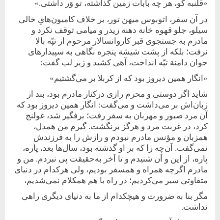
«قلنبه گو، هر چه بابات زمین گذاشته، تو وَر داشتی.»
در آن سفر، اتوبوس میهن تور، بر خلاف کامیون‌های‌ِ خالی
سیلو، جلو قهوه‌ خانة دهنة زیدر و میامی توقف نکرد و
مادرم به جستجوی قبر کاروانسالار مرحوم از تپّه بالا
نرفت؛ بلکه از پشت شیشة پنجره نگاهی به سپیدارهای
جوان دامنة تپّه انداخت، آهی کشید و زیر لب گفت:
«انگار همین دیروز بود که از کربلا بر می‌گشتیم»
شاید اگر دوستی و محرم رازی در‌کنار مادرم بود، بند از
زبان‌اش بر می‌داشت و می‌گفت: انگار همین دیروز بود که
آن مرد صبور و مهربان به سفر رفت؛ برفگیر شد، غولنج
کرد، در غربت مرد و هرگز بر‌نگشت. گیرم من همدل،
همزبان و مؤنس مادرم نبودم و رازش را به فرزندش
نمی‌گفت. آن‌چه را که بر او گذشته بود، سال‌ها بعد، پاره،
پاره، از این و آن شنیدم و تا آخر به‌حقیقت پی نبردم. من و
مادرم اگر‌چه همراه و همسفر بودیم، ولی هرکدام در دنیای
متفاوتی سیر می‌کردیم؛ در راه با هم همکلام نمی‌شدیم،
مگر بنا به ضرورت و هیچکدام از ما به دنیای دیگری راهی
نداشت.