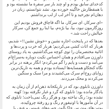
کدخدای سابق بودم و او چند بار سر سفرة ما نشسته بود و
با همقطارش خاگینه خورده بود. نشد نتوانستم، زبان در
دهان‌ام نچرخید و تا آخر لب از لب برنداشتم.
«ای سرکار، ای سرکار، ما اگه قاچاق فروش بودیم این
روزگارمون نبود، بیا، بیا برّه‌م، بیا اینا رو جمع کن، سرکار
خیالش راحت شد.»
بعدها که در پایتخت اجاره نشین و «خوش نشین!!» شدیم،
هربار که اثاث کشی می‌کردیم؛ هر‌بار که خرت و پرت‌ها و
اثاثیة مختصرمان را توی کوچه می‌گذاشتیم، به‌ یاد روستای
داورزن می‌افتادم و همان احساس نکبت دوباره به‌سراغ‌ام
می‌آمد و دست و پایم را گم می‌کردم؛ انگار برهنه در برابر
نگاه کنجکاو همسایه‌ها ایستاده بودم و همه به تاریک‌ترین
زوایای روح‌ام سرک می‌کشیدند و مرا سبک و سنگین
می‌کردند و محک می‌زدند.
داورزن تابلوی بود که در تاریکخانة ذهن‌ام از آن زمان به
یادگار مانده بود؛ تابلوی که گرد و غبار نگرفته بود؛ کهنه
نشده بود؛ رنگ نباخته بود و هرگز رنگ نمی‌‌‌‌باخت؛ تابلوی که
در آن مأمورها با اونیفورم‌ رنگ و رو رفتة چروکیده،
پوتین‌های مندرس خاک‌آلود، چهره‌های عبوس و عنق، با