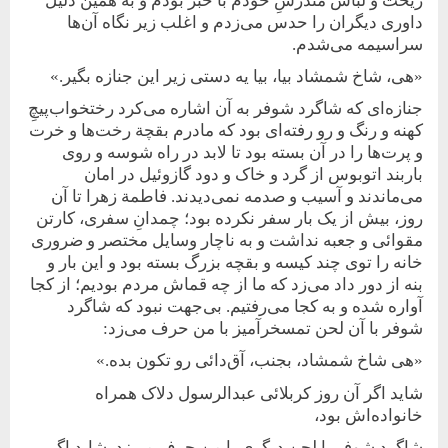
ریخت و لباس مندرسِ خودم با خبر بودم و به‌ همین دلیل
داوری دیگران را حدس می‌زدم و اغلب زیر نگاه آن‌ها
سراسیمه می‌شدم.
«هی، شاخ شمشاد بیا، بیا یه دستی زیر این جنازه بگیر.»
جنازه‌ای که شاگرد شوفر به‌ آن اشاره می‌کرد رختخواب‌‌‌‌پیچِ
کهنه و رنگ و رو رفته‌ای بود که مادرم بقچة رخت‌ها و خرت
و پرت‌ها را در آن بسته بود تا لابد در راه شوسه و روی
باربند اتوبوس از گرد و خاک و دود گازوئیل در امان
می‌ماندند و آسیب و صدمه نمی‌دیدند. فاطمة زهرا تا آن
روز، بیش از یک بار سفر نکرده بود؛ چمدانِ سفری، کارتن
مقوائی و جعبه نداشت و به ناچار وسایل مختصر و ضروری
خانه را توی چند کیسه و بقچه‌ بزرگ بسته‌ بود و این بار‌ و
بنه از دور داد می‌زد که ما از چه قماش مردم بودیم؛ از کجا
آواره شده و به کجا می‌رفتیم. بی‌جهت نبود که شاگرد
شوفر با آن لحن تمسخرآمیز با من حرف می‌زد:
«هی شاخ شمشاد، بجنب، آق‌دائی رو تکون بده.»
شاید اگر آن روز کربلائی عبدالرسول دلاک همراه
خانواده‌اش بود،
شاگرد شوفر با لحن دیگری با من حرف می‌زد. شاید اگر