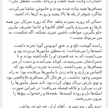
«صادرات ولایت شما کلفت و تریاکه، بجنب، معطل نکن.»
مسافرها همه پیاده شده بودند و خاموش تماشا می‌کردند.
شاگرد شوفر از پله ها بالا پیچید و رو به آن‌ها داد کشید:
«سالی که زوره، سیزده ماهه. حالا که زوره سرکار، من همة
بارها رو می‌ریزم پائین، آهای آقایونا و خانما تشریف بیارین
جلو بگیرین، مواظب باشین چیزی نشکنه، اگه شکست، به
من مربوط نیست.»
رانندة گوشت تلخ و بد ‌عنقِ اتوبوس گویا تجربه داشت،
امنیه‌ها را می‌شناخت؛ به منظور مأمورها پی‌برده بود و
می‌دانست که به چه قصدی او را نگه‌داشته بودند و تا
به‌مرادشان نمی‌‌رسیدند، کوتاه نمی‌آمدند و دست از سر
مسافرها بر نمی‌داشتند. راننده به تجربه دریافته بود که
التماس و زاری و چانه ‌زدن با مأمورها بی‌فایده بود؛ نه راه
سومی وجود نداشت. در هر‌حال اگر مسافری قاچاقچی بود
و تویِ بارش تریاک پنهان کرده بود، لابد سبیل مأمورها را
چرب می‌کرد و غائله فیصله می‌یافت؛ در غیراین صورت
امنیّه‌ها دل و رودة کیسه‌ها، بقچه‌ها و رختحواب پیچ‌ها را
بیرون می‌ریختند.
«بدو بگیر، بدو پسرم…آهای بُرار، چه خبرته، یواش،