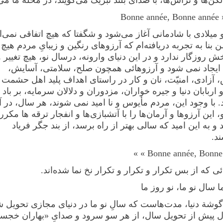
Bonne année, Bonne année »
 میلادی با شادمانی آغاز می‌شود و شگفتا که هیچ اتفاقی نمی‌اف
 بنا به تجربه دریافته‌ام که آرزوهای رنگین و زیبایِ مردم هیچ 
ش روزگار ندارد و در این دنیای وارونه، درسال نو، هیچ تغییر و
ایجاد نمی شود و آرزوهائی همچون صلح، سلامتی، آسایش،
 آزادی، امنیّت، نان و کار در راستای اهداف پلید اهل حشمت 
اربابان دنیا و جیره خواران، مزدوران و دلالان سرمایه، بر باد ف
. با وجود این، مردم مأیوس و نا امید نمی شوند، هر سال، در آ
 این آرزوها و آرمان‌ها را با آتشبازی‌ها و انفجار ترقه ها مکرر
 و به این امید که سالی بهتر از راه برسد، از بند جگر فریاد
د.
Bonne année, Bonne an
ئی که از بس تکرار و تکرار و تکرار نخ نما شده‌اند.
 سال نو ما، نو روز ما
گوشة دنیا، مدت‌هاست که سالِ نو ما در دنیای مجازی تحویل ش
ل پیش از تحویل سال، از هر سو سرود و صدایِ «بهاران خجست