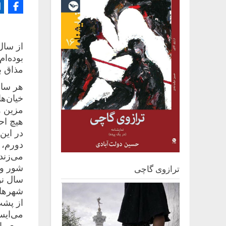
on
از سال
بوده‌ام
مذاق ب
هر‌ سا
خیان‌ه
مزین و 
هیچ اح
در این
دورم، 
می‌زند
شور و 
ترازوی گاچی
سال نو
شهرها ب
از پشت
می‌ایس
روی بال