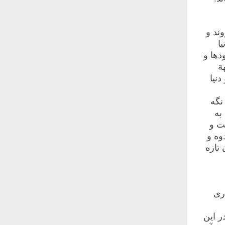
ند و
ا
دها و
ة
نیا
نگه
به
ت و
وه و
 تازه
ری
ر این