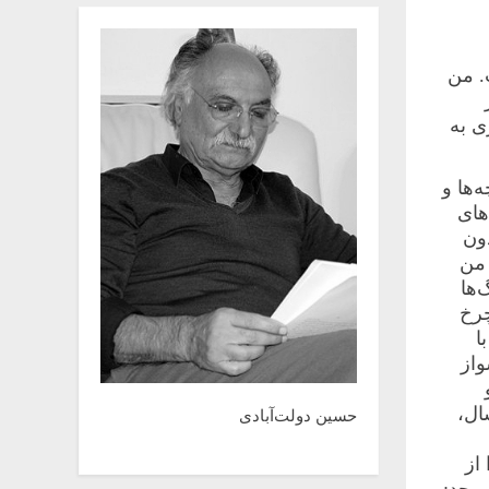
. من
ری به
‌ها و
های
دون
 من
‌ها
چرخ
ا
از
ال،
حسین دولت‌آبادی
از
پیچد: