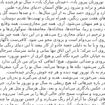
 نوروزتان پیروز باد»، «عیدتان مبارک باد»،« سال نو فرخنده باد
عر و ترانه و سرود زیر طاقِ آسمانِ «دنیایِ مجازی» طنین
ازد و آرزوی «صد سال به از این سال‌ها…» و صدها دسته گل زی
هایِ هفت سین رنگین، همراه تبریک و تهنیت‌ها تقدیم دوستان،
 و هم میهنان می‌شود. آری، همه چیز مجازی‌ست، همه‌ وقایع 
زشت و زیبا، مباحثه‌ها، مجادله‌ها، معاشقه‌ها، سوگواری‌ها و 
 ترحیم در‌ دنیای مجازی رخ می‌دهد و در این دنیا، همه چیز مث
ویِ آب بی‌دوام است و بزودی محو می شود. کافی‌ست ناگهان
د و یا بنا به دلیلی جعبة جادو از کار بیفتد تا این دنیای رنگی مان
ی آب بترکد؛ تا در ‌این اتاق تنها بمانی و مانند مترسک سرجالیز
ه خیابان خالی خیره نگاه کنی و هیچ اثری از «عمو نوروز» نبینی
ودی و صدائی نشنوی، هیچ! اتفاقی که برای من تازگی ندارد 
ر می‌شود: بچّه ها و نوه‌ها می‌آیند، سال نو را بر گرد سفره‌‌
 به یاد نوروز تهیه دیده و هر چه خوش‌ رنگ‌تر چیده‌است،
نند، می‌خورند، می‌نوشند، هدیه و عیدی می‌گیرند و به‌زبان مرد
 در بارة چیزهائی که هیچ ربطی به سال نو و نوروز ما ندارد، ح
د، عکس یادگاری می‌اندازند و بعد، مثل هر‌سال و مثل هر بار ب
ی‌روند و سکوت سمج جای خالی آن‌ها را پر می‌کند؛ می‌روند و
ای کوچک ما آرام آرام رنگ می‌بازند و از جشن نوروزی ما چند
ل روی پیشخوان، کنار سفرة هفت سین و دلتنگی به جا می‌مان