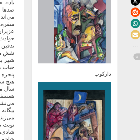
باد»، «
صدها ش
می‌اند
سفره‌‌
عزیزان
حوادث 
تدفین و
نقشِ ر
شهر برو
حباب رو
دارکوب
پنجره ب
هیچ سر
سال مکر
همسفرم
می‌نشی
بیگانه
می‌زنن
نوبت م
شادی‌ه
شاخه گ