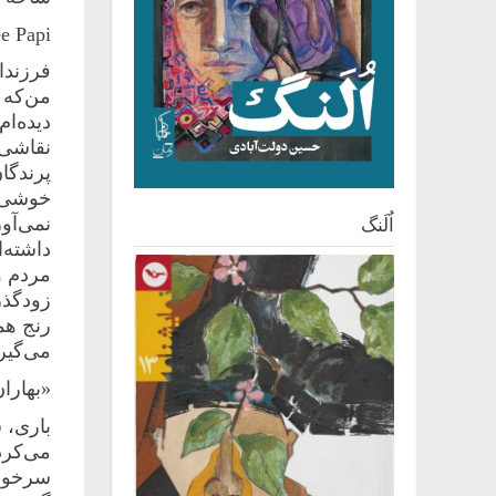
api ,»
فرزندا
من‌که ع
دیده‌ام
نقاشی‌
پرندگا
خوشی، 
نمی‌آو
اُلَنگ
داشته‌
مردم و
زودگذرا
رنج همخ
می‌گیرن
«بهارا
باری، 
می‌کرد
سرخوشی