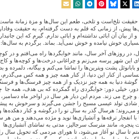
حقیقت تلخ‌است و تلخی، طعم این سال‌ها و مزة زمانة ماست
‌ها پیش، از زمانی که قلم به دست گرفته‌ام، به حقیقت وفادار
 و از بیان آن ابائی نداشته‌ام و ابائی ندارم. گیرم که این جانبدا
سیاری خوش نیامده و خوش نمی‌آید. بماند. برگردم به سال‌ها:
ل، در روزهای آخر سال، مانند خوابگردها راه می‌افتم و در کوچه
ای این شهر پرسه می‌زنم و چراغانی ‌درخت‌ها و کوچه‌ها و کاج‌
بابانوئل پشت ویترین‌ها را تماشا می‌کنم و بیگانه، دلمرده و ب
ساسی از کنار این دنیا، از کنار همه چیز و همه کس می‌گذرم،
 گوشة دنیا به همه چیز نزدیک‌ و از همه چیز فرسنگ‌ها و فرسنگ
دور، خیلی دور: خوابگردی راه گمکرده که بی هدف، همه جا 
 و چرخ می زند. مردم این دیار هر سال در اواخر ماه دسامبر، ب
شادی تولد عیسی مسیح را جشن می‌گیرند و سرخوش به پیشو
 می‌روند؛ هرسال گذر به سال نو را درگوشه و کنار دهکده‌ها و
ا انفجار ترقه‌ها و آتشیازی‌ها نوید و مژده می‌دهند و من هر‌ س
 پنجره، مانند مترسک سر‌جالیز، مدتی به‌ تماشای آتشبازی‌ها
تم تا سال نو آغاز می‌شود، تا هورای مردمی که تحویل سال را 
کن‌ها و تراس‌ها، با صدای بلند تبریک می‌گویند، در محلة ما می‌