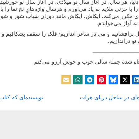
نیا، هر سال، در آغاز سال نو میلادی، در آعاز سال نو خورشید
ا با حزنی ملایم به یاد می‌آورم و هرسال واژه‌هایِ نخ نما را با
 مکرر می‌کنم. ایکاش، ایکاش مانند دوران شباب شور و شو
ه آواز می‌خواندم:
 گل برافشانیم و می در ساغر اندازیم/ فلک را سقف بشکافیم و
و دراندازیم.
ـــــــــــــــــــــــــــــ
ه‌ بندی نشده
N
‌ای در ساحلِ دریایِ هرات
نویسنده‌ای که کتاب
بری
e
x
ته
t
P
o