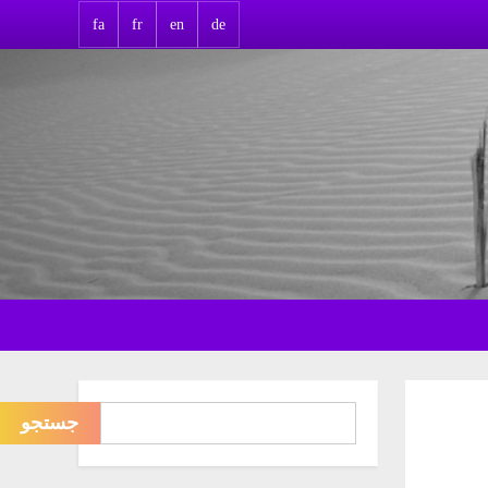
fa
fr
en
de
جستجو
جستجو