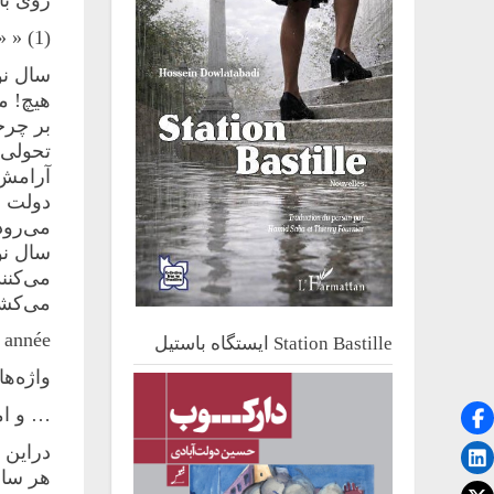
 » (1)
سال نو
هیچ! من
بر چرخ
تحولی 
آرامش،
دولت و 
می‌رود
سال نو،
می‌کنند
می‌کشن
née » »
Station Bastille ایستگاه باستیل
واژه‌ها
… و اما
دراین 
هر ‌سا