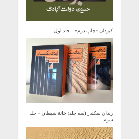
کبودان «چاپ دوم» – جلد اول
زندان سکندر (سه جلد) خانة شیطان – جلد
سوم