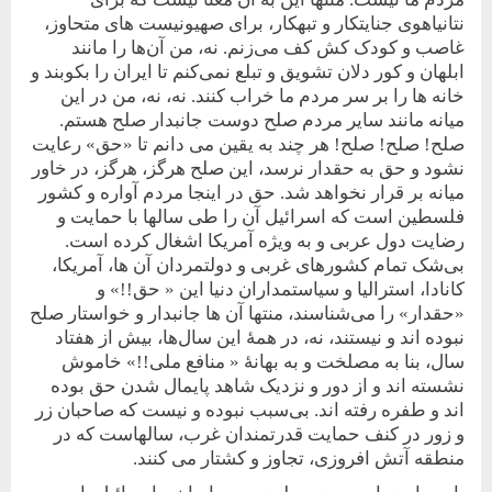
نتانیاهوی جنایتکار و تبهکار، برای صهیونیست های متحاوز،
غاصب و کودک کش کف می‌زنم. نه، من آن‌ها را مانند
ابلهان و کور دلان تشویق و تبلع نمی‌کنم تا ایران را بکوبند و
خانه ها را بر سر مردم ما خراب کنند. نه، نه، من در این
میانه مانند سایر مردم صلح دوست جانبدار صلح هستم.
صلح! صلح! صلح! هر چند به یقین می دانم تا «حق» رعایت
نشود و حق به حقدار نرسد، این صلح هرگز، هرگز، در خاور
میانه بر قرار نخواهد شد. حق در اینجا مردم آواره و کشور
فلسطین است که اسرائیل آن را طی سالها با حمایت و
رضایت دول عربی و به ویژه آمریکا اشغال کرده است.
بی‌شک تمام کشورهای غربی و دولتمردان آن ها، آمریکا،
کانادا، استرالیا و سیاستمداران دنیا این « حق!!» و
«حقدار» را می‌شناسند، منتها آن ها جانبدار و خواستار صلح
نبوده اند و نیستند، نه، در همۀ این سال‌ها، بیش از هفتاد
سال، بنا به ‌مصلخت و به بهانۀ « منافع ملی!!» خاموش
نشسته اند و از دور و نزدیک شاهد پایمال شدن حق بوده
اند و طفره رفته اند. بی‌سبب نبوده و نیست که صاحبان زر
و زور در کنف حمایت قدرتمندان غرب، سالهاست که در
منطقه آتش افروزی، تجاوز و کشتار می کنند.