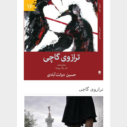
t
:
ترازوی گاچی