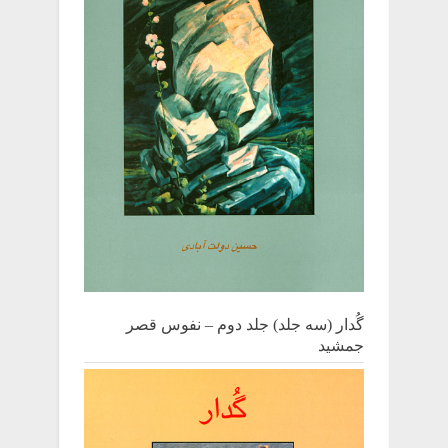
گُدار (سه جلد) جلد دوم – نفوس قصر
جمشید