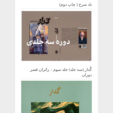
باد سرخ ( چاپ دوم)
گُدار (سه جلد) جلد سوم – زائران قصر
دوران