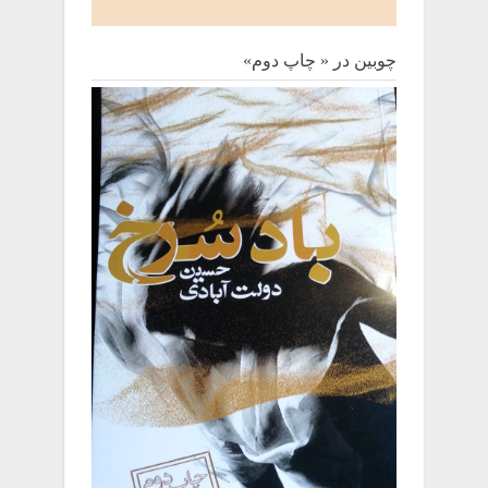
چوبین‌ در « چاپ دوم»