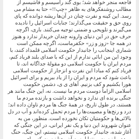
فاجعه منجر خواهد شد؛ بوی گند راسیسم و فاشیسم از
مطالب روشنفکرهای به ظاهر «چپ!!» حتا به مشام می
رسد. این کینه و نفرت چنان در آن‌ها ریشه دوانده که پای
روی حق و حقیقت می‌گذارند؛ جنایات اسرائیل را نادیده
می‌گیرند و تلویحی و ضمنی توجیه می‌کنند. باری، اگرچه
حرف حق در این دنیای وارونه چندان خریدار ندارد و هنوز
در همه جا «زوز و زر» حکفرماست، اگرچه ممکن است
شماری اینجانب را جانبدار حکومت اسلامی قلمداد کنند، با
وجود این من ابائی ندارم از این که با صدای بلند فریاد کنم،
مردم ایران با حکومت اسلامی دو مقولۀ جداگانه اند، تا
فریاد کنم که مبادا این نفرت و انزجار از حکومت اسلامی
باعث شود که مردم و ایران را از یاد ببریم و برای اسرائیل
هورا بکشیم و کف بزنیم. آهای ی ی، دشمن حکومت
اسلامی الزاماً دوست مردم ما نیست. نه، این جنگ مانند هر
جنگی برنده ای ندارد و نخواهد داشت و بازنده مردم ما
هستند، در طول تاریخ، در همۀ جنگ ها مردم تاوان داده اند؛
درد و رنج‌ها و مصیبت‌ها را مردم تحمل کرده‌اند و آب در دل
بالائی‌ها و حکومتیان تکان نخورده است. منظور، من به
عنوان شهروند این دنیا و یک نفر ایرانی، در این جنگی که
آغاز شده، جانبدار حکومت اسلامی نیستم، این جنگ، حنگ
مردم ما نیست. منتها این به آن معنا نیست که برای