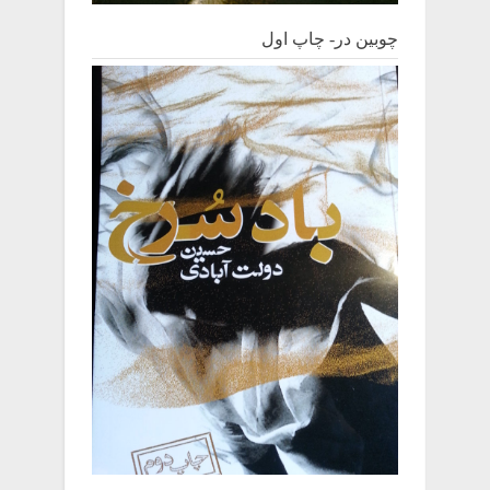
چوبین‌ در- چاپ اول