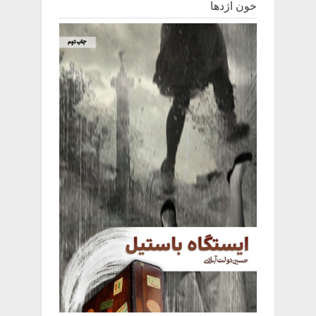
خون اژدها