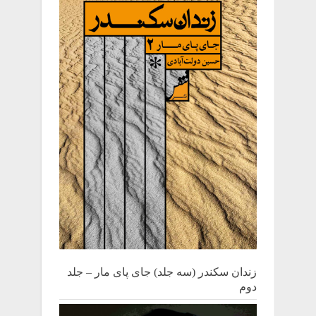
زندان سکندر (سه جلد) جای پای مار – جلد
دوم