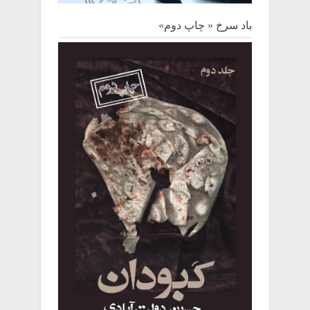
باد سرخ « چاپ دوم»