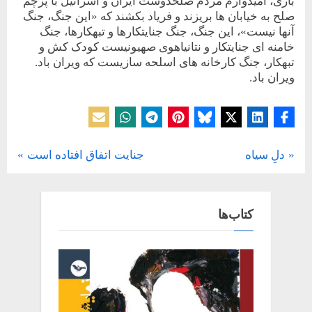
باری، امیدوارم مردم صلحدوست ایران و اسرائیل با پرچم
صلح به خیابان ها بریزند و فریاد بکشند که «این جنگ، جنگ
آنها نیست»، این جنگ، جنگ جنایتکارها و تبهکارها، جنگ
خامنه ای جنایتکار و نتانیاهوی صهیونیست کودک کش و
تبهکار، جنگ کارخانه های اسلحه سازیست که ویران باد.
ویران باد.
یادداشت
N
P
دلِ سیاه
جنایت اتفاق افتاده است
راهبری
e
r
x
e
نوشته
t
v
کتاب‌ها
P
i
o
o
s
u
t
s
:
P
o
s