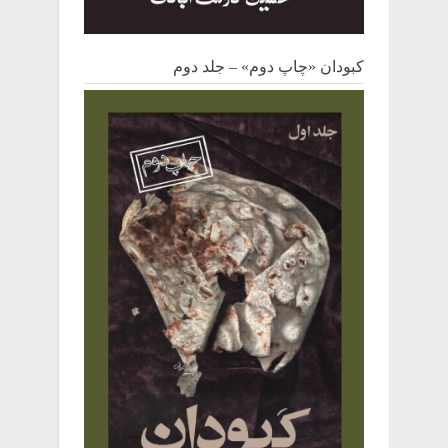
کبودان «چاپ دوم» – جلد دوم