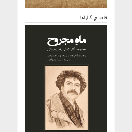
قلعه یِ ‌گالپاها