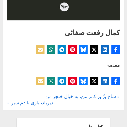
کمال رفعت صفائی
Posted
By
11 فوریه 2019
حسین دولت‌آبادی
on
مقدمه
دسته‌ بندی نشده
P
شاخ بزُ بر کمر من، به خیال خنجر من
راهبری
N
r
دیزباد، بازی با دم شیر
e
e
نوشته
x
v
t
i
کتاب‌ها