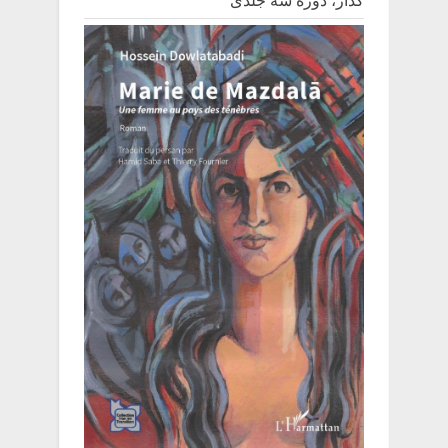
گدار، دورۀ سه جلدی