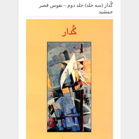
گُدار (سه جلد) جلد دوم – نفوس قصر
جمشید