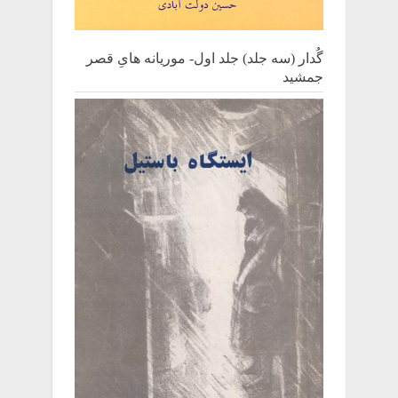
گُدار (سه جلد) جلد اول- موریانه هایِ قصر
جمشید