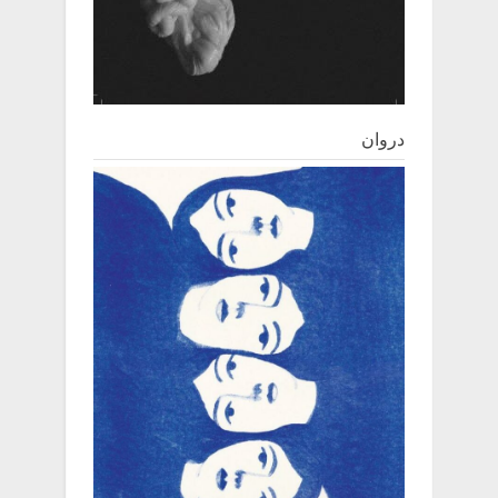
دروان