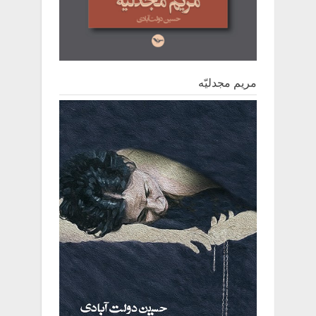
مریم مجدلیّه