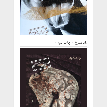
باد سرخ « چاپ دوم»