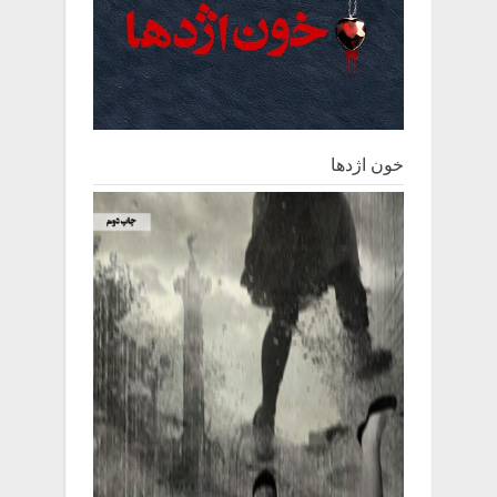
خون اژدها