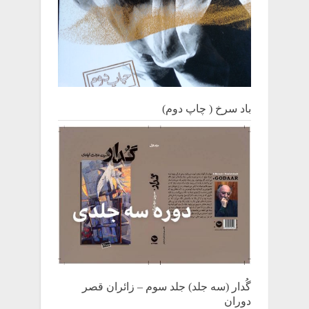
باد سرخ ( چاپ دوم)
گُدار (سه جلد) جلد سوم – زائران قصر
دوران