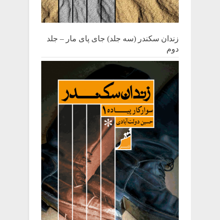
زندان سکندر (سه جلد) جای پای مار – جلد
دوم