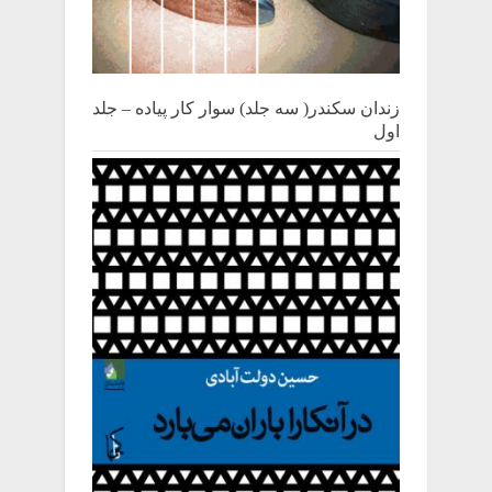
زندان سکندر( سه جلد) سوار کار پیاده – جلد
اول