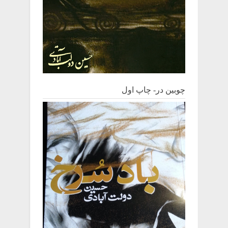
چوبین‌ در- چاپ اول