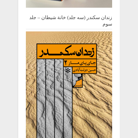
زندان سکندر (سه جلد) خانة شیطان – جلد
سوم