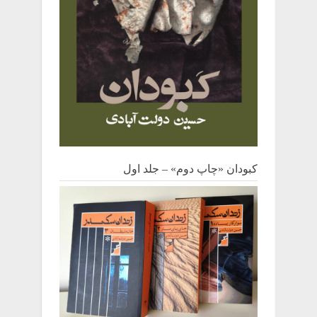
کبودان «چاپ دوم» – جلد اول