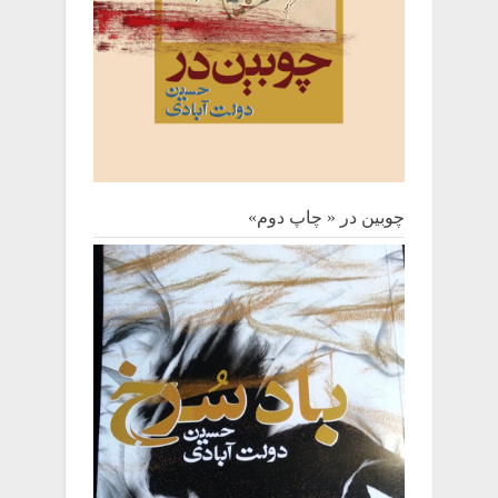
چوبین‌ در « چاپ دوم»