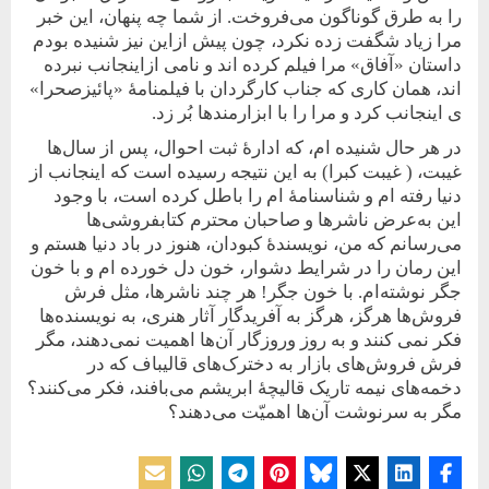
را به طرق گوناگون می‌فروخت. از شما چه پنهان، این خبر
مرا زیاد شگفت زده نکرد، چون پیش ازاین نیز شنیده بودم
داستان «آفاق» مرا فیلم کرده اند و نامی ازاینجانب نبرده
اند، همان کاری که جناب کارگردان با فیلمنامۀ «پائیزصحرا»
ی اینجانب کرد و مرا را با ابزارمندها بُر زد.
در هر حال شنیده ام، که ادارۀ ثبت احوال، پس از سال‌ها
غیبت، ( غیبت کبرا) به این نتیجه رسیده است که اینجانب از
دنیا رفته ام و شناسنامۀ ام را باطل کرده است، با وجود
این به‌عرض ناشرها و صاحبان محترم کتابفروشی‌ها
می‌رسانم که من، نویسندۀ کبودان، هنوز در باد دنیا هستم و
این رمان را در شرایط دشوار، خون دل خورده ام و با خون
جگر نوشته‌ام. با خون جگر! هر چند ناشرها، مثل فرش
فروش‌ها هرگز، هرگز به آفریدگار آثار هنری، به نویسنده‌ها
فکر نمی کنند و به روز وروزگار آن‌ها اهمیت نمی‌دهند، مگر
فرش فروش‌های بازار به دخترک‌های قالیباف که در
دخمه‌های نیمه تاریک قالیچۀ ابریشم می‌بافند، فکر می‌کنند؟
مگر به سرنوشت آن‌ها اهمیّت می‌دهند؟