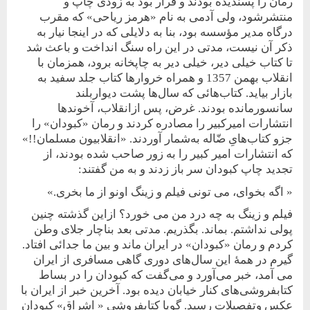
رمان را
پسندیده بودند و قرار بود به زودی چاپ و
منتشرشود، ولی آدمی به نام «هرمز ریاحی» که مقرب
درگاه مدیر مؤسسه بود، بنا به دلایلی که در اینجا نیار به
ذکر آن نیست، مدتی در این راه سنگ انداخت و باعث شد
تا کتاب خیلی دیر، خیلی دیر به چاپخانه برود، همزمان با
انقلاب بهمن 1357 و همراه خروارها کتاب جلد سفید به
بازار بیاید. کتاب‌هائی که سال‌ها پشت دیواربلند
سانسورمانده بودند. غرض، پس ازانقلاب، آخوندها
انتشارات امیرکبیر را مصادره کردند و رمان «کبودان» را
جزو کتاب‌هایِ ضّاله به‌شمار آوردند. «انقلابیون مسلمان!!»
که انتشارات امیر کبیر را به زور صاحب شده بودند، از
تجدید چاپ کبودان سر باز زدند و به من گفتند:
« اگه بخوای، می تونی فیلم و زینگ اونو از ما بخری.»
فیلم و زینگ به چه درد من می خورد؟ ازاین گذشته چنین
پولی نداشتم. بماند. بگذریم. مدتی بعد بناچار جلای وطن
کردم و رمان «کبودان» در ایران ماند و بین ما جدائی افتاد.
گیرم در همۀ این سال‌های دوری گاهی مسافری از ایران
می آمد، خبر می‌آورد و می‌گفت که کبودان را در بساط
کتابفروشی‌های کنار خیابان دیده بود. آخرین خبر از ایران با
عکس وتفصیلات رسید. گویا کتابفروشی « اشراق» کبودان