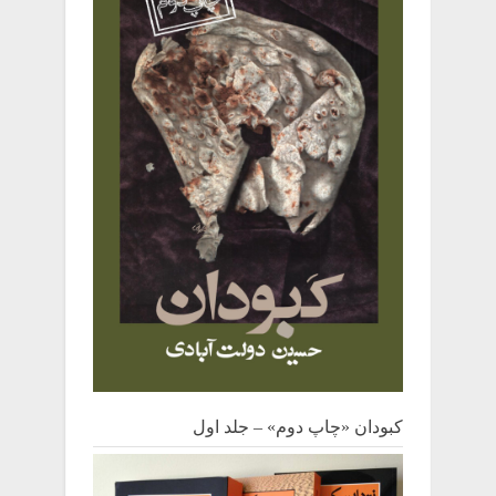
کبودان «چاپ دوم» – جلد اول