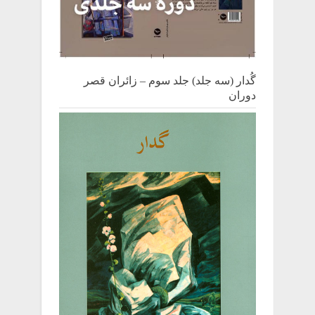
گُدار (سه جلد) جلد سوم – زائران قصر
دوران