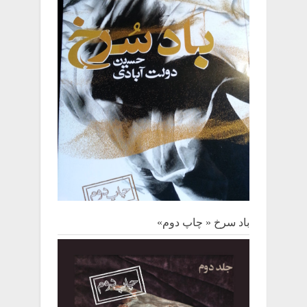
باد سرخ « چاپ دوم»