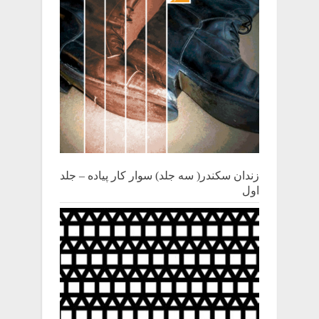
زندان سکندر( سه جلد) سوار کار پیاده – جلد
اول