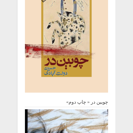
چوبین‌ در « چاپ دوم»