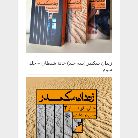
زندان سکندر (سه جلد) خانة شیطان – جلد
سوم