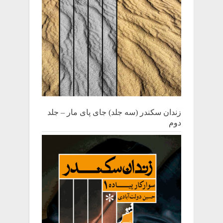
زندان سکندر (سه جلد) جای پای مار – جلد
دوم