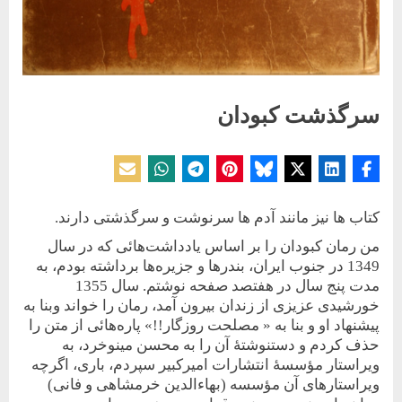
سرگذشت کبودان
Posted
By
9 آوریل 2025
حسین دولت‌آبادی
on
کتاب ها نیز مانند آدم ها سرنوشت و سرگذشتی دارند.
من رمان کبودان را بر اساس یادداشت‌هائی که در سال
1349 در جنوب ایران، بندرها و جزیره‌ها برداشته بودم، به
مدت پنج سال در هفتصد صفحه نوشتم. سال 1355
خورشیدی عزیزی از زندان بیرون آمد، رمان را خواند وبنا به
پیشنهاد او و بنا به « مصلحت روزگار!!» پاره‌هائی از متن را
حذف کردم و دستنوشتۀ آن را به محسن مینوخرد، به
ویراستار مؤسسۀ انتشارات امیرکبیر سپردم، باری، اگرچه
ویراستارهای آن مؤسسه (بهاءالدین خرمشاهی و فانی)