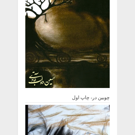
چوبین‌ در- چاپ اول