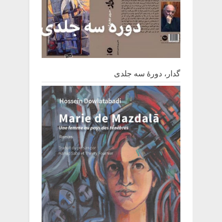
گدار، دورۀ سه جلدی