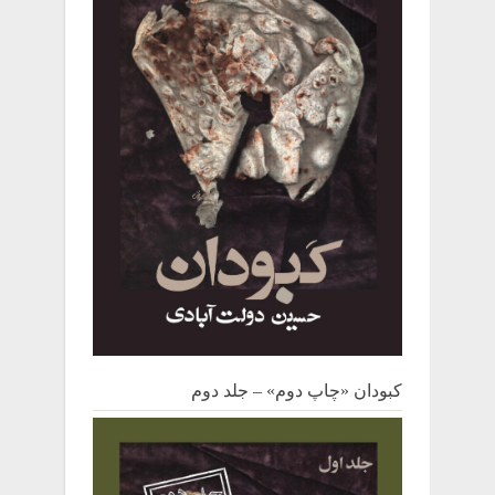
کبودان «چاپ دوم» – جلد دوم