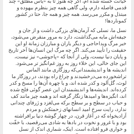
خیانت خسته شده ام، اگر چه هنوز تا به ‏‏«یأس مطلق» چند
قدمی فاصله دارم، ولی گاهی همه چیز بنظرم ‏بیهوده و
مبتذل و مکرر می‌رسد. همه چیز و همه جا، حتا در کشور
کموناردها!
نسل ما، نسلی که آرمان‌های بزرگی داشت و از جان و
جیفه‌اش مایه ‏می‌گذاشت، دارد به مرور منقرض می‌شود،
خبر مرگ ویداحاجی و ‏دیگر یاران و مبارزان زمانة او این
حقیقت را تأیید می‌کند. اگر چه مرگ این انسان‌ها آخر تاریخ
و پایان ‏دنیا نیست، ولی از آنجا که «پاجوشی» نیز نیست،
این جای خالی، این ‏خلاء روز به روز غم‌انگیز تر می‌شود.
اندیشه ها و اندیشمندانی‌‌‌‌که روزگاری مانند الماس
تراشخورده می‌درخشیدند و چراغ راه بودند، در روزگار ما
لوث، گل‌‌آلود و کدر شده اند، و یا چهرة آن‌ها را مسخ و کدر
کرده‌اند. اندیشه‌ها و اندیشمندان این عصر گوئی فلج شده
اند، انگیزه‌ها و امیدها زنگار گرفته اند و همه چیز مانند کف
و حباب در سطح و بر سطح برکه می‌لغزد و ژرفای چندانی
ندارد، رایت سرخ امید انسانهای زحمتکش و مردم
آزادیخواه که در آغاز قرن، در چهار گوشة دنیا برافراشته
بود و با غرور و نخوت در بادها به شادی می‌رقصید، با خفّت
و خواری فرو افتاده است. اینک، شماری اندک از نسل