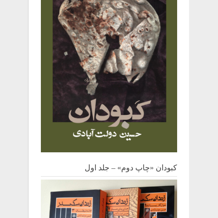
کبودان «چاپ دوم» – جلد اول