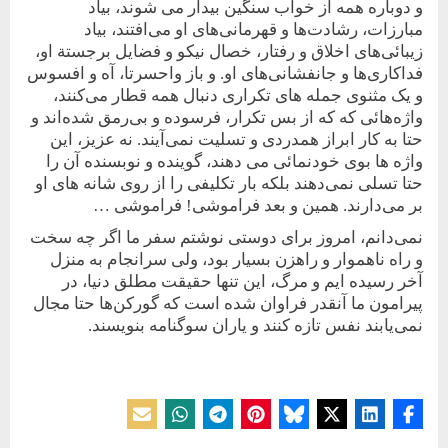
و دوباره همه از ‏خواب سنگین بیدار می شوند، بیاد
مبارزات، رشادت‌ها و قهرمانی‌های او می‌افتند، بیاد
‏زیبائی‌های اخلاق و رفتار، خصال نیکو و فضایل برجستة او،
فداکاری‌ها و ‏جانفشانی‌های او. و باز واحسرتا، آه و افسوس
و یک مثنوی جمله های ‏تکراری دنبال همه قطار می‌کنند،
واژه‌هائی که که از بس تکرار، فرسوده ‏و بی‌رمق شده‌اند و
حتا به کار ابراز همدردی و تسلیت نمی‌آیند. نه عزیز، ‏این
واژه ها بوی خودنمائی می دهند، گوینده و نوبسنده آن را
حتا تسلی نمی‌دهند بلکه بار تکلیفی را از روی ‏شانه های او
بر می‌دارند. همین و بعد فراموشی! فراموشی …‏
نمی‌دانم، امروز برای دوستی نوشتم سفر ما اگر چه سخت
و راه ناهموار ‏و راهزن بسیار بود، ولی سرانجام به منزل
آخر رسیده ایم و مرگ، این ‏تنها حقیقت مطلق دنیا، در
پیرامون ما آنقدر فراوان شده است که گورکن‌ها ‏حتا مجال
نمی‌یابند نفس تازه کنند و یاران سوگنامه بنویسند.