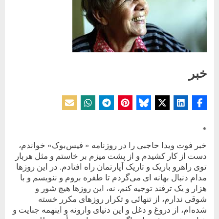
خبر
Posted
By
21 مارس 2017
حسین دولت‌آبادی
on
*
خبر فوت ویدا حاجبی را در روزنامه « فیس‌بوک» خواندم،
دست از کار کشیدم و از ‏پشت میزم بر خاستم و مثل هربار
توی راهرو باریک و تاریک آپارتمان راه افتادم. ‏در این روزها
مدام دنبال بهانه ای می‌گردم تا طفره بروم و ننویسم و با
‏هزار و یک ترفند توجیه کنم، نه، این روزها هیچ شور و
شوقی ندارم، از ‏تنهائی و تکرار روزهای مکرر خسته
شده‌ام، از دروغ و دغل و این دنیای ‏وارونه و اینهمه جنایت و