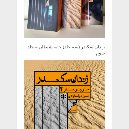
زندان سکندر (سه جلد) خانة شیطان – جلد
سوم