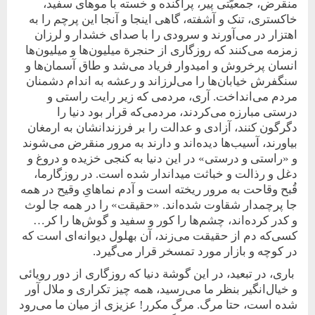
منقرض، جمعیّتی پیر، پراکنده و خسته با موهای سفید،
خاکستری، تنک و آشفته، گاهی اینجا و آنجا این پرچم‌ را به
اهتزار در می‌آورند و سرودی را با صدای خشدار و لرزان
زمزمه می‌کنند که روزگاری از حنجرة میلیون‌ها و میلیون‌‌ها
انسان پرخروش و امیدوار فریاد می‌شد و طاق آسمان‌ها‌ و
سنگفرش خیابان‌ها را می‌لرزاند و رعشه به اندام دشمنان
مردم می‌انداخت. آری، مردمی که زیر رایت راستی و
درستی مبارزه می‌کردند، مردمی‌که قرار بود دنیا را
دگرگون کنند، آزادی و عدالت را بر فرزندانشان به ارمغان
بیاورند، آسیب‌ها دیده‌اند و دارند به مرور منقرض می‌شوند
و «راستی و درستی» در این دنیا به کنجی خزیده و دروغ و
دغل و رذالت و خباثت میداندار شده است. در روزگارما،
قُبح وقاحت به مرور ریخته است و آدم نماهایِ وقیح در همه
جا پرچمدار شقاوت شده‌اند. «حقیقت» را در همه جا لوث
و کدر کرده‌اند، چشم‌ها را کور و سفید و گوش‌ها را کر…
کسی‌که دم از حقیقت می‌زند، آن بهلول دیوانه‌ای است که
در کوچه و بازار مورد تمسخر قرار می‌گیرد.
باری، در تبعید، در این گوشة دنیا که روزگاری از دور رویائی
و خیال‌انگیر بنظر ما می‌رسید، همه چیز تکراری و ملال آور
شده ‏است، حتا مرگ. مرگ مکرر! عزیزی از میان ما می‌رود