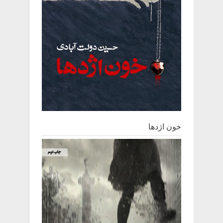
خون اژدها