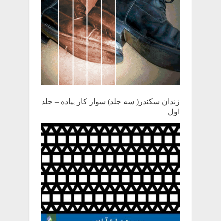
زندان سکندر( سه جلد) سوار کار پیاده – جلد
اول