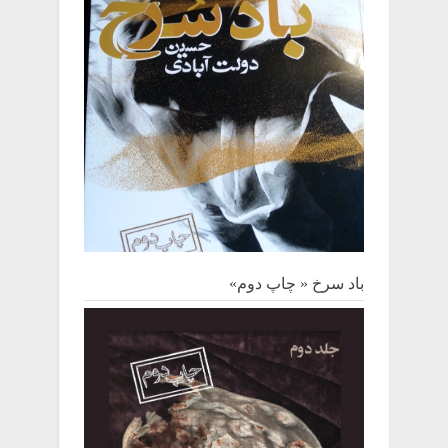
باد سرخ « چاپ دوم»