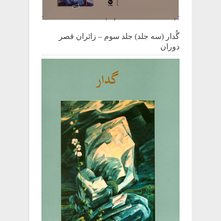
گُدار (سه جلد) جلد سوم – زائران قصر
دوران