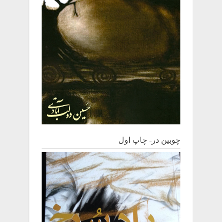
چوبین‌ در- چاپ اول