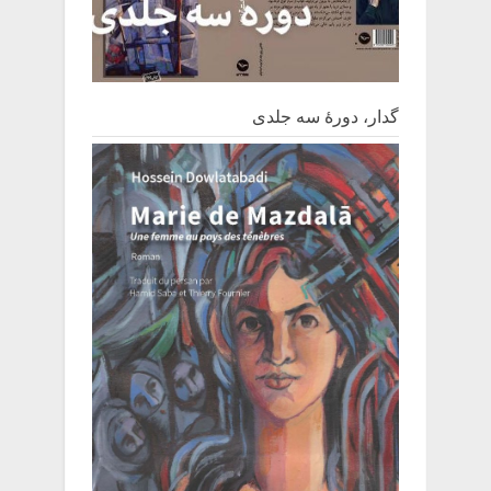
گدار، دورۀ سه جلدی