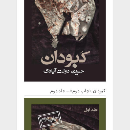
کبودان «چاپ دوم» – جلد دوم