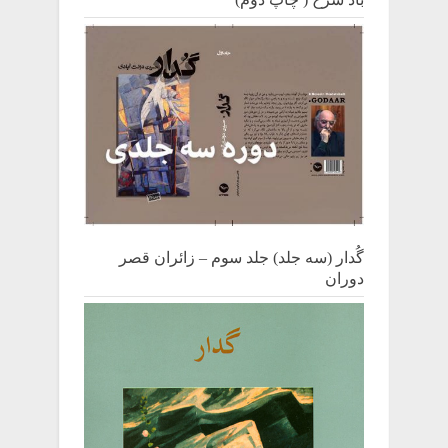
گُدار (سه جلد) جلد سوم – زائران قصر
دوران