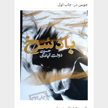
چوبین‌ در- چاپ اول
باد سرخ ( چاپ دوم)