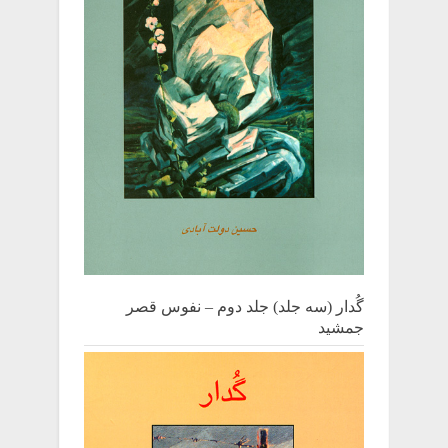
گُدار (سه جلد) جلد دوم – نفوس قصر
جمشید