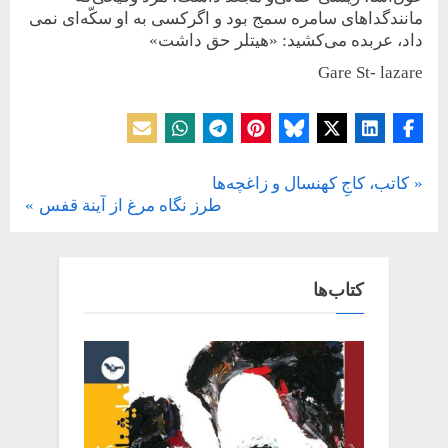
مانندگداهای سامره سمج بود و اگر‌کسی به او سکّه‌ای نمی
داد، عربده می‌کشید: «هیتلر حق داشت»
Gare St- lazare
یادداشت
P
کاتب، کاجِ کهنسال و زاغچه‌ها
راهبری
N
r
طرز نگاه مرغ از آينة قفس
e
e
نوشته
x
v
t
i
کتاب‌ها
P
o
o
u
s
s
t
P
:
o
s
t
: