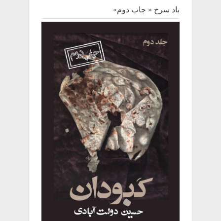
باد سرخ « چاپ دوم»