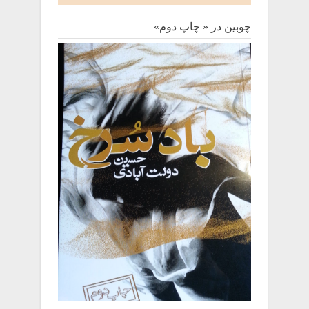
چوبین‌ در « چاپ دوم»