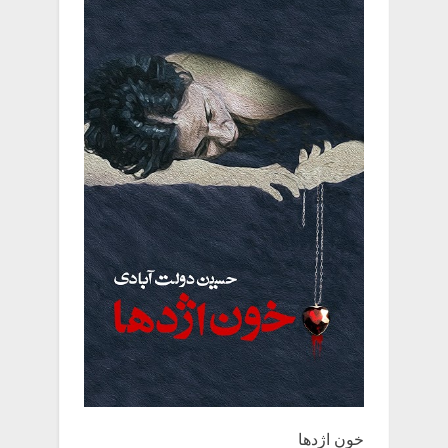
خون اژدها