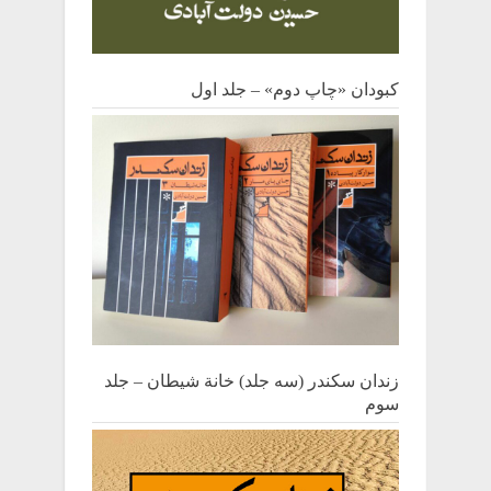
کبودان «چاپ دوم» – جلد اول
زندان سکندر (سه جلد) خانة شیطان – جلد
سوم