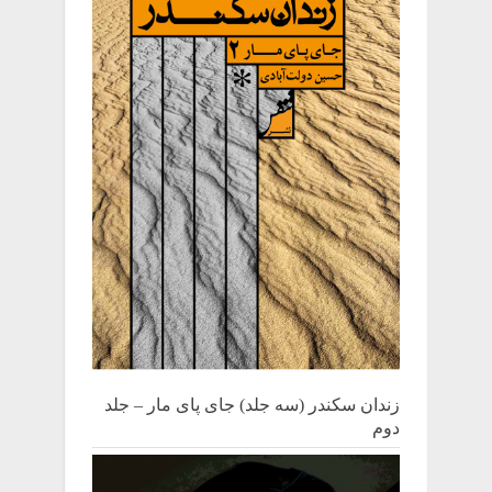
زندان سکندر (سه جلد) جای پای مار – جلد
دوم