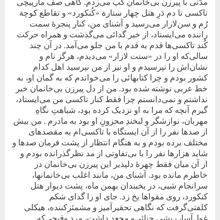
مدّتی با پیرزن بی‌خانمان گپ می‌زدم. گاهی صف مارپیچی
تاکسی تا دم دَرِ هتل چهار ستارة «کُنکورد» و تقاطع کوچة
رُم و سن‌لازار می‌رسید و آشنای من، کنار پنجرۀ سمت
راننده می‌ایستاد، از خیر گدائی می‌گذشت و همراه حرکت
کُند تاکسی‌ها قدم به قدم با من‌ جلو می‌آمد. در‌‌ آن چند
سالی‌که او را در «سنت لازار» می‌دیدم، هرگز نام و
نشان‌اش را نپرسیدم و او نیز از من نپرسید اهل کدام
کشور بودم و چرا کتابهائی را می‌خواندم که به گمان او، به
خط عربی نوشته شده بود. من از دل پیرزن بی‌خانمان خبر
نداشتم و نمی‌دانستم چرا فقط کنار تاکسی من می‌ایستاد،
گیرم ‌آنچه که مرا به او نزدیک کرده بود، شباهتِ نگاهِ
مهربان، نوازشگر و لبخندِ محزونِ ‌او بود به مادرم . من بیش
از صدها نفر را از آن ایستگاه با تاکسی‌ام به مقصدهای
مختلف برده بودم و به هنگام انتظار از پشت فرمان صدها و
شاید هزارها نفر را با بی‌تفاوتی‌ از مد نظرگذرانده بودم و
از آن میان فقط چهرۀ دلپذیر این پیرزن بی‌خانمان در
خاطرم مانده بود. آشنای من، مانند اغلب‌ بی‌خانمانها،
سرانجام شبی، در‌ یخبندان بهمن ماه، پشت دیوار هتل
کنکورد، روی مقواها یخ زد. جای او را‌ گدای شکم
کلفتی‌گرفت که نگاهی تحقیر‌آمیز و مشمئزکننده، هیکلی
غول‌آسا، ریشی ‌‌‌حنائی‌و مجعد داشت، مرد وقیحی‌که