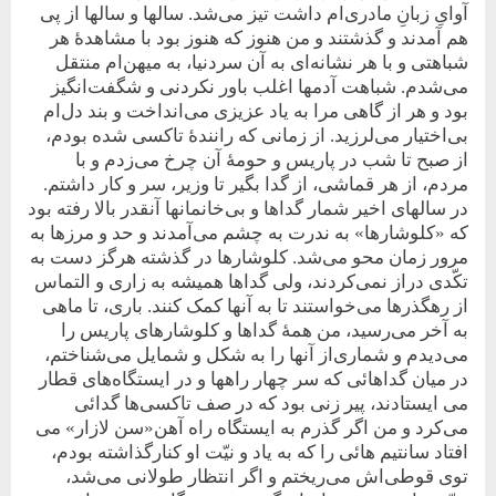
آوایِ زبانِ مادری‌ام داشت تیز می‌شد. سالها و سالها از پی
هم آمدند و گذشتند و من هنوز که هنوز بود با مشاهدۀ هر
شباهتی و با هر نشانه‌ای به آن سر‌دنیا، به میهن‌ام منتقل
می‌شدم. شباهت آدمها اغلب باور نکردنی و شگفت‌انگیز
بود و هر از گاهی مرا به یاد عزیزی می‌انداخت و بند دل‌ام
بی‌اختیار می‌لرزید. از زمانی که رانندۀ تاکسی شده بودم،
از صبح تا شب در پاریس و حومۀ آن چرخ می‌زدم و با
مردم، از هر قماشی، از‌ گدا بگیر تا وزیر، سر و کار داشتم.
در سالهای اخیر شمار گداها و بی‌خانمانها آنقدر بالا رفته بود
که «کلوشارها» به ندرت به چشم می‌آمدند و حد و مرزها به
مرور زمان محو می‌شد. کلوشارها در گذشته هرگز دست به
تکّدی دراز نمی‌کردند، ولی گداها همیشه به زاری و التماس
از رهگذرها می‌خواستند تا به آنها کمک‌ کنند. باری، تا ماهی
به آخر می‌رسید، من همۀ گداها و کلوشارهای پاریس را
می‌دیدم و شماری‌از آنها را به شکل و شمایل می‌شناختم،
در میان گداهائی که سر چهار راهها و در ایستگاه‌های قطار
می ایستادند، پیر زنی بود که در صف تاکسی‌ها گدائی
می‌کرد و من اگر گذرم به ایستگاه راه آهن«سن لازار» می
افتاد سانتیم هائی را که به یاد و نیّت او کنار‌گذاشته بودم،
توی قوطی‌‌اش می‌ریختم و اگر انتظار طولانی می‌شد،