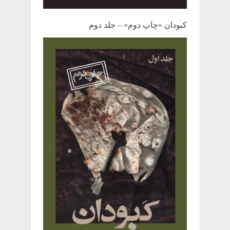
کبودان «چاپ دوم» – جلد دوم