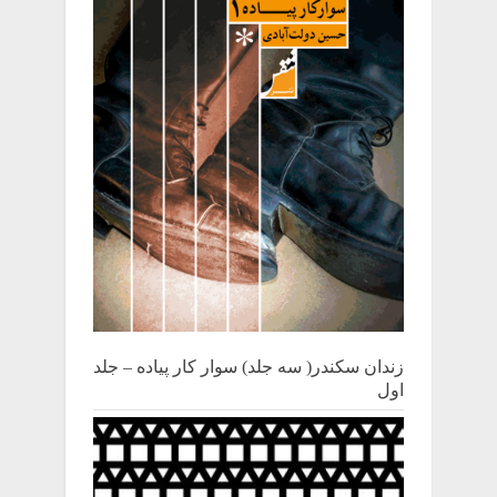
زندان سکندر( سه جلد) سوار کار پیاده – جلد
اول