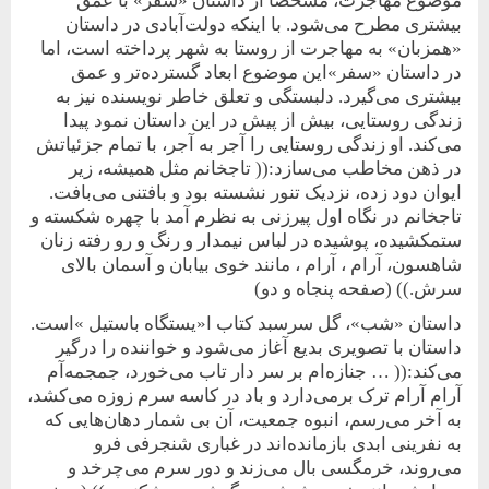
موضوع مهاجرت، مشخصا از داستان «سفر» با عمق
بیشتری مطرح می‌شود. با اینکه دولت‌آبادی در داستان
«همزبان» به مهاجرت از روستا به شهر پرداخته است، اما
در داستان «سفر»این موضوع ابعاد گسترده‌تر و عمق
بیشتری می‌گیرد. دلبستگی و تعلق خاطر نویسنده نیز به
زندگی روستایی، بیش از پیش در این داستان نمود پیدا
می‌کند. او زندگی روستایی را آجر به آجر، با تمام جزئیاتش
در ذهن مخاطب می‌سازد:(( تاجخانم مثل همیشه، زیر
ایوان دود زده، نزدیک تنور نشسته بود و بافتنی می‌بافت.
تاجخانم در نگاه اول پیرزنی به نظرم آمد با چهره شکسته و
ستمکشیده، پوشیده در لباس نیمدار و رنگ و رو رفته زنان
شاهسون، آرام ، آرام ، مانند خوی بیابان و آسمان بالای
سرش.)) (صفحه پنجاه و دو)
داستان «شب»، گل سرسبد کتاب ا«یستگاه باستیل »است.
داستان با تصویری بدیع آغاز می‌شود و خواننده را درگیر
می‌کند:(( … جنازه‌ام بر سر دار تاب می‌خورد، جمجمه‌آم
آرام آرام ترک بر‌می‌دارد و باد در کاسه سرم زوزه می‌کشد،
به آخر می‌رسم، انبوه جمعیت، آن بی شمار دهان‌‌هایی که
به نفرینی ابدی بازمانده‌اند در غباری شنجرفی فرو
می‌روند، خرمگسی بال می‌زند و دور سرم می‌چرخد و