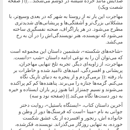
صدایش مانند خرده شیشه در گوشم می‌شکند…)) ( صفحه
شصت ویک)
مهاجرت این بار نه از روستا به شهر که در بعدی وسیع‌تر، با
مشکلاتی بزرگ‌تر و آشفتگی‌ها و پریشانی‌های شدیدتری
مطرح می‌شود. در هر پاراگراف، صحنه نفسگیری ساخته
می‌شود که نویسنده، هنر نویسندگی‌اش را در آن به رخ
می‌کشد.
«شاخه‌های شکسته»، ششمین داستان این مجموعه است
که می‌توان آن را به نوعی ادامه داستان «شب »دانست.
مهاجرت، از زاویه‌ای دیگر. تجربه تلخ تنهایی مهاجران،
پریشانی و افسردگی، امیدهای ناامید شده و خاطرات بر
باد رفته :(( برمی‌گردم و از پنجره به دنیای تاریک نگاه
می‌کنم. گزمه‌ها جنازه را می‌برند. پناهنده‌ها کم کم پراکنده
می‌شوند و نسیم چمنزار اما هنوز زیر باران ایستاده و خیره
به دور دست‌‌ها نگاه می‌کند.)) (صفحه نود و سه)
آخرین داستان کتاب، «ایستگاه باستیل»، روایت دختر
جوانی به نام «مینا »است که فرسنگ‌‌ها دور از وطن و
خانواده اش، رنجور و افسرده از یک عشق شکست
خورده، به تنهایی روزگار می‌گذراند. نویسنده، فکرشده،