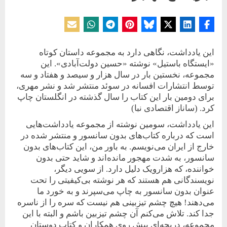
Posted
By
5 جولای 2017
حسین دولت‌آبادی
on
این یادداشت، نگاهی دارد به مجموعه داستان کوتاه
«ایستگاه باستیل» نوشته «حسین دولت‌آبادی». این
مجموعه، نخستین بار در سال هزار ‌و ‌سیصد ‌و هفتاد ‌و سه
توسط انتشارات افسانه در سوئد منتشر شد و نشر مهری،
برای دومین بار این کتاب را سال گذشته در انگلستان چاپ
کرد. (ساناز اقتصادی نبا)
این یادداشت، سومین نوشته از مجموعه یادداشت‌هایی
است که درباره کتاب‌های بدون سانسور و منتشر شده در
خارج از ایران می‌نویسم. به باور من، این کتاب‌های بدون
سانسور، به شدت مهجور مانده‌اند و شاید حتی بدون
خواننده، که هزارویک دلیل دارد. از سویی دیگر،
نویسندگانی هم هستند که هر نوشته بی‌کیفیتی را تحت
عنوان بدون سانسور به چاپ می‌سپرند و به خورد ما
می‌دهند! هیچ چشم تیز‌بینی هم نیست که سره را از ناسره
جدا کند. تلاش می‌کنم آن چشم تیزبین باشم و البته با این
مجموعه، دریچه‌ای پیش روی همکاران و کتاب‌‌ دوستان