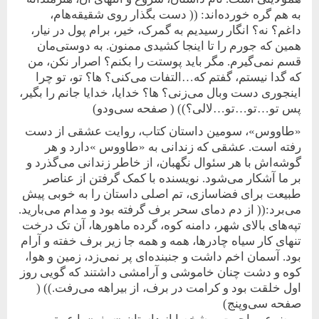
به هم گره خورده‌‌اند: (( دست بگذار روی شقیقه‌هام،
داغم؟ نه؟ انگار رسیدیم به گمرک، خیر، برام پول در نیار،
همین که جورم را تا اینجا کشیدی ممنون. به دوستی‌مان
قسم نمی‌گیرم. مگر باید پوستت را بکنم؟ اصرار نکن، من
که گدا نیستم، گفتم که…التفات می‌کنی؟ ها؟ تو، تو چرا
اینجوری دست وبال می‌زنی؟ ها؟ خدایا، خدایا جانم را بگیر،
پس تو…تو…تو…لالی؟)) ( صفحه سی‌‌‌‌‌‌‌‌‌‌‌‌و‌دو)
«طاووس»، سومین داستان کتاب، روایت عشقی از دست
رفته است. عشقی که زندانی به «طاووس »دارد و هر
گوشه‌اش با هر سئوال نگهبان، از خاطر زندانی می‌گذرد و
بر ما آشکار می‌شود. نویسنده با کمک گرفتن از عناصر
طبیعت برای فضاسازی، تم اصلی داستان را به خوبی پیش
می‌برد:(( از دم دمای سحر برف گرفته بود و مدام می‌بارید.
تپه‌های بالای شهر‌، دامنه کوه، گرده ماهورها، آن تک درخت
تنهای کار سیاه چادرها، همه و همه جا زیر برف خفته و آرام
بود. آسمان اخم داشت و جنبنده‌ای پر نمی‌زد، زمین و هوا،
کوه و دشت چنان خاموشی و آرامشی داشتند که گویی روز
اول خلقت بود و کرامت در برف، از بیراهه می‌رفت.)) (
صفحه سی‌وپنج)