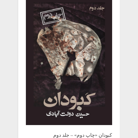
کبودان «چاپ دوم» – جلد دوم