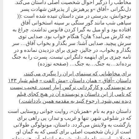
مخاطب را درگیر احوال شخصیت اصلی داستان می‌کند.
دل‌نگرانی «آفاق »و پرهیزش از پذیرفتن شهادت پسر
نوجوانش، بدرستی در متن داستان تنیده شده است :((
سیاهی شب مانند گور سنگی بر سینه استخوانی آفاق
افتاده بود و او میل به گیرا کردن فانوس نداشت. چراغ به
چه کارش می‌آمد؟ هان؟ هنگام خواب بود. صدایی توی
سرش پیچید. صدایی آشنا: سر بگذار و بخواب آفاق… سر
بگذار و بخواب، در جالیز، چیزی برای دزدیدن نمانده و در
نامه چیزی برای اینهمه دلنگرانی نیست. پسرت را به جنگ
برده‌اند…به جنگ…به جنگ… (صفحه نوزده)
برای مخاطبانی که سینمای ایران را پیگیری می‌کنند،
داستان «آفاق » همان داستان «مش الفت »
فیلم شیار
۱۴۳
به نویسندگی و کارگردانی نرگس آبیار است. عجیب نیست
که نامی از این داستان و نویسنده آن در هیچ کجای فیلم
دیده نمی‌شود. (رجوع کنید به مقدمه همین یادداشت.)
داستان دوم به نام «همزبان»، روایت جوانی روستایی است
که در شلوغی شهر، تنها و غریب و تبدار، پی راهی برای
بازگشت به ولایتش می‌گردد. داستان، مونولوگی طولانی
است از زبان شخصیت اصلی برای کسی که به گمان او،
همولایتی است. نام داستان، شروع و انتهای آن، هنرمندانه