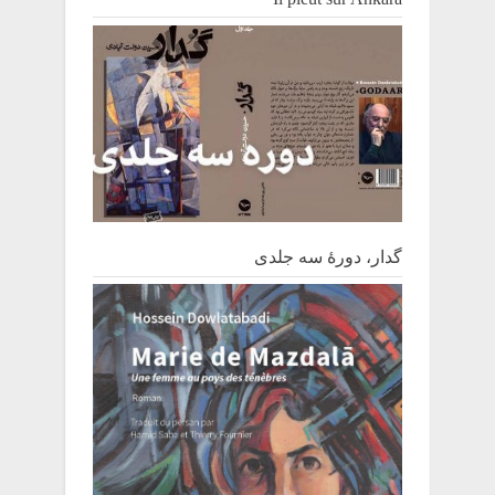
گدار، دورۀ سه جلدی