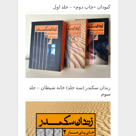
کبودان «چاپ دوم» – جلد اول
زندان سکندر (سه جلد) خانة شیطان – جلد
سوم