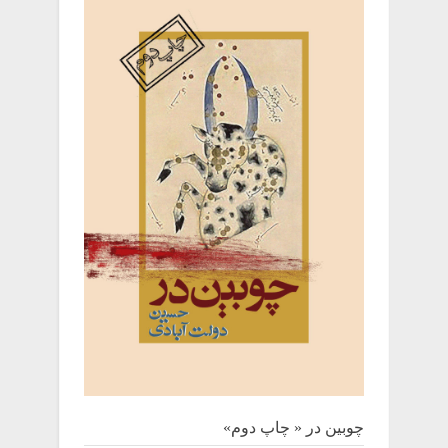
چوبین‌ در « چاپ دوم»