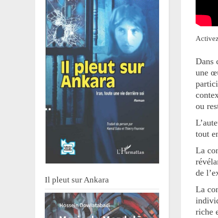
Activez
Dans c
une œu
partic
contex
ou res
L’aute
tout e
La con
révéla
de l’ex
Il pleut sur Ankara
La con
indivi
riche 