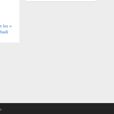
t les
badi
e