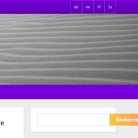
de
en
fr
fa
Rechercher
Recherch
re