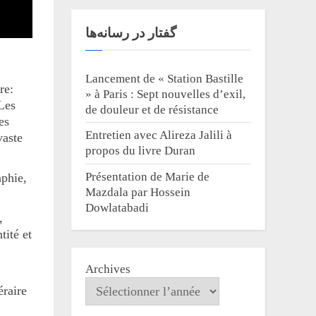
گفتار در رسانه‌ها
Lancement de « Station Bastille
re:
» à Paris : Sept nouvelles d’exil,
Les
de douleur et de résistance
es
Entretien avec Alireza Jalili à
vaste
propos du livre Duran
Présentation de Marie de
aphie,
Mazdala par Hossein
Dowlatabadi
,
tité et
Archives
éraire