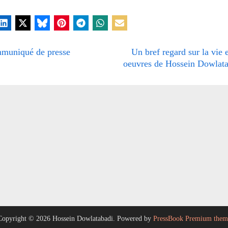
tretien
N
muniqué de presse
Un bref regard sur la vie e
igation
e
oeuvres de Hossein Dowlata
x
t
P
rticle
o
s
t
:
Copyright © 2026 Hossein Dowlatabadi.
Powered by
PressBook Premium them