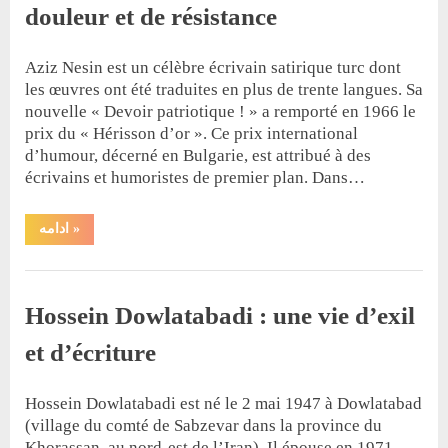
douleur et de résistance
By
Posted
حسین دولت‌آبادی
16 mars 2026
Aziz Nesin est un célèbre écrivain satirique turc dont
on
les œuvres ont été traduites en plus de trente langues. Sa
nouvelle « Devoir patriotique ! » a remporté en 1966 le
prix du « Hérisson d’or ». Ce prix international
d’humour, décerné en Bulgarie, est attribué à des
écrivains et humoristes de premier plan. Dans…
“Lancement
ادامه
»
de
«
Station
Entretien
Bastille
»
Hossein Dowlatabadi : une vie d’exil
à
Paris
:
et d’écriture
Sept
nouvelles
d’exil,
By
Posted
مازیار دولت‌آبدی
29 janvier 2026
de
Hossein Dowlatabadi est né le 2 mai 1947 à Dowlatabad
on
douleur
(village du comté de Sabzevar dans la province du
et
de
Khorassan, au nord-est de l’Iran). Il épouse en 1971