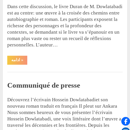
Dowlatabadi”
By
Posted
مازیار دولت‌آبدی
17 février 2024
Dans cette discussion, le livre Duran de M. Dowlatabadi
on
est au centre: une œuvre à la croisée des chemins entre
autobiographie et roman. Les participants exposent la
richesse des personnages et la profondeur des
contextes, se demandant si le livre va s’épanouir en un
roman plus vaste ou rester un recueil de réflexions
personnelles. L’auteur…
“Entretien
ادامه
»
avec
Alireza
Jalili
Entretien
à
propos
Communiqué de presse
du
livre
Duran”
By
Posted
مازیار دولت‌آبدی
8 février 2024
Découvrez l’écrivain Hossein Dowlatabadiet son
on
nouveau roman traduit en français Il pleut sur Ankara
Nous sommes heureux de vous présenter l’écrivain
Hossein Dowlatabadi, une voix littéraire dont l’œuvre a
traversé les décennies et les frontières. Depuis les