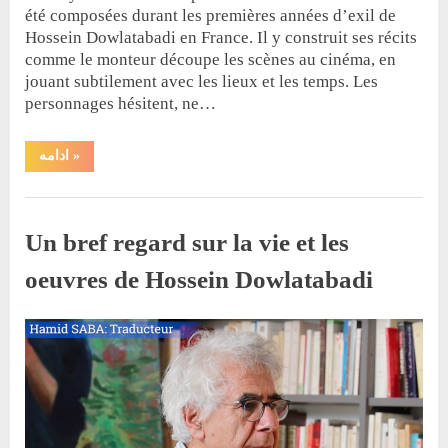
été composées durant les premières années d’exil de
Hossein Dowlatabadi en France. Il y construit ses récits
comme le monteur découpe les scènes au cinéma, en
jouant subtilement avec les lieux et les temps. Les
personnages hésitent, ne…
“Station
ادامه
»
Bastille”
کتاب
Un bref regard sur la vie et les
oeuvres de Hossein Dowlatabadi
By
Posted
مازیار دولت‌آبدی
25 février 2024
on