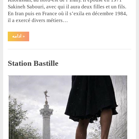
résistance”
Sakineh Sabouri, avec qui il aura deux filles et un fils.
En Iran puis en France où il s’exila en décembre 1984,
il a exercé divers métiers…
“Hossein
ادامه
»
Dowlatabadi
:
une
Biographie
vie
d’exil
Station Bastille
et
d’écriture”
By
Posted
مازیار دولت‌آبدی
27 janvier 2026
on