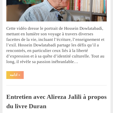
Cette vidéo dresse le portrait de Hossein Dowlatabadi,
mettant en lumière son voyage à travers diverses
facettes de la vie, incluant l’écriture, l’enseignement et
l’exil. Hossein Dowlatabadi partage les défis qu’il a
rencontrés, en particulier ceux liés à la liberté
d’expression et à sa quête d’identité culturelle. Tout au
long, il révèle sa passion inébranlable…
“Un
ادامه
»
bref
regard
sur
Non classé
la
vie
Entretien avec Alireza Jalili à propos
et
les
oeuvres
du livre Duran
de
Hossein