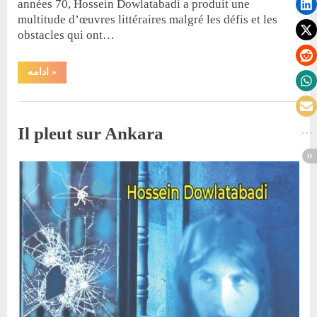
années 70, Hossein Dowlatabadi a produit une
multitude d’œuvres littéraires malgré les défis et les
obstacles qui ont…
“Communiqué
ادامه
»
de
presse”
Non classé
Il pleut sur Ankara
By
Posted
حسین دولت‌آبادی
6 décembre 2023
on