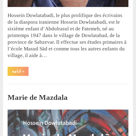
Hossein Dowlatabadi, le plus prolifique des écrivains
de la diaspora iranienne Hossein Dowlatabadi, est le
sixième enfant d’Abdolrasul et de Fatemeh, né au
printemps 1947 dans le village de Dowlatabad, de la
province de Sabzevar. Il effectue ses études primaires à
l’école Masud Sàd et comme tous les autres enfants du
village, il aide à…
“Une
ادامه
»
courte
biographie”
Biographie
Marie de Mazdala
By
Posted
حسین دولت‌آبادی
4 novembre 2022
on