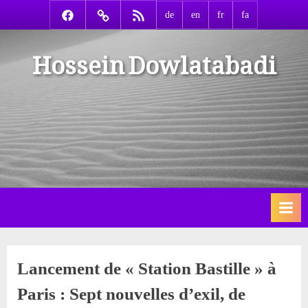
Skip
Facebook
Contact
RSS
de
en
fr
fa
to
Hossein Dowlatabadi
content
Lancement de « Station Bastille » à
Paris : Sept nouvelles d’exil, de