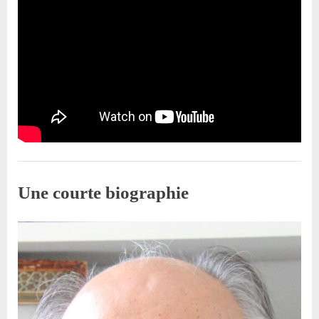
Entretien
Une courte biographie
By
Posted
حسین دولت‌آبادی
18 août 2023
on