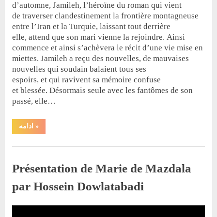
d’automne, Jamileh, l’héroïne du roman qui vient
de traverser clandestinement la frontière montagneuse
entre l’Iran et la Turquie, laissant tout derrière
elle, attend que son mari vienne la rejoindre. Ainsi
commence et ainsi s’achèvera le récit d’une vie mise en
miettes. Jamileh a reçu des nouvelles, de mauvaises
nouvelles qui soudain balaient tous ses
espoirs, et qui ravivent sa mémoire confuse
et blessée. Désormais seule avec les fantômes de son
passé, elle…
“Il
ادامه
»
pleut
sur
Ankara”
,
کتاب
رمان
Présentation de Marie de Mazdala
par Hossein Dowlatabadi
By
Posted
حسین دولت‌آبادی
18 août 2023
on